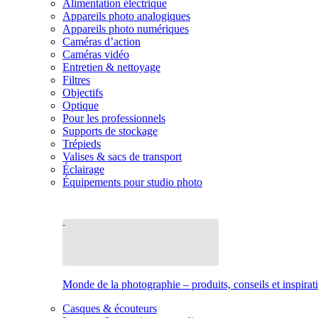
Alimentation électrique
Appareils photo analogiques
Appareils photo numériques
Caméras d’action
Caméras vidéo
Entretien & nettoyage
Filtres
Objectifs
Optique
Pour les professionnels
Supports de stockage
Trépieds
Valises & sacs de transport
Éclairage
Équipements pour studio photo
Monde de la photographie – produits, conseils et inspirat
Casques & écouteurs