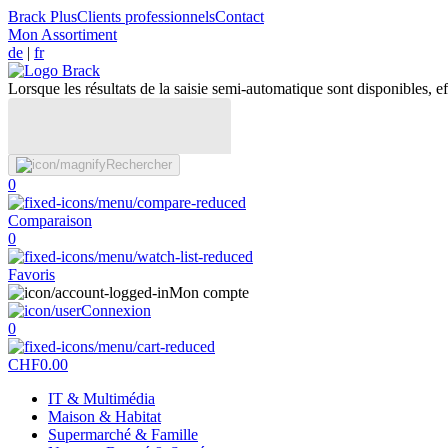
Brack Plus
Clients professionnels
Contact
Mon Assortiment
de
|
fr
Lorsque les résultats de la saisie semi-automatique sont disponibles, eff
Rechercher
0
Comparaison
0
Favoris
Mon compte
Connexion
0
CHF
0.00
IT & Multimédia
Maison & Habitat
Supermarché & Famille