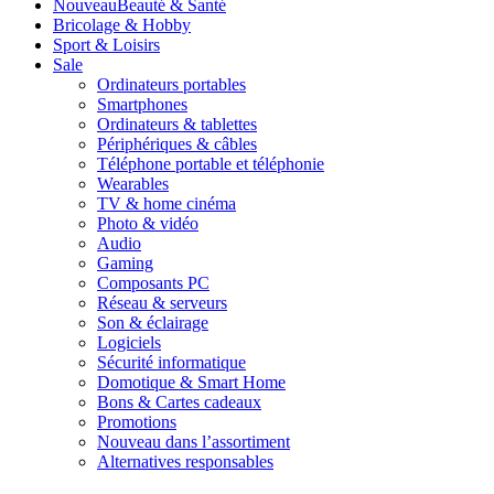
Nouveau
Beauté & Santé
Bricolage & Hobby
Sport & Loisirs
Sale
Ordinateurs portables
Smartphones
Ordinateurs & tablettes
Périphériques & câbles
Téléphone portable et téléphonie
Wearables
TV & home cinéma
Photo & vidéo
Audio
Gaming
Composants PC
Réseau & serveurs
Son & éclairage
Logiciels
Sécurité informatique
Domotique & Smart Home
Bons & Cartes cadeaux
Promotions
Nouveau dans l’assortiment
Alternatives responsables