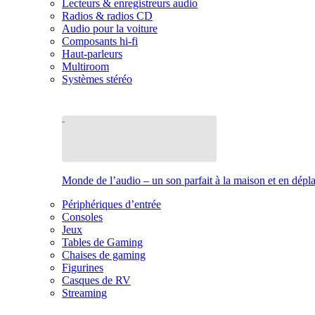
Lecteurs & enregistreurs audio
Radios & radios CD
Audio pour la voiture
Composants hi-fi
Haut-parleurs
Multiroom
Systèmes stéréo
Monde de l’audio – un son parfait à la maison et en dép
Périphériques d’entrée
Consoles
Jeux
Tables de Gaming
Chaises de gaming
Figurines
Casques de RV
Streaming