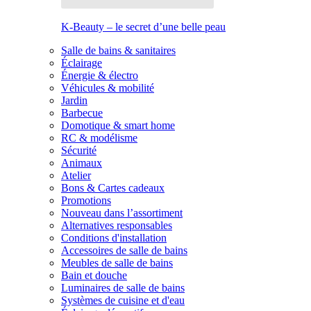
K-Beauty – le secret d’une belle peau
Salle de bains & sanitaires
Éclairage
Énergie & électro
Véhicules & mobilité
Jardin
Barbecue
Domotique & smart home
RC & modélisme
Sécurité
Animaux
Atelier
Bons & Cartes cadeaux
Promotions
Nouveau dans l’assortiment
Alternatives responsables
Conditions d'installation
Accessoires de salle de bains
Meubles de salle de bains
Bain et douche
Luminaires de salle de bains
Systèmes de cuisine et d'eau