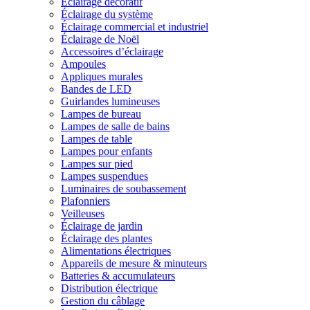
Éclairage décoratif
Éclairage du système
Éclairage commercial et industriel
Éclairage de Noël
Accessoires d’éclairage
Ampoules
Appliques murales
Bandes de LED
Guirlandes lumineuses
Lampes de bureau
Lampes de salle de bains
Lampes de table
Lampes pour enfants
Lampes sur pied
Lampes suspendues
Luminaires de soubassement
Plafonniers
Veilleuses
Éclairage de jardin
Éclairage des plantes
Alimentations électriques
Appareils de mesure & minuteurs
Batteries & accumulateurs
Distribution électrique
Gestion du câblage