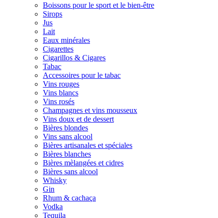
Boissons pour le sport et le bien-être
Sirops
Jus
Lait
Eaux minérales
Cigarettes
Cigarillos & Cigares
Tabac
Accessoires pour le tabac
Vins rouges
Vins blancs
Vins rosés
Champagnes et vins mousseux
Vins doux et de dessert
Bières blondes
Vins sans alcool
Bières artisanales et spéciales
Bières blanches
Bières mèlangées et cidres
Bières sans alcool
Whisky
Gin
Rhum & cachaça
Vodka
Tequila