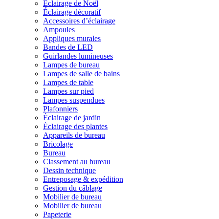
Éclairage de Noël
Éclairage décoratif
Accessoires d’éclairage
Ampoules
Appliques murales
Bandes de LED
Guirlandes lumineuses
Lampes de bureau
Lampes de salle de bains
Lampes de table
Lampes sur pied
Lampes suspendues
Plafonniers
Éclairage de jardin
Éclairage des plantes
Appareils de bureau
Bricolage
Bureau
Classement au bureau
Dessin technique
Entreposage & expédition
Gestion du câblage
Mobilier de bureau
Mobilier de bureau
Papeterie