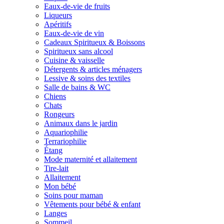
Eaux-de-vie de fruits
Liqueurs
Apéritifs
Eaux-de-vie de vin
Cadeaux Spiritueux & Boissons
Spiritueux sans alcool
Cuisine & vaisselle
Détergents & articles ménagers
Lessive & soins des textiles
Salle de bains & WC
Chiens
Chats
Rongeurs
Animaux dans le jardin
Aquariophilie
Terrariophilie
Étang
Mode maternité et allaitement
Tire-lait
Allaitement
Mon bébé
Soins pour maman
Vêtements pour bébé & enfant
Langes
Sommeil