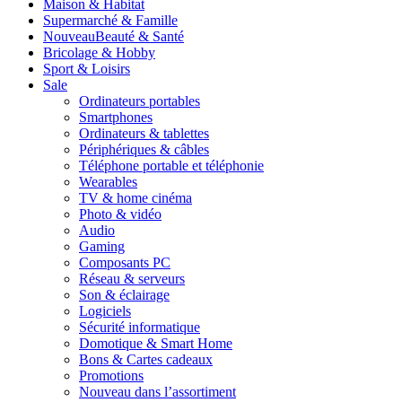
Maison & Habitat
Supermarché & Famille
Nouveau
Beauté & Santé
Bricolage & Hobby
Sport & Loisirs
Sale
Ordinateurs portables
Smartphones
Ordinateurs & tablettes
Périphériques & câbles
Téléphone portable et téléphonie
Wearables
TV & home cinéma
Photo & vidéo
Audio
Gaming
Composants PC
Réseau & serveurs
Son & éclairage
Logiciels
Sécurité informatique
Domotique & Smart Home
Bons & Cartes cadeaux
Promotions
Nouveau dans l’assortiment