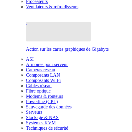
Processeurs
Ventilateurs & refroidisseurs
Action sur les cartes graphiques de Gigabyte
ASI
Armoires pour serveur
Caméras réseau
Composants LAN
Composants Wi-Fi
Câbles réseau
Fibre optique
Modems & routeurs
Powerline (CPL)
Sauvegarde des données
Serveurs
Stockage & NAS
Systèmes KVM
Techniques de sécurité