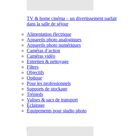
TV & home cinéma – un divertissement parfait
dans la salle de séjour
Alimentation électrique
Appareils photo analogiques
Appareils photo numériques
Caméras d’action
Caméras vidéo
Entretien & nettoyage
Filtres
Objectifs
Optique
Pour les professionnels
Supports de stockage
Trépieds
Valises & sacs de transport
Éclairage
Équipements pour studio photo