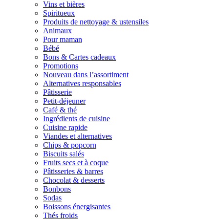
Vins et bières
Spiritueux
Produits de nettoyage & ustensiles
Animaux
Pour maman
Bébé
Bons & Cartes cadeaux
Promotions
Nouveau dans l’assortiment
Alternatives responsables
Pâtisserie
Petit-déjeuner
Café & thé
Ingrédients de cuisine
Cuisine rapide
Viandes et alternatives
Chips & popcorn
Biscuits salés
Fruits secs et à coque
Pâtisseries & barres
Chocolat & desserts
Bonbons
Sodas
Boissons énergisantes
Thés froids