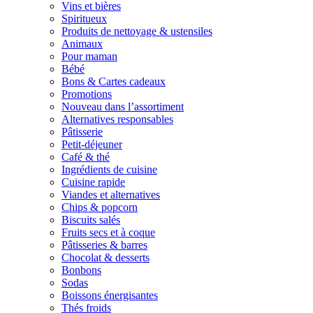
Vins et bières
Spiritueux
Produits de nettoyage & ustensiles
Animaux
Pour maman
Bébé
Bons & Cartes cadeaux
Promotions
Nouveau dans l’assortiment
Alternatives responsables
Pâtisserie
Petit-déjeuner
Café & thé
Ingrédients de cuisine
Cuisine rapide
Viandes et alternatives
Chips & popcorn
Biscuits salés
Fruits secs et à coque
Pâtisseries & barres
Chocolat & desserts
Bonbons
Sodas
Boissons énergisantes
Thés froids