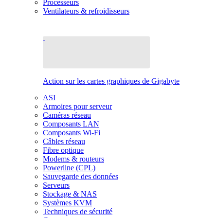
Processeurs
Ventilateurs & refroidisseurs
Action sur les cartes graphiques de Gigabyte
ASI
Armoires pour serveur
Caméras réseau
Composants LAN
Composants Wi-Fi
Câbles réseau
Fibre optique
Modems & routeurs
Powerline (CPL)
Sauvegarde des données
Serveurs
Stockage & NAS
Systèmes KVM
Techniques de sécurité