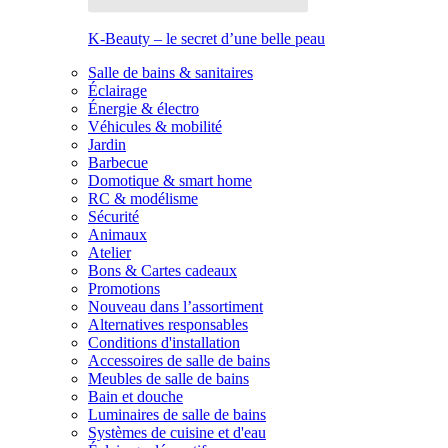
K-Beauty – le secret d’une belle peau
Salle de bains & sanitaires
Éclairage
Énergie & électro
Véhicules & mobilité
Jardin
Barbecue
Domotique & smart home
RC & modélisme
Sécurité
Animaux
Atelier
Bons & Cartes cadeaux
Promotions
Nouveau dans l’assortiment
Alternatives responsables
Conditions d'installation
Accessoires de salle de bains
Meubles de salle de bains
Bain et douche
Luminaires de salle de bains
Systèmes de cuisine et d'eau