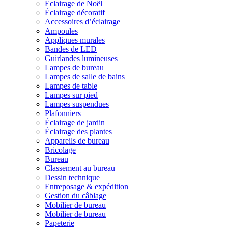
Éclairage de Noël
Éclairage décoratif
Accessoires d’éclairage
Ampoules
Appliques murales
Bandes de LED
Guirlandes lumineuses
Lampes de bureau
Lampes de salle de bains
Lampes de table
Lampes sur pied
Lampes suspendues
Plafonniers
Éclairage de jardin
Éclairage des plantes
Appareils de bureau
Bricolage
Bureau
Classement au bureau
Dessin technique
Entreposage & expédition
Gestion du câblage
Mobilier de bureau
Mobilier de bureau
Papeterie