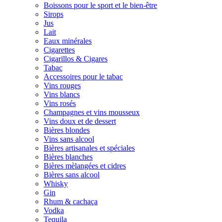
Boissons pour le sport et le bien-être
Sirops
Jus
Lait
Eaux minérales
Cigarettes
Cigarillos & Cigares
Tabac
Accessoires pour le tabac
Vins rouges
Vins blancs
Vins rosés
Champagnes et vins mousseux
Vins doux et de dessert
Bières blondes
Vins sans alcool
Bières artisanales et spéciales
Bières blanches
Bières mèlangées et cidres
Bières sans alcool
Whisky
Gin
Rhum & cachaça
Vodka
Tequila