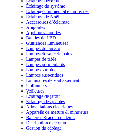
Éclairage décoratif
Éclairage du système
Éclairage commercial et industriel
Éclairage de Noël
Accessoires d’éclairage
Ampoules
Appliques murales
Bandes de LED
Guirlandes lumineuses
Lampes de bureau
Lampes de salle de bains
Lampes de table
Lampes pour enfants
Lampes sur pied
Lampes suspendues
Luminaires de soubassement
Plafonniers
Veilleuses
Éclairage de jardin
Éclairage des plantes
Alimentations électriques
Appareils de mesure & minuteurs
Batteries & accumulateurs
Distribution électrique
Gestion du câblage