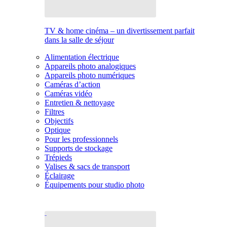
TV & home cinéma – un divertissement parfait
dans la salle de séjour
Alimentation électrique
Appareils photo analogiques
Appareils photo numériques
Caméras d’action
Caméras vidéo
Entretien & nettoyage
Filtres
Objectifs
Optique
Pour les professionnels
Supports de stockage
Trépieds
Valises & sacs de transport
Éclairage
Équipements pour studio photo