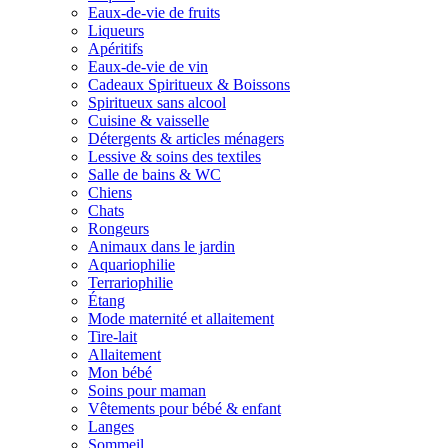
Eaux-de-vie de fruits
Liqueurs
Apéritifs
Eaux-de-vie de vin
Cadeaux Spiritueux & Boissons
Spiritueux sans alcool
Cuisine & vaisselle
Détergents & articles ménagers
Lessive & soins des textiles
Salle de bains & WC
Chiens
Chats
Rongeurs
Animaux dans le jardin
Aquariophilie
Terrariophilie
Étang
Mode maternité et allaitement
Tire-lait
Allaitement
Mon bébé
Soins pour maman
Vêtements pour bébé & enfant
Langes
Sommeil