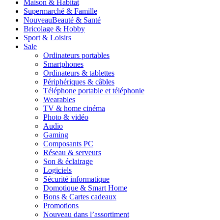
Maison & Habitat
Supermarché & Famille
Nouveau
Beauté & Santé
Bricolage & Hobby
Sport & Loisirs
Sale
Ordinateurs portables
Smartphones
Ordinateurs & tablettes
Périphériques & câbles
Téléphone portable et téléphonie
Wearables
TV & home cinéma
Photo & vidéo
Audio
Gaming
Composants PC
Réseau & serveurs
Son & éclairage
Logiciels
Sécurité informatique
Domotique & Smart Home
Bons & Cartes cadeaux
Promotions
Nouveau dans l’assortiment