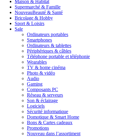
Maison & Habitat
Supermarché & Famille
Nouveau
Beauté & Santé
Bricolage & Hobby
Sport & Loisirs
Sale
Ordinateurs portables
Smartphones
Ordinateurs & tablettes
Périphériques & câbles
Téléphone portable et téléphonie
Wearables
TV & home cinéma
Photo & vidéo
Audio
Gaming
Composants PC
Réseau & serveurs
Son & éclairage
Logiciels
Sécurité informatique
Domotique & Smart Home
Bons & Cartes cadeaux
Promotions
Nouveau dans l’assortiment