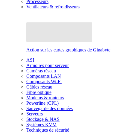
Processeurs
Ventilateurs & refroidisseurs
Action sur les cartes graphiques de Gigabyte
ASI
Armoires pour serveur
Caméras réseau
Composants LAN
Composants Wi-Fi
Câbles réseau
Fibre optique
Modems & routeurs
Powerline (CPL)
Sauvegarde des données
Serveurs
Stockage & NAS
Systèmes KVM
Techniques de sécurité