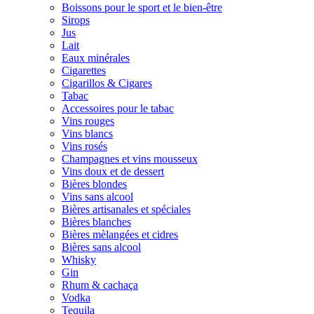
Boissons pour le sport et le bien-être
Sirops
Jus
Lait
Eaux minérales
Cigarettes
Cigarillos & Cigares
Tabac
Accessoires pour le tabac
Vins rouges
Vins blancs
Vins rosés
Champagnes et vins mousseux
Vins doux et de dessert
Bières blondes
Vins sans alcool
Bières artisanales et spéciales
Bières blanches
Bières mèlangées et cidres
Bières sans alcool
Whisky
Gin
Rhum & cachaça
Vodka
Tequila