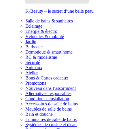
K-Beauty – le secret d’une belle peau
Salle de bains & sanitaires
Éclairage
Énergie & électro
Véhicules & mobilité
Jardin
Barbecue
Domotique & smart home
RC & modélisme
Sécurité
Animaux
Atelier
Bons & Cartes cadeaux
Promotions
Nouveau dans l’assortiment
Alternatives responsables
Conditions d'installation
Accessoires de salle de bains
Meubles de salle de bains
Bain et douche
Luminaires de salle de bains
Systèmes de cuisine et d'eau