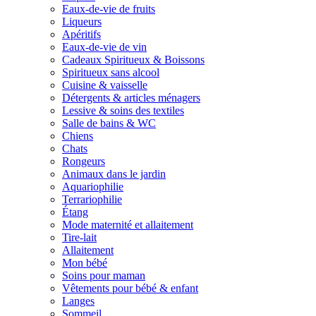
Eaux-de-vie de fruits
Liqueurs
Apéritifs
Eaux-de-vie de vin
Cadeaux Spiritueux & Boissons
Spiritueux sans alcool
Cuisine & vaisselle
Détergents & articles ménagers
Lessive & soins des textiles
Salle de bains & WC
Chiens
Chats
Rongeurs
Animaux dans le jardin
Aquariophilie
Terrariophilie
Étang
Mode maternité et allaitement
Tire-lait
Allaitement
Mon bébé
Soins pour maman
Vêtements pour bébé & enfant
Langes
Sommeil