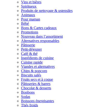
Vins et bières
Spiritueux
Produits de nettoyage & ustensiles
Animaux
Pour maman
Bébé
Bons & Cartes cadeaux
Promotions
Nouveau dans l’assortiment
Alternatives responsables
Pâtisserie
Petit-déjeuner
Café & thé
Ingrédients de cuisine
Cuisine rapide
Viandes et alternatives
Chips & popcorn
Biscuits salés
Fruits secs et à coque
Pâtisseries & barres
Chocolat & desserts
Bonbons
Sodas
Boissons énergisantes
Thés froids