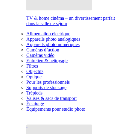
TV & home cinéma – un divertissement parfait
dans la salle de séjour
Alimentation électrique
Appareils photo analogiques
Appareils photo numériques
Caméras d’action
Caméras vidéo
Entretien & nettoyage
Filtres
Objectifs
Optique
Pour les professionnels
Supports de stockage
Trépieds
Valises & sacs de transport
Éclairage
Équipements pour studio photo