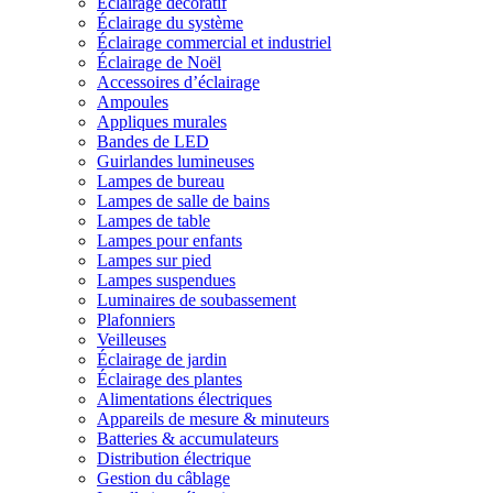
Éclairage décoratif
Éclairage du système
Éclairage commercial et industriel
Éclairage de Noël
Accessoires d’éclairage
Ampoules
Appliques murales
Bandes de LED
Guirlandes lumineuses
Lampes de bureau
Lampes de salle de bains
Lampes de table
Lampes pour enfants
Lampes sur pied
Lampes suspendues
Luminaires de soubassement
Plafonniers
Veilleuses
Éclairage de jardin
Éclairage des plantes
Alimentations électriques
Appareils de mesure & minuteurs
Batteries & accumulateurs
Distribution électrique
Gestion du câblage