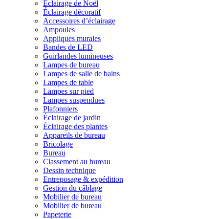
Éclairage de Noël
Éclairage décoratif
Accessoires d’éclairage
Ampoules
Appliques murales
Bandes de LED
Guirlandes lumineuses
Lampes de bureau
Lampes de salle de bains
Lampes de table
Lampes sur pied
Lampes suspendues
Plafonniers
Éclairage de jardin
Éclairage des plantes
Appareils de bureau
Bricolage
Bureau
Classement au bureau
Dessin technique
Entreposage & expédition
Gestion du câblage
Mobilier de bureau
Mobilier de bureau
Papeterie