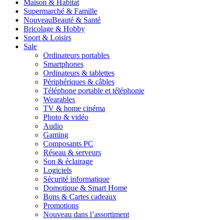
Maison & Habitat
Supermarché & Famille
Nouveau
Beauté & Santé
Bricolage & Hobby
Sport & Loisirs
Sale
Ordinateurs portables
Smartphones
Ordinateurs & tablettes
Périphériques & câbles
Téléphone portable et téléphonie
Wearables
TV & home cinéma
Photo & vidéo
Audio
Gaming
Composants PC
Réseau & serveurs
Son & éclairage
Logiciels
Sécurité informatique
Domotique & Smart Home
Bons & Cartes cadeaux
Promotions
Nouveau dans l’assortiment