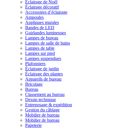
Éclairage de Noël
Éclairage décoratif
Accessoires d’éclairage
Ampoules
Appliques murales
Bandes de LED
Guirlandes lumineuses
Lampes de bureau
Lampes de salle de bains
Lampes de table
Lampes sur pied
Lampes suspendues
Plafonniers
Éclairage de jardin
Éclairage des plantes
Appareils de bureau
Bricolage
Bureau
Classement au bureau
Dessin technique
Entreposage & expédition
Gestion du câblage
Mobilier de bureau
Mobilier de bureau
Papeterie