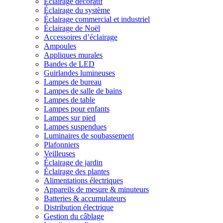
Éclairage décoratif
Éclairage du système
Éclairage commercial et industriel
Éclairage de Noël
Accessoires d’éclairage
Ampoules
Appliques murales
Bandes de LED
Guirlandes lumineuses
Lampes de bureau
Lampes de salle de bains
Lampes de table
Lampes pour enfants
Lampes sur pied
Lampes suspendues
Luminaires de soubassement
Plafonniers
Veilleuses
Éclairage de jardin
Éclairage des plantes
Alimentations électriques
Appareils de mesure & minuteurs
Batteries & accumulateurs
Distribution électrique
Gestion du câblage