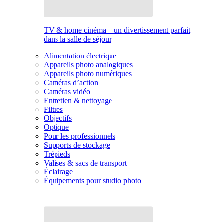
TV & home cinéma – un divertissement parfait
dans la salle de séjour
Alimentation électrique
Appareils photo analogiques
Appareils photo numériques
Caméras d’action
Caméras vidéo
Entretien & nettoyage
Filtres
Objectifs
Optique
Pour les professionnels
Supports de stockage
Trépieds
Valises & sacs de transport
Éclairage
Équipements pour studio photo