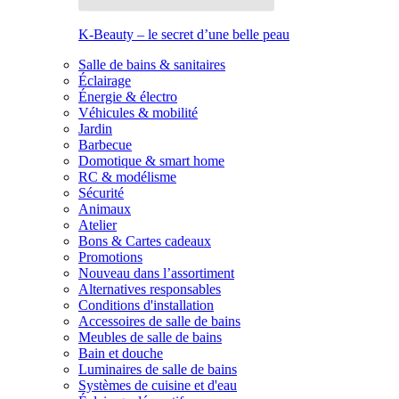
K-Beauty – le secret d’une belle peau
Salle de bains & sanitaires
Éclairage
Énergie & électro
Véhicules & mobilité
Jardin
Barbecue
Domotique & smart home
RC & modélisme
Sécurité
Animaux
Atelier
Bons & Cartes cadeaux
Promotions
Nouveau dans l’assortiment
Alternatives responsables
Conditions d'installation
Accessoires de salle de bains
Meubles de salle de bains
Bain et douche
Luminaires de salle de bains
Systèmes de cuisine et d'eau