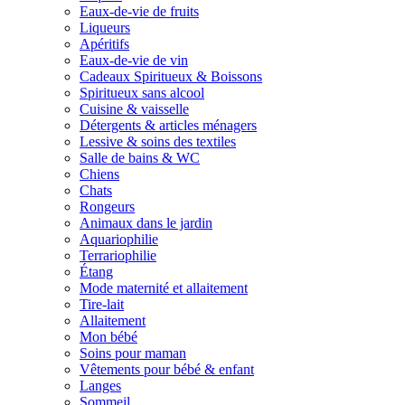
Eaux-de-vie de fruits
Liqueurs
Apéritifs
Eaux-de-vie de vin
Cadeaux Spiritueux & Boissons
Spiritueux sans alcool
Cuisine & vaisselle
Détergents & articles ménagers
Lessive & soins des textiles
Salle de bains & WC
Chiens
Chats
Rongeurs
Animaux dans le jardin
Aquariophilie
Terrariophilie
Étang
Mode maternité et allaitement
Tire-lait
Allaitement
Mon bébé
Soins pour maman
Vêtements pour bébé & enfant
Langes
Sommeil