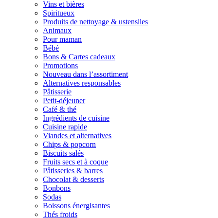
Vins et bières
Spiritueux
Produits de nettoyage & ustensiles
Animaux
Pour maman
Bébé
Bons & Cartes cadeaux
Promotions
Nouveau dans l’assortiment
Alternatives responsables
Pâtisserie
Petit-déjeuner
Café & thé
Ingrédients de cuisine
Cuisine rapide
Viandes et alternatives
Chips & popcorn
Biscuits salés
Fruits secs et à coque
Pâtisseries & barres
Chocolat & desserts
Bonbons
Sodas
Boissons énergisantes
Thés froids