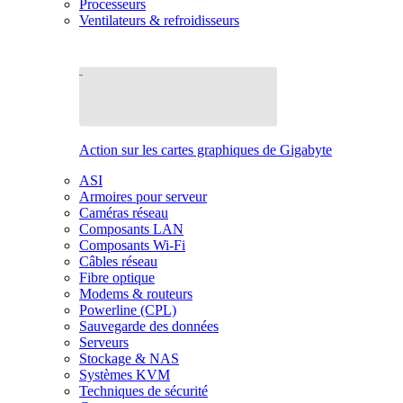
Processeurs
Ventilateurs & refroidisseurs
Action sur les cartes graphiques de Gigabyte
ASI
Armoires pour serveur
Caméras réseau
Composants LAN
Composants Wi-Fi
Câbles réseau
Fibre optique
Modems & routeurs
Powerline (CPL)
Sauvegarde des données
Serveurs
Stockage & NAS
Systèmes KVM
Techniques de sécurité