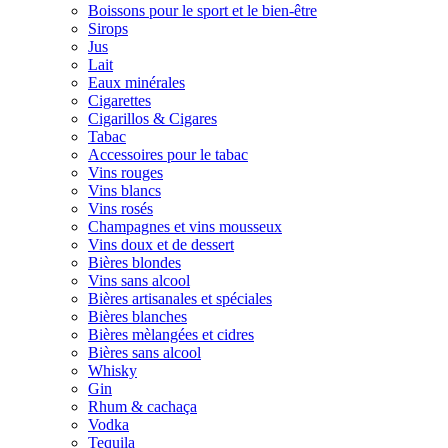
Boissons pour le sport et le bien-être
Sirops
Jus
Lait
Eaux minérales
Cigarettes
Cigarillos & Cigares
Tabac
Accessoires pour le tabac
Vins rouges
Vins blancs
Vins rosés
Champagnes et vins mousseux
Vins doux et de dessert
Bières blondes
Vins sans alcool
Bières artisanales et spéciales
Bières blanches
Bières mèlangées et cidres
Bières sans alcool
Whisky
Gin
Rhum & cachaça
Vodka
Tequila