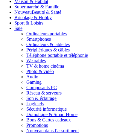
Maison & Habitat
Supermarché & Famille
Nouveau
Beauté & Santé
Bricolage & Hobby
Sport & Loisirs
Sale
Ordinateurs portables
Smartphones
Ordinateurs & tablettes
Périphériques & câbles
Téléphone portable et téléphonie
Wearables
TV & home cinéma
Photo & vidéo
Audio
Gaming
Composants PC
Réseau & serveurs
Son & éclairage
Logiciels
Sécurité informatique
Domotique & Smart Home
Bons & Cartes cadeaux
Promotions
Nouveau dans l’assortiment