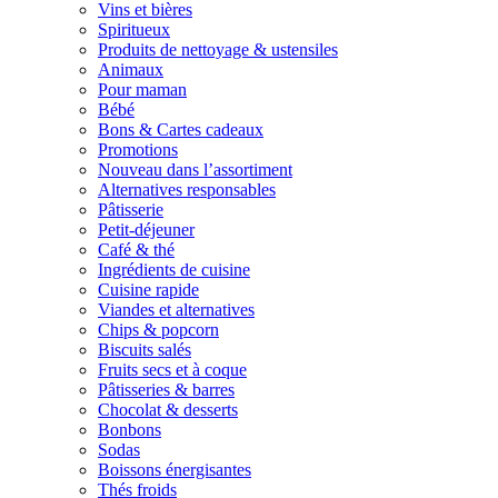
Vins et bières
Spiritueux
Produits de nettoyage & ustensiles
Animaux
Pour maman
Bébé
Bons & Cartes cadeaux
Promotions
Nouveau dans l’assortiment
Alternatives responsables
Pâtisserie
Petit-déjeuner
Café & thé
Ingrédients de cuisine
Cuisine rapide
Viandes et alternatives
Chips & popcorn
Biscuits salés
Fruits secs et à coque
Pâtisseries & barres
Chocolat & desserts
Bonbons
Sodas
Boissons énergisantes
Thés froids