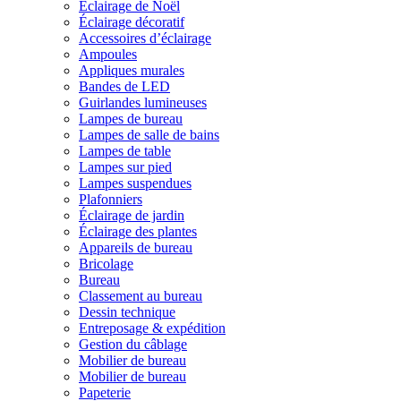
Éclairage de Noël
Éclairage décoratif
Accessoires d’éclairage
Ampoules
Appliques murales
Bandes de LED
Guirlandes lumineuses
Lampes de bureau
Lampes de salle de bains
Lampes de table
Lampes sur pied
Lampes suspendues
Plafonniers
Éclairage de jardin
Éclairage des plantes
Appareils de bureau
Bricolage
Bureau
Classement au bureau
Dessin technique
Entreposage & expédition
Gestion du câblage
Mobilier de bureau
Mobilier de bureau
Papeterie