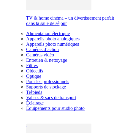
TV & home cinéma – un divertissement parfait
dans la salle de séjour
Alimentation électrique
Appareils photo analogiques
Appareils photo numériques
Caméras d’action
Caméras vidéo
Entretien & nettoyage
Filtres
Objectifs
Optique
Pour les professionnels
Supports de stockage
Trépieds
Valises & sacs de transport
Éclairage
Équipements pour studio photo