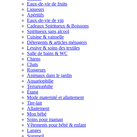
Eaux-de-vie de fruits
Liqueurs
Apéritifs
Eaux-de-vie de vin
Cadeaux Spiritueux & Boissons
Spiritueux sans alcool
Cuisine & vaisselle
Détergents & articles ménagers
Lessive & soins des textiles
Salle de bains & WC
Chiens
Chats
Rongeurs
Animaux dans le jardin
Aquariophilie
Terrariophilie
Étang
Mode maternité et allaitement
Tire-lait
Allaitement
Mon bébé
Soins pour maman
Vêtements pour bébé & enfant
Langes
Sommeil