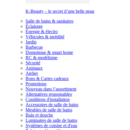
K-Beauty – le secret d’une belle peau
Salle de bains & sanitaires
Éclairage
Énergie & électro
Véhicules & mobilité
Jardin
Barbecue
Domotique & smart home
RC & modélisme
Sécurité
Animaux
Atelier
Bons & Cartes cadeaux
Promotions
Nouveau dans l’assortiment
Alternatives responsables
Conditions d'installation
Accessoires de salle de bains
Meubles de salle de bains
Bain et douche
Luminaires de salle de bains
Systèmes de cuisine et d'eau