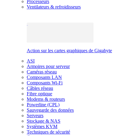
Processeurs
Ventilateurs & refroidisseurs
Action sur les cartes graphiques de Gigabyte
ASI
Armoires pour serveur
Caméras réseau
Composants LAN
Composants Wi-Fi
Câbles réseau
Fibre optique
Modems & routeurs
Powerline (CPL)
Sauvegarde des données
Serveurs
Stockage & NAS
Systèmes KVM
Techniques de sécurité