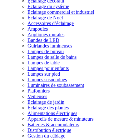
Éclairage décoratif
Éclairage du système
Éclairage commercial et industriel
Éclairage de Noël
Accessoires d’éclairage
Ampoules
Appliques murales
Bandes de LED
Guirlandes lumineuses
Lampes de bureau
Lampes de salle de bains
Lampes de table
Lampes pour enfants
Lampes sur pied
Lampes suspendues
Luminaires de soubassement
Plafonniers
Veilleuses
Éclairage de jardin
Éclairage des plantes
Alimentations électriques
Appareils de mesure & minuteurs
Batteries & accumulateurs
Distribution électrique
Gestion du câblage