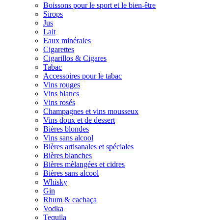
Boissons pour le sport et le bien-être
Sirops
Jus
Lait
Eaux minérales
Cigarettes
Cigarillos & Cigares
Tabac
Accessoires pour le tabac
Vins rouges
Vins blancs
Vins rosés
Champagnes et vins mousseux
Vins doux et de dessert
Bières blondes
Vins sans alcool
Bières artisanales et spéciales
Bières blanches
Bières mèlangées et cidres
Bières sans alcool
Whisky
Gin
Rhum & cachaça
Vodka
Tequila