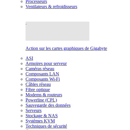
Processeurs
Ventilateurs & refroidisseurs
Action sur les cartes graphiques de Gigabyte
ASI
Armoires pour serveur
Caméras réseau
Composants LAN
Composants Wi-Fi
Câbles réseau
Fibre optique
Modems & routeurs
Powerline (CPL)
Sauvegarde des données
Serveurs
Stockage & NAS
Systèmes KVM
Techniques de sécurité