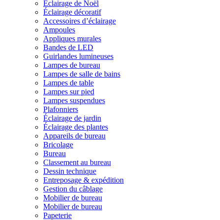
Éclairage de Noël
Éclairage décoratif
Accessoires d’éclairage
Ampoules
Appliques murales
Bandes de LED
Guirlandes lumineuses
Lampes de bureau
Lampes de salle de bains
Lampes de table
Lampes sur pied
Lampes suspendues
Plafonniers
Éclairage de jardin
Éclairage des plantes
Appareils de bureau
Bricolage
Bureau
Classement au bureau
Dessin technique
Entreposage & expédition
Gestion du câblage
Mobilier de bureau
Mobilier de bureau
Papeterie