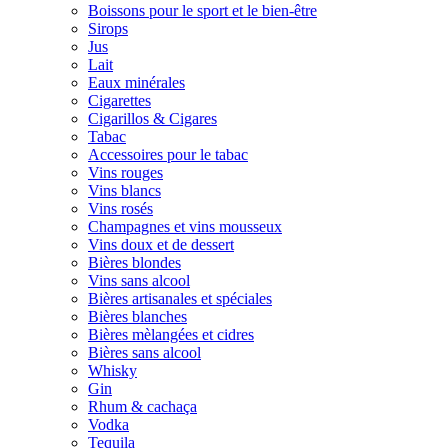
Boissons pour le sport et le bien-être
Sirops
Jus
Lait
Eaux minérales
Cigarettes
Cigarillos & Cigares
Tabac
Accessoires pour le tabac
Vins rouges
Vins blancs
Vins rosés
Champagnes et vins mousseux
Vins doux et de dessert
Bières blondes
Vins sans alcool
Bières artisanales et spéciales
Bières blanches
Bières mèlangées et cidres
Bières sans alcool
Whisky
Gin
Rhum & cachaça
Vodka
Tequila