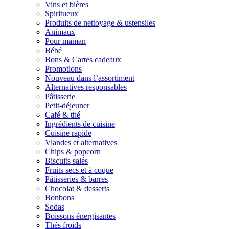
Vins et bières
Spiritueux
Produits de nettoyage & ustensiles
Animaux
Pour maman
Bébé
Bons & Cartes cadeaux
Promotions
Nouveau dans l’assortiment
Alternatives responsables
Pâtisserie
Petit-déjeuner
Café & thé
Ingrédients de cuisine
Cuisine rapide
Viandes et alternatives
Chips & popcorn
Biscuits salés
Fruits secs et à coque
Pâtisseries & barres
Chocolat & desserts
Bonbons
Sodas
Boissons énergisantes
Thés froids