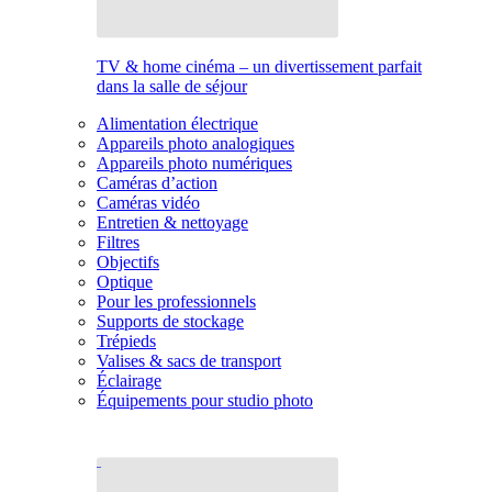
TV & home cinéma – un divertissement parfait
dans la salle de séjour
Alimentation électrique
Appareils photo analogiques
Appareils photo numériques
Caméras d’action
Caméras vidéo
Entretien & nettoyage
Filtres
Objectifs
Optique
Pour les professionnels
Supports de stockage
Trépieds
Valises & sacs de transport
Éclairage
Équipements pour studio photo