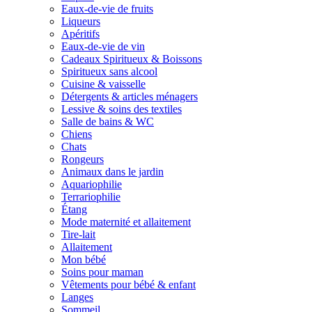
Eaux-de-vie de fruits
Liqueurs
Apéritifs
Eaux-de-vie de vin
Cadeaux Spiritueux & Boissons
Spiritueux sans alcool
Cuisine & vaisselle
Détergents & articles ménagers
Lessive & soins des textiles
Salle de bains & WC
Chiens
Chats
Rongeurs
Animaux dans le jardin
Aquariophilie
Terrariophilie
Étang
Mode maternité et allaitement
Tire-lait
Allaitement
Mon bébé
Soins pour maman
Vêtements pour bébé & enfant
Langes
Sommeil