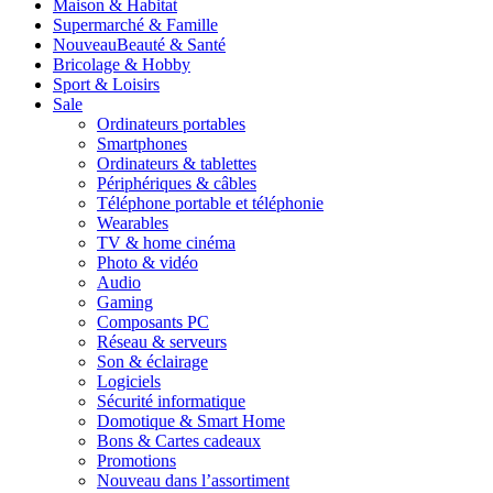
Maison & Habitat
Supermarché & Famille
Nouveau
Beauté & Santé
Bricolage & Hobby
Sport & Loisirs
Sale
Ordinateurs portables
Smartphones
Ordinateurs & tablettes
Périphériques & câbles
Téléphone portable et téléphonie
Wearables
TV & home cinéma
Photo & vidéo
Audio
Gaming
Composants PC
Réseau & serveurs
Son & éclairage
Logiciels
Sécurité informatique
Domotique & Smart Home
Bons & Cartes cadeaux
Promotions
Nouveau dans l’assortiment