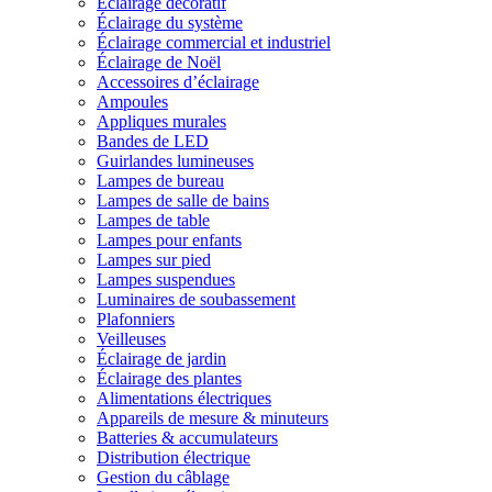
Éclairage décoratif
Éclairage du système
Éclairage commercial et industriel
Éclairage de Noël
Accessoires d’éclairage
Ampoules
Appliques murales
Bandes de LED
Guirlandes lumineuses
Lampes de bureau
Lampes de salle de bains
Lampes de table
Lampes pour enfants
Lampes sur pied
Lampes suspendues
Luminaires de soubassement
Plafonniers
Veilleuses
Éclairage de jardin
Éclairage des plantes
Alimentations électriques
Appareils de mesure & minuteurs
Batteries & accumulateurs
Distribution électrique
Gestion du câblage