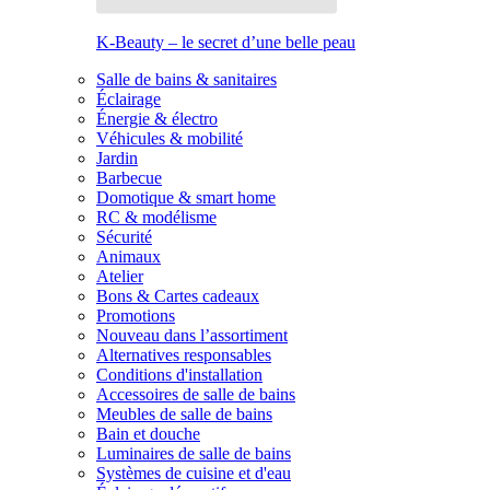
K-Beauty – le secret d’une belle peau
Salle de bains & sanitaires
Éclairage
Énergie & électro
Véhicules & mobilité
Jardin
Barbecue
Domotique & smart home
RC & modélisme
Sécurité
Animaux
Atelier
Bons & Cartes cadeaux
Promotions
Nouveau dans l’assortiment
Alternatives responsables
Conditions d'installation
Accessoires de salle de bains
Meubles de salle de bains
Bain et douche
Luminaires de salle de bains
Systèmes de cuisine et d'eau