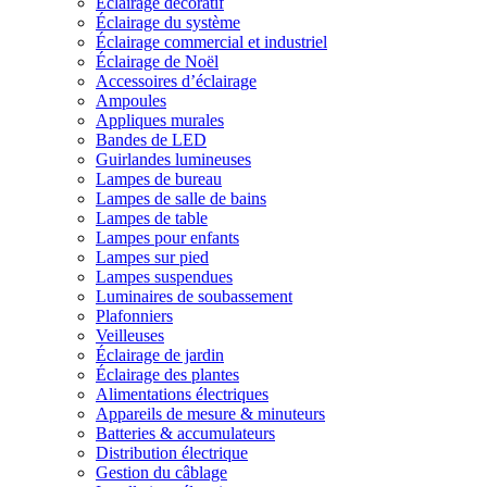
Éclairage décoratif
Éclairage du système
Éclairage commercial et industriel
Éclairage de Noël
Accessoires d’éclairage
Ampoules
Appliques murales
Bandes de LED
Guirlandes lumineuses
Lampes de bureau
Lampes de salle de bains
Lampes de table
Lampes pour enfants
Lampes sur pied
Lampes suspendues
Luminaires de soubassement
Plafonniers
Veilleuses
Éclairage de jardin
Éclairage des plantes
Alimentations électriques
Appareils de mesure & minuteurs
Batteries & accumulateurs
Distribution électrique
Gestion du câblage