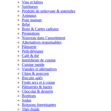
Vins et bières
Spiritueux
Produits de nettoyage & ustensiles
Animaux
Pour maman
Bébé
Bons & Cartes cadeaux
Promotions
Nouveau dans l’assortiment
Alternatives responsables
Pâtisserie
Petit-déjeuner
Café & thé
Ingrédients de cuisine
Cuisine rapide
Viandes et alternatives
Chips & popcorn
Biscuits salés
Fruits secs et à coque
Pâtisseries & barres
Chocolat & desserts
Bonbons
Sodas
Boissons énergisantes
Thés froids