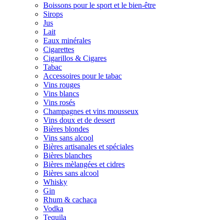
Boissons pour le sport et le bien-être
Sirops
Jus
Lait
Eaux minérales
Cigarettes
Cigarillos & Cigares
Tabac
Accessoires pour le tabac
Vins rouges
Vins blancs
Vins rosés
Champagnes et vins mousseux
Vins doux et de dessert
Bières blondes
Vins sans alcool
Bières artisanales et spéciales
Bières blanches
Bières mèlangées et cidres
Bières sans alcool
Whisky
Gin
Rhum & cachaça
Vodka
Tequila