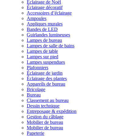
Éclairage de Noël
Éclairage décoratif
Accessoires d’éclairage
Ampoules
Appliques murales
Bandes de LED
Guirlandes lumineuses
Lampes de bureau
Lampes de salle de bains
Lampes de table
Lampes sur pied
Lampes suspendues
Plafonniers
Éclairage de jardin
Éclairage des plantes
Appareils de bureau
Bricolage
Bureau
Classement au bureau
Dessin technique
Entreposage & expédition
Gestion du câblage
Mobilier de bureau
Mobilier de bureau
Papeterie