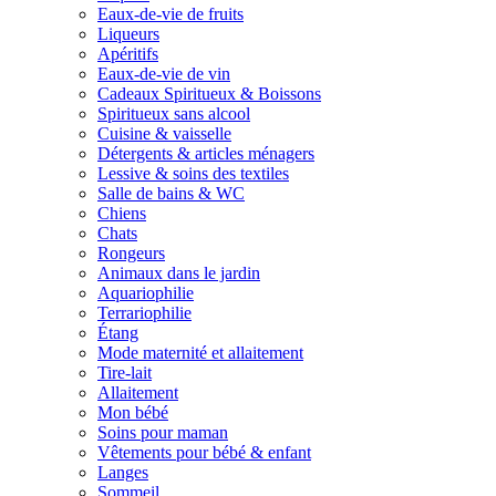
Eaux-de-vie de fruits
Liqueurs
Apéritifs
Eaux-de-vie de vin
Cadeaux Spiritueux & Boissons
Spiritueux sans alcool
Cuisine & vaisselle
Détergents & articles ménagers
Lessive & soins des textiles
Salle de bains & WC
Chiens
Chats
Rongeurs
Animaux dans le jardin
Aquariophilie
Terrariophilie
Étang
Mode maternité et allaitement
Tire-lait
Allaitement
Mon bébé
Soins pour maman
Vêtements pour bébé & enfant
Langes
Sommeil