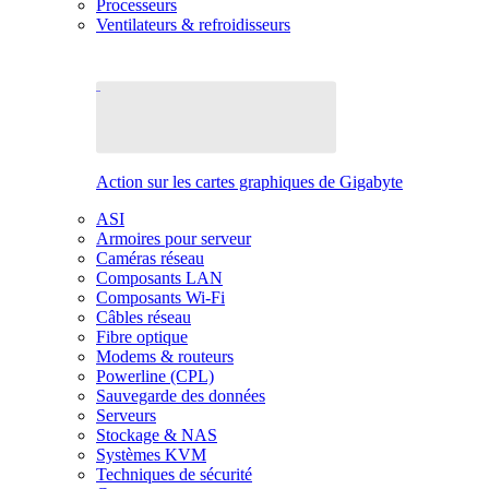
Processeurs
Ventilateurs & refroidisseurs
Action sur les cartes graphiques de Gigabyte
ASI
Armoires pour serveur
Caméras réseau
Composants LAN
Composants Wi-Fi
Câbles réseau
Fibre optique
Modems & routeurs
Powerline (CPL)
Sauvegarde des données
Serveurs
Stockage & NAS
Systèmes KVM
Techniques de sécurité