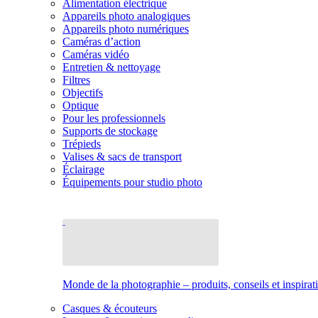
Alimentation électrique
Appareils photo analogiques
Appareils photo numériques
Caméras d’action
Caméras vidéo
Entretien & nettoyage
Filtres
Objectifs
Optique
Pour les professionnels
Supports de stockage
Trépieds
Valises & sacs de transport
Éclairage
Équipements pour studio photo
Monde de la photographie – produits, conseils et inspirat
Casques & écouteurs