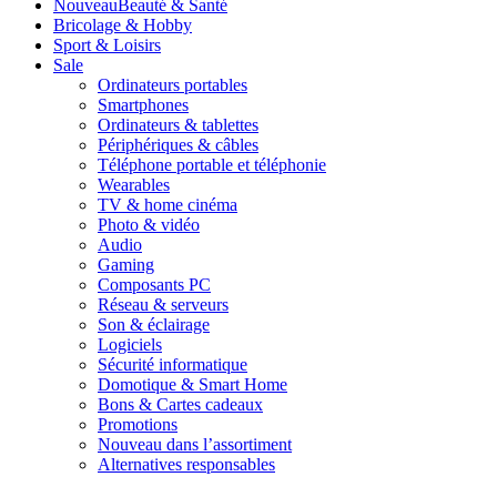
Nouveau
Beauté & Santé
Bricolage & Hobby
Sport & Loisirs
Sale
Ordinateurs portables
Smartphones
Ordinateurs & tablettes
Périphériques & câbles
Téléphone portable et téléphonie
Wearables
TV & home cinéma
Photo & vidéo
Audio
Gaming
Composants PC
Réseau & serveurs
Son & éclairage
Logiciels
Sécurité informatique
Domotique & Smart Home
Bons & Cartes cadeaux
Promotions
Nouveau dans l’assortiment
Alternatives responsables