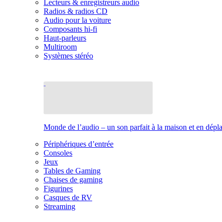
Lecteurs & enregistreurs audio
Radios & radios CD
Audio pour la voiture
Composants hi-fi
Haut-parleurs
Multiroom
Systèmes stéréo
Monde de l’audio – un son parfait à la maison et en dép
Périphériques d’entrée
Consoles
Jeux
Tables de Gaming
Chaises de gaming
Figurines
Casques de RV
Streaming