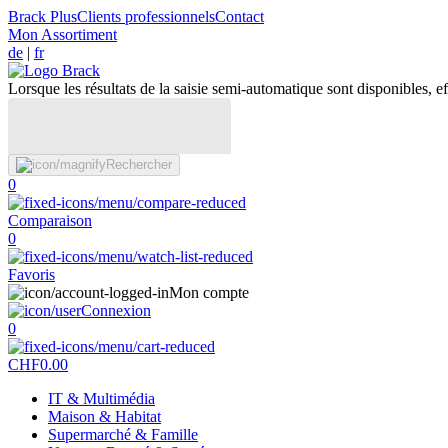
Brack Plus
Clients professionnels
Contact
Mon Assortiment
de
|
fr
Lorsque les résultats de la saisie semi-automatique sont disponibles, eff
Rechercher
0
Comparaison
0
Favoris
Mon compte
Connexion
0
CHF
0.00
IT & Multimédia
Maison & Habitat
Supermarché & Famille