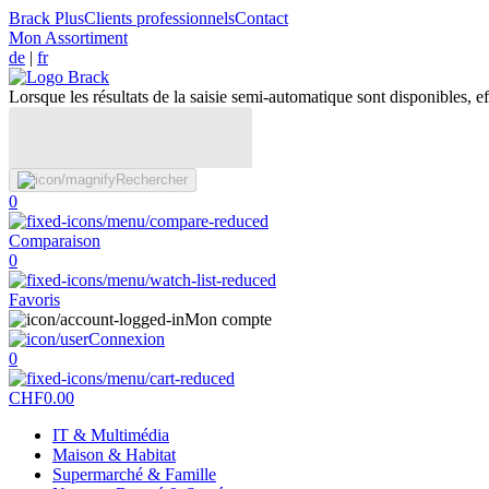
Brack Plus
Clients professionnels
Contact
Mon Assortiment
de
|
fr
Lorsque les résultats de la saisie semi-automatique sont disponibles, eff
Rechercher
0
Comparaison
0
Favoris
Mon compte
Connexion
0
CHF
0.00
IT & Multimédia
Maison & Habitat
Supermarché & Famille