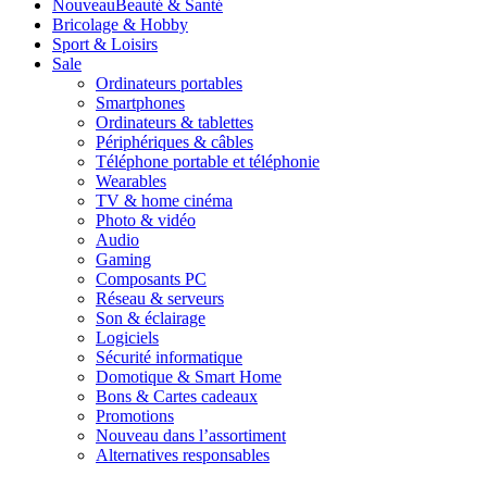
Nouveau
Beauté & Santé
Bricolage & Hobby
Sport & Loisirs
Sale
Ordinateurs portables
Smartphones
Ordinateurs & tablettes
Périphériques & câbles
Téléphone portable et téléphonie
Wearables
TV & home cinéma
Photo & vidéo
Audio
Gaming
Composants PC
Réseau & serveurs
Son & éclairage
Logiciels
Sécurité informatique
Domotique & Smart Home
Bons & Cartes cadeaux
Promotions
Nouveau dans l’assortiment
Alternatives responsables