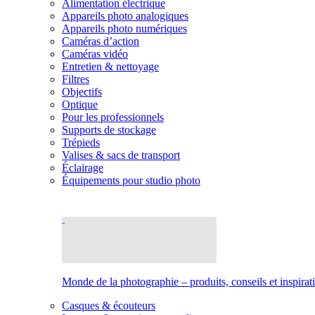
Alimentation électrique
Appareils photo analogiques
Appareils photo numériques
Caméras d’action
Caméras vidéo
Entretien & nettoyage
Filtres
Objectifs
Optique
Pour les professionnels
Supports de stockage
Trépieds
Valises & sacs de transport
Éclairage
Équipements pour studio photo
Monde de la photographie – produits, conseils et inspirat
Casques & écouteurs