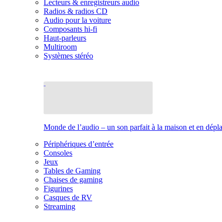
Lecteurs & enregistreurs audio
Radios & radios CD
Audio pour la voiture
Composants hi-fi
Haut-parleurs
Multiroom
Systèmes stéréo
Monde de l’audio – un son parfait à la maison et en dép
Périphériques d’entrée
Consoles
Jeux
Tables de Gaming
Chaises de gaming
Figurines
Casques de RV
Streaming