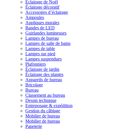
Éclairage de Noël
Éclairage décoratif
Accessoires d’éclairage
Ampoules
Appliques murales
Bandes de LED
Guirlandes lumineuses
Lampes de bureau
Lampes de salle de bains
Lampes de table
Lampes sur pied
Lampes suspendues
Plafonniers
Éclairage de jardin
Éclairage des plantes
Appareils de bureau
Bricolage
Bureau
Classement au bureau
Dessin technique
Entreposage & expédition
Gestion du câblage
Mobilier de bureau
Mobilier de bureau
Papeterie