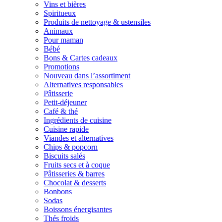
Vins et bières
Spiritueux
Produits de nettoyage & ustensiles
Animaux
Pour maman
Bébé
Bons & Cartes cadeaux
Promotions
Nouveau dans l’assortiment
Alternatives responsables
Pâtisserie
Petit-déjeuner
Café & thé
Ingrédients de cuisine
Cuisine rapide
Viandes et alternatives
Chips & popcorn
Biscuits salés
Fruits secs et à coque
Pâtisseries & barres
Chocolat & desserts
Bonbons
Sodas
Boissons énergisantes
Thés froids