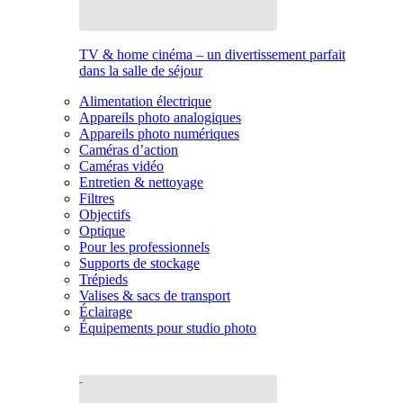
TV & home cinéma – un divertissement parfait
dans la salle de séjour
Alimentation électrique
Appareils photo analogiques
Appareils photo numériques
Caméras d’action
Caméras vidéo
Entretien & nettoyage
Filtres
Objectifs
Optique
Pour les professionnels
Supports de stockage
Trépieds
Valises & sacs de transport
Éclairage
Équipements pour studio photo