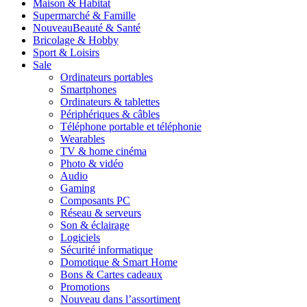
Maison & Habitat
Supermarché & Famille
Nouveau
Beauté & Santé
Bricolage & Hobby
Sport & Loisirs
Sale
Ordinateurs portables
Smartphones
Ordinateurs & tablettes
Périphériques & câbles
Téléphone portable et téléphonie
Wearables
TV & home cinéma
Photo & vidéo
Audio
Gaming
Composants PC
Réseau & serveurs
Son & éclairage
Logiciels
Sécurité informatique
Domotique & Smart Home
Bons & Cartes cadeaux
Promotions
Nouveau dans l’assortiment