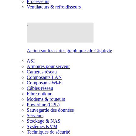
Processeurs
Ventilateurs & refroidisseurs
Action sur les cartes graphiques de Gigabyte
ASI
Armoires pour serveur
Caméras réseau
Composants LAN
Composants Wi-Fi
Câbles réseau
Fibre optique
Modems & routeurs
Powerline (CPL)
Sauvegarde des données
Serveurs
Stockage & NAS
Systèmes KVM
Techniques de sécurité