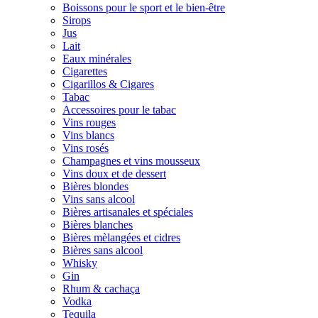
Boissons pour le sport et le bien-être
Sirops
Jus
Lait
Eaux minérales
Cigarettes
Cigarillos & Cigares
Tabac
Accessoires pour le tabac
Vins rouges
Vins blancs
Vins rosés
Champagnes et vins mousseux
Vins doux et de dessert
Bières blondes
Vins sans alcool
Bières artisanales et spéciales
Bières blanches
Bières mèlangées et cidres
Bières sans alcool
Whisky
Gin
Rhum & cachaça
Vodka
Tequila