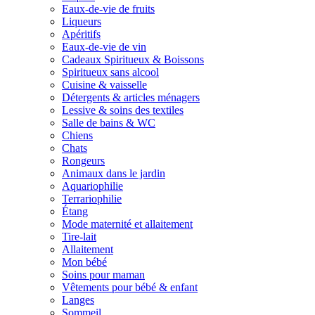
Eaux-de-vie de fruits
Liqueurs
Apéritifs
Eaux-de-vie de vin
Cadeaux Spiritueux & Boissons
Spiritueux sans alcool
Cuisine & vaisselle
Détergents & articles ménagers
Lessive & soins des textiles
Salle de bains & WC
Chiens
Chats
Rongeurs
Animaux dans le jardin
Aquariophilie
Terrariophilie
Étang
Mode maternité et allaitement
Tire-lait
Allaitement
Mon bébé
Soins pour maman
Vêtements pour bébé & enfant
Langes
Sommeil