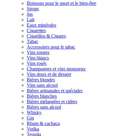
Boissons pour le sport et le bien-être
Sirops
Jus
Lait
Eaux minérales
Cigarettes
Cigarillos & Cigares
Tabac
Accessoires pour le tabac
Vins rouges
Vins blancs
Vins rosés
Champagnes et vins mousseux
Vins doux et de dessert
Bières blondes
Vins sans alcool
Bières artisanales et spéciales
Bières blanches
Bières mèlangées et cidres
Bières sans alcool
Whisky
Gin
Rhum & cachaça
Vodka
Tequila