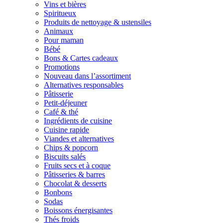
Vins et bières
Spiritueux
Produits de nettoyage & ustensiles
Animaux
Pour maman
Bébé
Bons & Cartes cadeaux
Promotions
Nouveau dans l’assortiment
Alternatives responsables
Pâtisserie
Petit-déjeuner
Café & thé
Ingrédients de cuisine
Cuisine rapide
Viandes et alternatives
Chips & popcorn
Biscuits salés
Fruits secs et à coque
Pâtisseries & barres
Chocolat & desserts
Bonbons
Sodas
Boissons énergisantes
Thés froids