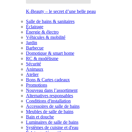
K-Beauty – le secret d’une belle peau
Salle de bains & sanitaires
Éclairage
Énergie & électro
Véhicules & mobilité
Jardin
Barbecue
Domotique & smart home
RC & modélisme
Sécurité
Animaux
Atelier
Bons & Cartes cadeaux
Promotions
Nouveau dans l’assortiment
Alternatives responsables
Conditions d'installation
Accessoires de salle de bains
Meubles de salle de bains
Bain et douche
Luminaires de salle de bains
Systèmes de cuisine et d'eau