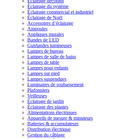
Éclairage décoratif
Éclairage du système
Éclairage commercial et industriel
Éclairage de Noël
Accessoires d’éclairage
Ampoules
Appliques murales
Bandes de LED
Guirlandes lumineuses
Lampes de bureau
Lampes de salle de bains
Lampes de table
Lampes pour enfants
Lampes sur pied
Lampes suspendues
Luminaires de soubassement
Plafonniers
Veilleuses
Éclairage de jardin
Éclairage des plantes
Alimentations électriques
Appareils de mesure & minuteurs
Batteries & accumulateurs
Distribution électrique
Gestion du câblage