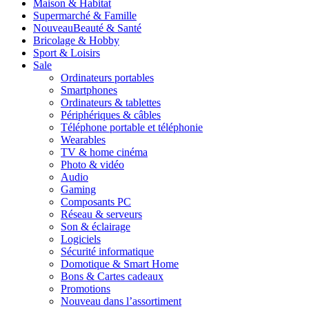
Maison & Habitat
Supermarché & Famille
Nouveau
Beauté & Santé
Bricolage & Hobby
Sport & Loisirs
Sale
Ordinateurs portables
Smartphones
Ordinateurs & tablettes
Périphériques & câbles
Téléphone portable et téléphonie
Wearables
TV & home cinéma
Photo & vidéo
Audio
Gaming
Composants PC
Réseau & serveurs
Son & éclairage
Logiciels
Sécurité informatique
Domotique & Smart Home
Bons & Cartes cadeaux
Promotions
Nouveau dans l’assortiment