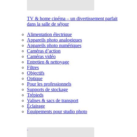
TV & home cinéma – un divertissement parfait
dans la salle de séjour
Alimentation électrique
Appareils photo analogiques
Appareils photo numériques
Caméras d’action
Caméras vidéo
Entretien & nettoyage
Filtres
Objectifs
Optique
Pour les professionnels
Supports de stockage
Trépieds
Valises & sacs de transport
Éclairage
Équipements pour studio photo