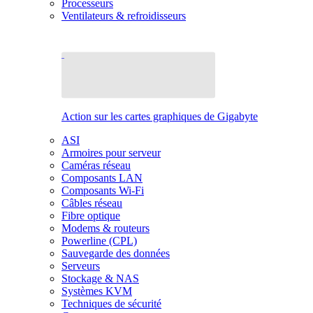
Processeurs
Ventilateurs & refroidisseurs
Action sur les cartes graphiques de Gigabyte
ASI
Armoires pour serveur
Caméras réseau
Composants LAN
Composants Wi-Fi
Câbles réseau
Fibre optique
Modems & routeurs
Powerline (CPL)
Sauvegarde des données
Serveurs
Stockage & NAS
Systèmes KVM
Techniques de sécurité