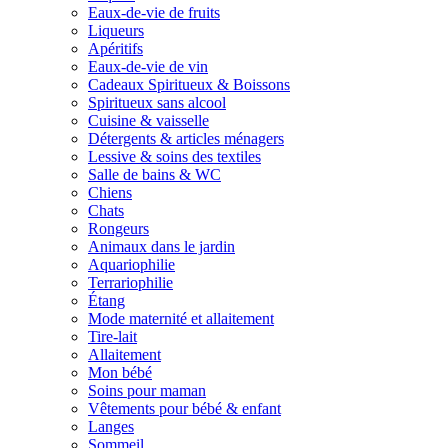
Eaux-de-vie de fruits
Liqueurs
Apéritifs
Eaux-de-vie de vin
Cadeaux Spiritueux & Boissons
Spiritueux sans alcool
Cuisine & vaisselle
Détergents & articles ménagers
Lessive & soins des textiles
Salle de bains & WC
Chiens
Chats
Rongeurs
Animaux dans le jardin
Aquariophilie
Terrariophilie
Étang
Mode maternité et allaitement
Tire-lait
Allaitement
Mon bébé
Soins pour maman
Vêtements pour bébé & enfant
Langes
Sommeil