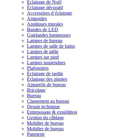
Éclairage de Noël
Éclairage décoratif
Accessoires d’éclairage
Ampoules
Appliques murales
Bandes de LED
Guirlandes lumineuses
Lampes de bureau
Lampes de salle de bains
Lampes de table
Lampes sur pied
Lampes suspendues
Plafonniers
Éclairage de jardin
Éclairage des plantes
Appareils de bureau
Bricolage
Bureau
Classement au bureau
Dessin technique
Entreposage & expédition
Gestion du câblage
Mobilier de bureau
Mobilier de bureau
Papeterie