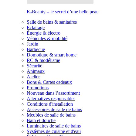
K-Beauty – le secret d’une belle peau
Salle de bains & sanitaires
Éclairage
Énergie & électro
Véhicules & mobilité
Jardin
Barbecue
Domotique & smart home
RC & modélisme
Sécurité
Animaux
Atelier
Bons & Cartes cadeaux
Promotions
Nouveau dans l’assortiment
Alternatives responsables
Conditions d'installation
Accessoires de salle de bains
Meubles de salle de bains
Bain et douche
Luminaires de salle de bains
Systèmes de cuisine et d'eau