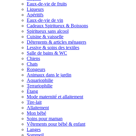
Eaux-de-vie de fruits
Liqueurs
Apéritifs
Eaux-de-vie de vin
Cadeaux Spiritueux & Boissons
Spiritueux sans alcool
Cuisine & vaisselle
Détergents & articles ménagers
Lessive & soins des textiles
Salle de bains & WC
Chiens
Chats
Rongeurs
Animaux dans le jardin
Aquariophilie
Terrariophilie
Étang
Mode maternité et allaitement
Tire-lait
Allaitement
Mon bébé
Soins pour maman
Vêtements pour bébé & enfant
Langes
Sommeil