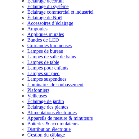
Éclairage décoratif
Éclairage du système
Éclairage commercial et industriel
Éclairage de Noël
Accessoires d’éclairage
Ampoules
Appliques murales
Bandes de LED
Guirlandes lumineuses
Lampes de bureau
Lampes de salle de bains
Lampes de table
Lampes pour enfants
Lampes sur pied
Lampes suspendues
Luminaires de soubassement
Plafonniers
Veilleuses
Éclairage de jardin
Éclairage des plantes
Alimentations électriques
Appareils de mesure & minuteurs
Batteries & accumulateurs
Distribution électrique
Gestion du câblage