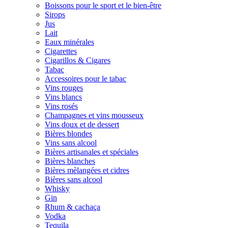
Boissons pour le sport et le bien-être
Sirops
Jus
Lait
Eaux minérales
Cigarettes
Cigarillos & Cigares
Tabac
Accessoires pour le tabac
Vins rouges
Vins blancs
Vins rosés
Champagnes et vins mousseux
Vins doux et de dessert
Bières blondes
Vins sans alcool
Bières artisanales et spéciales
Bières blanches
Bières mèlangées et cidres
Bières sans alcool
Whisky
Gin
Rhum & cachaça
Vodka
Tequila