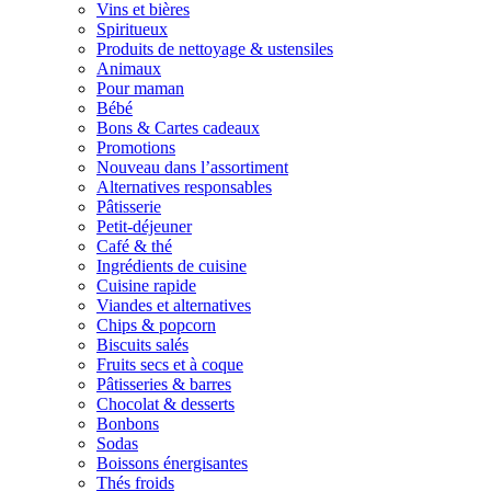
Vins et bières
Spiritueux
Produits de nettoyage & ustensiles
Animaux
Pour maman
Bébé
Bons & Cartes cadeaux
Promotions
Nouveau dans l’assortiment
Alternatives responsables
Pâtisserie
Petit-déjeuner
Café & thé
Ingrédients de cuisine
Cuisine rapide
Viandes et alternatives
Chips & popcorn
Biscuits salés
Fruits secs et à coque
Pâtisseries & barres
Chocolat & desserts
Bonbons
Sodas
Boissons énergisantes
Thés froids