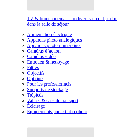
TV & home cinéma – un divertissement parfait
dans la salle de séjour
Alimentation électrique
Appareils photo analogiques
Appareils photo numériques
Caméras d’action
Caméras vidéo
Entretien & nettoyage
Filtres
Objectifs
Optique
Pour les professionnels
Supports de stockage
Trépieds
Valises & sacs de transport
Éclairage
Équipements pour studio photo