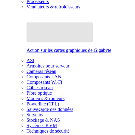
Processeurs
Ventilateurs & refroidisseurs
Action sur les cartes graphiques de Gigabyte
ASI
Armoires pour serveur
Caméras réseau
Composants LAN
Composants Wi-Fi
Câbles réseau
Fibre optique
Modems & routeurs
Powerline (CPL)
Sauvegarde des données
Serveurs
Stockage & NAS
Systèmes KVM
Techniques de sécurité