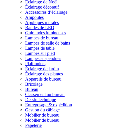
Éclairage de Noël
Éclairage décoratif
Accessoires d’éclairage
Ampoules
Appliques murales
Bandes de LED
Guirlandes lumineuses
Lampes de bureau
Lampes de salle de bains
Lampes de table
Lampes sur pied
Lampes suspendues
Plafonniers
Éclairage de jardin
Éclairage des plantes
Appareils de bureau
Bricolage
Bureau
Classement au bureau
Dessin technique
Entreposage & expédition
Gestion du câblage
Mobilier de bureau
Mobilier de bureau
Papeterie