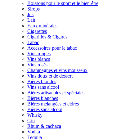
Boissons pour le sport et le bien-être
Sirops
Jus
Lait
Eaux minérales
Cigarettes
Cigarillos & Cigares
Tabac
Accessoires pour le tabac
Vins rouges
Vins blancs
Vins rosés
Champagnes et vins mousseux
Vins doux et de dessert
Bières blondes
Vins sans alcool
Bières artisanales et spéciales
Bières blanches
Bières mèlangées et cidres
Bières sans alcool
Whisky
Gin
Rhum & cachaça
Vodka
Tequila