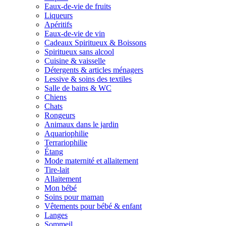
Eaux-de-vie de fruits
Liqueurs
Apéritifs
Eaux-de-vie de vin
Cadeaux Spiritueux & Boissons
Spiritueux sans alcool
Cuisine & vaisselle
Détergents & articles ménagers
Lessive & soins des textiles
Salle de bains & WC
Chiens
Chats
Rongeurs
Animaux dans le jardin
Aquariophilie
Terrariophilie
Étang
Mode maternité et allaitement
Tire-lait
Allaitement
Mon bébé
Soins pour maman
Vêtements pour bébé & enfant
Langes
Sommeil