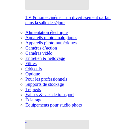
TV & home cinéma – un divertissement parfait
dans la salle de séjour
Alimentation électrique
Appareils photo analogiques
Appareils photo numériques
Caméras d’action
Caméras vidéo
Entretien & nettoyage
Filtres
Objectifs
Optique
Pour les professionnels
Supports de stockage
Trépieds
Valises & sacs de transport
Éclairage
Équipements pour studio photo