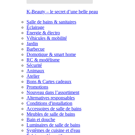
K-Beauty – le secret d’une belle peau
Salle de bains & sanitaires
Éclairage
Énergie & électro
Véhicules & mobilité
Jardin
Barbecue
Domotique & smart home
RC & modélisme
Sécurité
Animaux
Atelier
Bons & Cartes cadeaux
Promotions
Nouveau dans l’assortiment
Alternatives responsables
Conditions d'installation
Accessoires de salle de bains
Meubles de salle de bains
Bain et douche
Luminaires de salle de bains
Systèmes de cuisine et d'eau