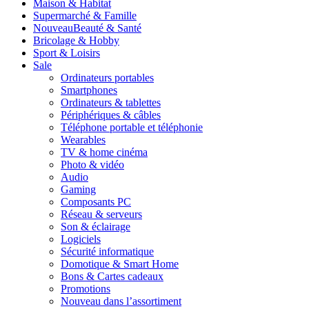
Maison & Habitat
Supermarché & Famille
Nouveau
Beauté & Santé
Bricolage & Hobby
Sport & Loisirs
Sale
Ordinateurs portables
Smartphones
Ordinateurs & tablettes
Périphériques & câbles
Téléphone portable et téléphonie
Wearables
TV & home cinéma
Photo & vidéo
Audio
Gaming
Composants PC
Réseau & serveurs
Son & éclairage
Logiciels
Sécurité informatique
Domotique & Smart Home
Bons & Cartes cadeaux
Promotions
Nouveau dans l’assortiment