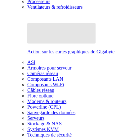
Processeurs
Ventilateurs & refroidisseurs
Action sur les cartes graphiques de Gigabyte
ASI
Armoires pour serveur
Caméras réseau
Composants LAN
Composants Wi-Fi
Câbles réseau
Fibre optique
Modems & routeurs
Powerline (CPL)
Sauvegarde des données
Serveurs
Stockage & NAS
Systèmes KVM
Techniques de sécurité