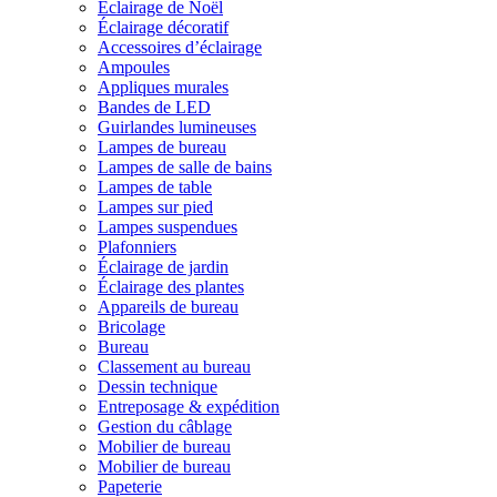
Éclairage de Noël
Éclairage décoratif
Accessoires d’éclairage
Ampoules
Appliques murales
Bandes de LED
Guirlandes lumineuses
Lampes de bureau
Lampes de salle de bains
Lampes de table
Lampes sur pied
Lampes suspendues
Plafonniers
Éclairage de jardin
Éclairage des plantes
Appareils de bureau
Bricolage
Bureau
Classement au bureau
Dessin technique
Entreposage & expédition
Gestion du câblage
Mobilier de bureau
Mobilier de bureau
Papeterie