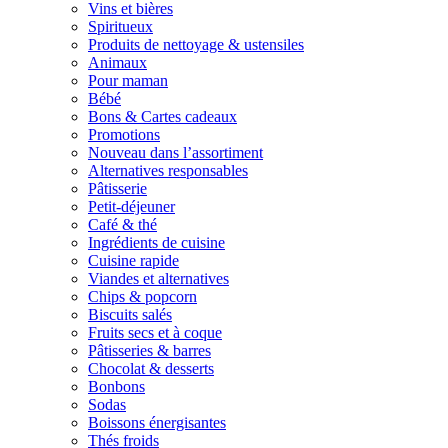
Vins et bières
Spiritueux
Produits de nettoyage & ustensiles
Animaux
Pour maman
Bébé
Bons & Cartes cadeaux
Promotions
Nouveau dans l’assortiment
Alternatives responsables
Pâtisserie
Petit-déjeuner
Café & thé
Ingrédients de cuisine
Cuisine rapide
Viandes et alternatives
Chips & popcorn
Biscuits salés
Fruits secs et à coque
Pâtisseries & barres
Chocolat & desserts
Bonbons
Sodas
Boissons énergisantes
Thés froids