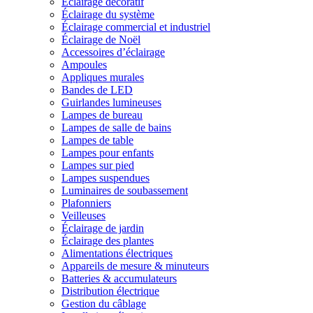
Éclairage décoratif
Éclairage du système
Éclairage commercial et industriel
Éclairage de Noël
Accessoires d’éclairage
Ampoules
Appliques murales
Bandes de LED
Guirlandes lumineuses
Lampes de bureau
Lampes de salle de bains
Lampes de table
Lampes pour enfants
Lampes sur pied
Lampes suspendues
Luminaires de soubassement
Plafonniers
Veilleuses
Éclairage de jardin
Éclairage des plantes
Alimentations électriques
Appareils de mesure & minuteurs
Batteries & accumulateurs
Distribution électrique
Gestion du câblage