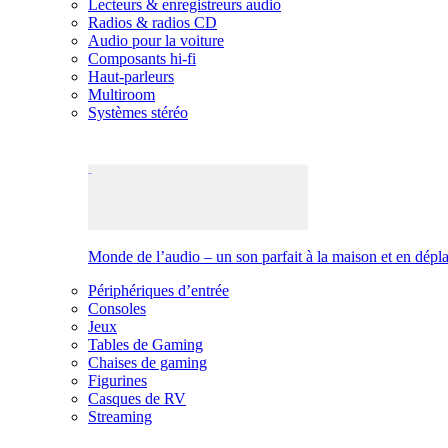
Lecteurs & enregistreurs audio
Radios & radios CD
Audio pour la voiture
Composants hi-fi
Haut-parleurs
Multiroom
Systèmes stéréo
Monde de l’audio – un son parfait à la maison et en dép
Périphériques d’entrée
Consoles
Jeux
Tables de Gaming
Chaises de gaming
Figurines
Casques de RV
Streaming