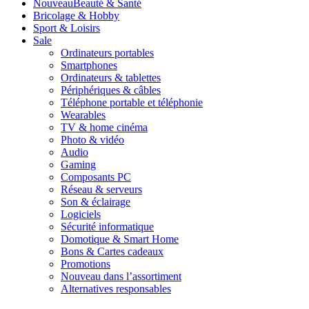
Nouveau
Beauté & Santé
Bricolage & Hobby
Sport & Loisirs
Sale
Ordinateurs portables
Smartphones
Ordinateurs & tablettes
Périphériques & câbles
Téléphone portable et téléphonie
Wearables
TV & home cinéma
Photo & vidéo
Audio
Gaming
Composants PC
Réseau & serveurs
Son & éclairage
Logiciels
Sécurité informatique
Domotique & Smart Home
Bons & Cartes cadeaux
Promotions
Nouveau dans l’assortiment
Alternatives responsables