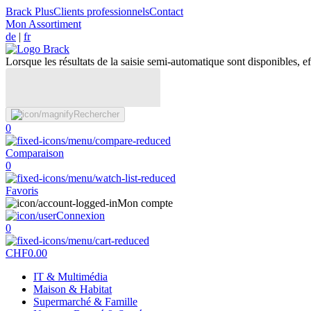
Brack Plus
Clients professionnels
Contact
Mon Assortiment
de
|
fr
Lorsque les résultats de la saisie semi-automatique sont disponibles, eff
Rechercher
0
Comparaison
0
Favoris
Mon compte
Connexion
0
CHF
0.00
IT & Multimédia
Maison & Habitat
Supermarché & Famille