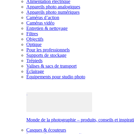
Alimentation électrique
Appareils photo analogiques
Appareils photo numériques
Caméras d’action
Caméras vidéo
Entretien & nettoyage
Filtres
Objectifs
Optique
Pour les professionnels
Supports de stockage
Trépieds
Valises & sacs de transport
Éclairage
Équipements pour studio photo
Monde de la photographie – produits, conseils et inspirat
Casques & écouteurs