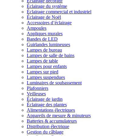
Éclairage décoratif
Éclairage du système
Éclairage commercial et industriel
Éclairage de Noël
Accessoires d’éclairage
Ampoules
Appliques murales
Bandes de LED
Guirlandes lumineuses
Lampes de bureau
Lampes de salle de bains
Lampes de table
Lampes pour enfants
Lampes sur pied
Lampes suspendues
Luminaires de soubassement
Plafonniers
Veilleuses
Éclairage de jardin
Éclairage des plantes
Alimentations électriques
Appareils de mesure & minuteurs
Batteries & accumulateurs
Distribution électrique
Gestion du câblage