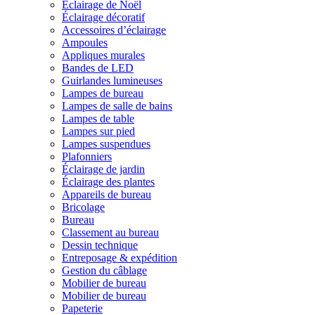
Éclairage de Noël
Éclairage décoratif
Accessoires d’éclairage
Ampoules
Appliques murales
Bandes de LED
Guirlandes lumineuses
Lampes de bureau
Lampes de salle de bains
Lampes de table
Lampes sur pied
Lampes suspendues
Plafonniers
Éclairage de jardin
Éclairage des plantes
Appareils de bureau
Bricolage
Bureau
Classement au bureau
Dessin technique
Entreposage & expédition
Gestion du câblage
Mobilier de bureau
Mobilier de bureau
Papeterie