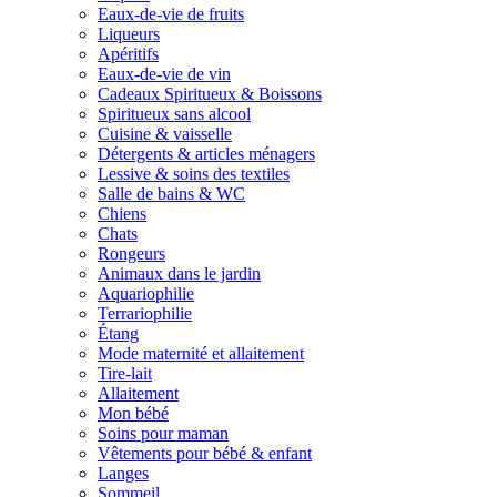
Eaux-de-vie de fruits
Liqueurs
Apéritifs
Eaux-de-vie de vin
Cadeaux Spiritueux & Boissons
Spiritueux sans alcool
Cuisine & vaisselle
Détergents & articles ménagers
Lessive & soins des textiles
Salle de bains & WC
Chiens
Chats
Rongeurs
Animaux dans le jardin
Aquariophilie
Terrariophilie
Étang
Mode maternité et allaitement
Tire-lait
Allaitement
Mon bébé
Soins pour maman
Vêtements pour bébé & enfant
Langes
Sommeil