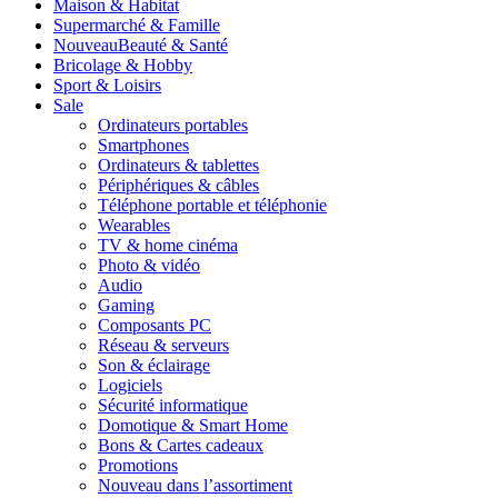
Maison & Habitat
Supermarché & Famille
Nouveau
Beauté & Santé
Bricolage & Hobby
Sport & Loisirs
Sale
Ordinateurs portables
Smartphones
Ordinateurs & tablettes
Périphériques & câbles
Téléphone portable et téléphonie
Wearables
TV & home cinéma
Photo & vidéo
Audio
Gaming
Composants PC
Réseau & serveurs
Son & éclairage
Logiciels
Sécurité informatique
Domotique & Smart Home
Bons & Cartes cadeaux
Promotions
Nouveau dans l’assortiment