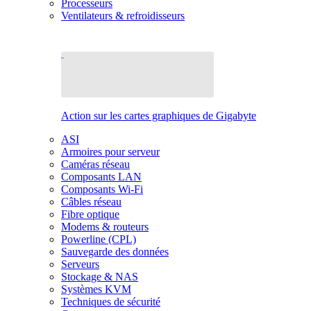
Processeurs
Ventilateurs & refroidisseurs
Action sur les cartes graphiques de Gigabyte
ASI
Armoires pour serveur
Caméras réseau
Composants LAN
Composants Wi-Fi
Câbles réseau
Fibre optique
Modems & routeurs
Powerline (CPL)
Sauvegarde des données
Serveurs
Stockage & NAS
Systèmes KVM
Techniques de sécurité