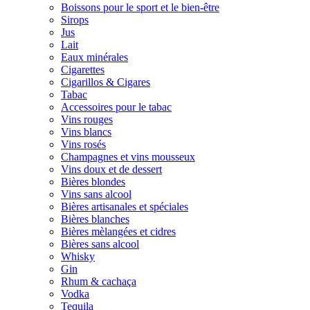
Boissons pour le sport et le bien-être
Sirops
Jus
Lait
Eaux minérales
Cigarettes
Cigarillos & Cigares
Tabac
Accessoires pour le tabac
Vins rouges
Vins blancs
Vins rosés
Champagnes et vins mousseux
Vins doux et de dessert
Bières blondes
Vins sans alcool
Bières artisanales et spéciales
Bières blanches
Bières mèlangées et cidres
Bières sans alcool
Whisky
Gin
Rhum & cachaça
Vodka
Tequila