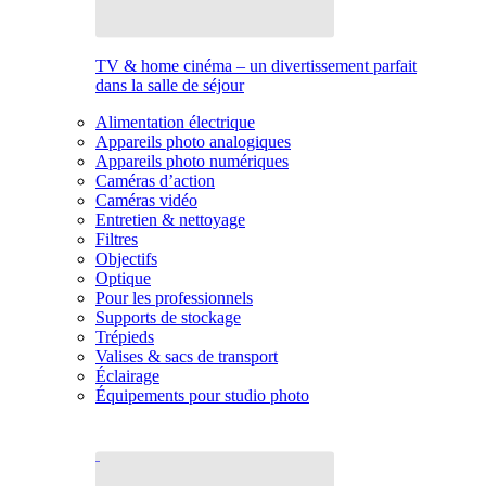
TV & home cinéma – un divertissement parfait
dans la salle de séjour
Alimentation électrique
Appareils photo analogiques
Appareils photo numériques
Caméras d’action
Caméras vidéo
Entretien & nettoyage
Filtres
Objectifs
Optique
Pour les professionnels
Supports de stockage
Trépieds
Valises & sacs de transport
Éclairage
Équipements pour studio photo