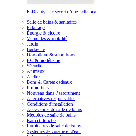
K-Beauty – le secret d’une belle peau
Salle de bains & sanitaires
Éclairage
Énergie & électro
Véhicules & mobilité
Jardin
Barbecue
Domotique & smart home
RC & modélisme
Sécurité
Animaux
Atelier
Bons & Cartes cadeaux
Promotions
Nouveau dans l’assortiment
Alternatives responsables
Conditions d'installation
Accessoires de salle de bains
Meubles de salle de bains
Bain et douche
Luminaires de salle de bains
Systèmes de cuisine et d'eau