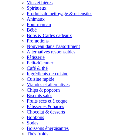
Vins et bières
Spiritueux
Produits de nettoyage & ustensiles
Animaux
Pour maman
Bébé
Bons & Cartes cadeaux
Promotions
Nouveau dans l’assortiment
Alternatives responsables
Pâtisserie
Petit-déjeuner
Café & thé
Ingrédients de cuisine
Cuisine rapide
Viandes et alternatives
Chips & popcorn
Biscuits salés
Fruits secs et à coque
Pâtisseries & barres
Chocolat & desserts
Bonbons
Sodas
Boissons énergisantes
Thés froids