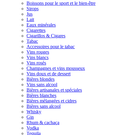
Boissons pour le sport et le bien-être
Sirops
Jus
Lait
Eaux minérales
Cigarettes
Cigarillos & Cigares
Tabac
Accessoires pour le tabac
Vins rouges
Vins blancs
Vins rosés
Champagnes et vins mousseux
Vins doux et de dessert
Bières blondes
Vins sans alcool
Bières artisanales et spéciales
Bières blanches
Bières mèlangées et cidres
Bières sans alcool
Whisky
Gin
Rhum & cachaça
Vodka
Tequila