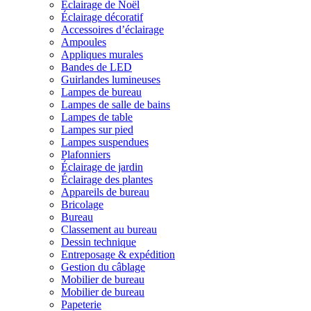
Éclairage de Noël
Éclairage décoratif
Accessoires d’éclairage
Ampoules
Appliques murales
Bandes de LED
Guirlandes lumineuses
Lampes de bureau
Lampes de salle de bains
Lampes de table
Lampes sur pied
Lampes suspendues
Plafonniers
Éclairage de jardin
Éclairage des plantes
Appareils de bureau
Bricolage
Bureau
Classement au bureau
Dessin technique
Entreposage & expédition
Gestion du câblage
Mobilier de bureau
Mobilier de bureau
Papeterie