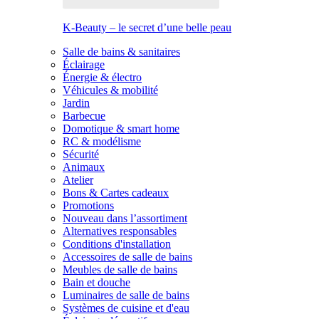
K-Beauty – le secret d’une belle peau
Salle de bains & sanitaires
Éclairage
Énergie & électro
Véhicules & mobilité
Jardin
Barbecue
Domotique & smart home
RC & modélisme
Sécurité
Animaux
Atelier
Bons & Cartes cadeaux
Promotions
Nouveau dans l’assortiment
Alternatives responsables
Conditions d'installation
Accessoires de salle de bains
Meubles de salle de bains
Bain et douche
Luminaires de salle de bains
Systèmes de cuisine et d'eau