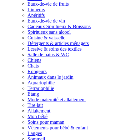
Eaux-de-vie de fruits
Liqueurs
Apéritifs
Eaux-de-vie de vin
Cadeaux Spiritueux & Boissons
Spiritueux sans alcool
Cuisine & vaisselle
Détergents & articles ménagers
Lessive & soins des textiles
Salle de bains & WC
Chiens
Chats
Rongeurs
Animaux dans le jardin
Aquariophilie
Terrariophilie
Étang
Mode maternité et allaitement
Tire-lait
Allaitement
Mon bébé
Soins pour maman
Vêtements pour bébé & enfant
Langes
Sommeil