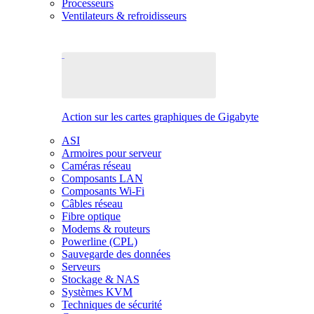
Processeurs
Ventilateurs & refroidisseurs
Action sur les cartes graphiques de Gigabyte
ASI
Armoires pour serveur
Caméras réseau
Composants LAN
Composants Wi-Fi
Câbles réseau
Fibre optique
Modems & routeurs
Powerline (CPL)
Sauvegarde des données
Serveurs
Stockage & NAS
Systèmes KVM
Techniques de sécurité