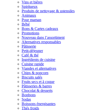
Vins et bières
Spiritueux
Produits de nettoyage & ustensiles
Animaux
Pour maman
Bébé
Bons & Cartes cadeaux
Promotions
Nouveau dans l’assortiment
Alternatives responsables
Pâtisserie
Petit-déjeuner
Café & thé
Ingrédients de cuisine
Cuisine rapide
Viandes et alternatives
Chips & popcorn
Biscuits salés
Fruits secs et à coque
Pâtisseries & barres
Chocolat & desserts
Bonbons
Sodas
Boissons énergisantes
Thés froids