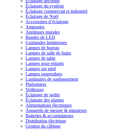
Éclairage décoratif
Éclairage du système
Éclairage commercial et industriel
Éclairage de Noël
Accessoires d’éclairage
Ampoules
Appliques murales
Bandes de LED
Guirlandes lumineuses
Lampes de bureau
Lampes de salle de bains
Lampes de table
Lampes pour enfants
Lampes sur pied
Lampes suspendues
Luminaires de soubassement
Plafonniers
Veilleuses
Éclairage de jardin
Éclairage des plantes
Alimentations électriques
Appareils de mesure & minuteurs
Batteries & accumulateurs
Distribution électrique
Gestion du câblage