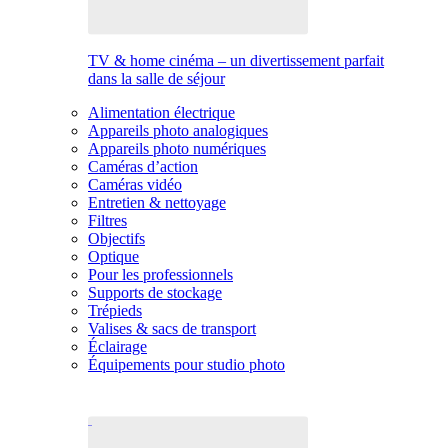
TV & home cinéma – un divertissement parfait
dans la salle de séjour
Alimentation électrique
Appareils photo analogiques
Appareils photo numériques
Caméras d’action
Caméras vidéo
Entretien & nettoyage
Filtres
Objectifs
Optique
Pour les professionnels
Supports de stockage
Trépieds
Valises & sacs de transport
Éclairage
Équipements pour studio photo