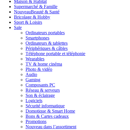
Maison & Habitat
Supermarché & Famille
Nouveau
Beauté & Santé
Bricolage & Hobby
Sport & Loisirs
Sale
Ordinateurs portables
Smartphones
Ordinateurs & tablettes
Périphériques & câbles
Téléphone portable et téléphonie
Wearables
TV & home cinéma
Photo & vidéo
Audio
Gaming
Composants PC
Réseau & serveurs
Son & éclairage
Logiciels
Sécurité informatique
Domotique & Smart Home
Bons & Cartes cadeaux
Promotions
Nouveau dans l’assortiment