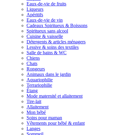
Eaux-de-vie de fruits
Liqueurs
Apéritifs
Eaux-de-vie de vin
Cadeaux Spiritueux & Boissons
Spiritueux sans alcool
Cuisine & vaisselle
Détergents & articles ménagers
Lessive & soins des textiles
Salle de bains & WC
Chiens
Chats
Rongeurs
Animaux dans le jardin
Aquariophilie
Terrariophilie
Étang
Mode maternité et allaitement
Tire-lait
Allaitement
Mon bébé
Soins pour maman
Vêtements pour bébé & enfant
Langes
Sommeil