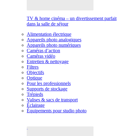
TV & home cinéma – un divertissement parfait
dans la salle de séjour
Alimentation électrique
Appareils photo analogiques
Appareils photo numériques
Caméras d’action
Caméras vidéo
Entretien & nettoyage
Filtres
Objectifs
Optique
Pour les professionnels
Supports de stockage
Trépieds
Valises & sacs de transport
Éclairage
Équipements pour studio photo