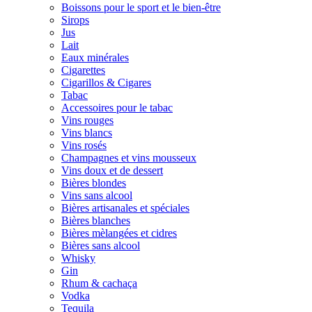
Boissons pour le sport et le bien-être
Sirops
Jus
Lait
Eaux minérales
Cigarettes
Cigarillos & Cigares
Tabac
Accessoires pour le tabac
Vins rouges
Vins blancs
Vins rosés
Champagnes et vins mousseux
Vins doux et de dessert
Bières blondes
Vins sans alcool
Bières artisanales et spéciales
Bières blanches
Bières mèlangées et cidres
Bières sans alcool
Whisky
Gin
Rhum & cachaça
Vodka
Tequila