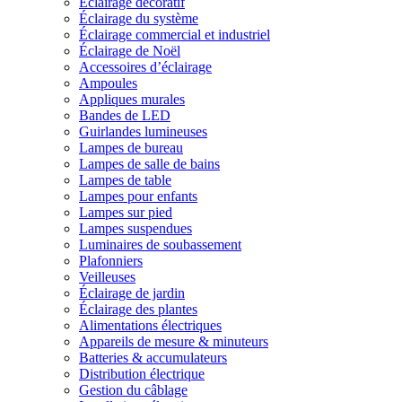
Éclairage décoratif
Éclairage du système
Éclairage commercial et industriel
Éclairage de Noël
Accessoires d’éclairage
Ampoules
Appliques murales
Bandes de LED
Guirlandes lumineuses
Lampes de bureau
Lampes de salle de bains
Lampes de table
Lampes pour enfants
Lampes sur pied
Lampes suspendues
Luminaires de soubassement
Plafonniers
Veilleuses
Éclairage de jardin
Éclairage des plantes
Alimentations électriques
Appareils de mesure & minuteurs
Batteries & accumulateurs
Distribution électrique
Gestion du câblage