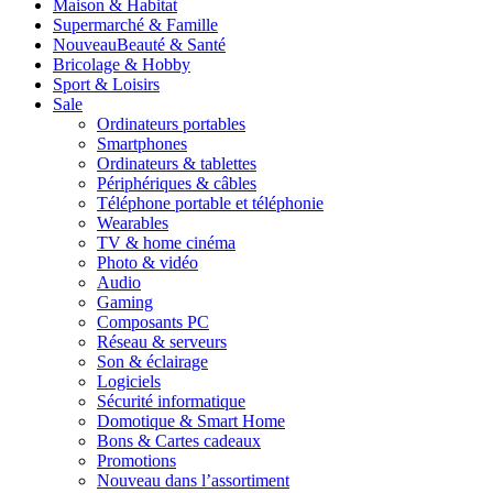
Maison & Habitat
Supermarché & Famille
Nouveau
Beauté & Santé
Bricolage & Hobby
Sport & Loisirs
Sale
Ordinateurs portables
Smartphones
Ordinateurs & tablettes
Périphériques & câbles
Téléphone portable et téléphonie
Wearables
TV & home cinéma
Photo & vidéo
Audio
Gaming
Composants PC
Réseau & serveurs
Son & éclairage
Logiciels
Sécurité informatique
Domotique & Smart Home
Bons & Cartes cadeaux
Promotions
Nouveau dans l’assortiment