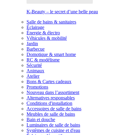
K-Beauty – le secret d’une belle peau
Salle de bains & sanitaires
Éclairage
Énergie & électro
Véhicules & mobilité
Jardin
Barbecue
Domotique & smart home
RC & modélisme
Sécurité
Animaux
Atelier
Bons & Cartes cadeaux
Promotions
Nouveau dans l’assortiment
Alternatives responsables
Conditions d'installation
Accessoires de salle de bains
Meubles de salle de bains
Bain et douche
Luminaires de salle de bains
Systèmes de cuisine et d'eau