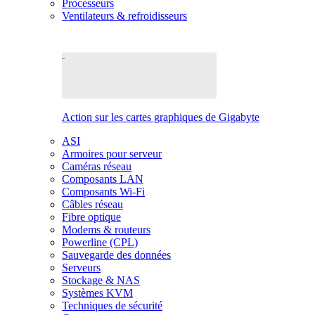
Processeurs
Ventilateurs & refroidisseurs
Action sur les cartes graphiques de Gigabyte
ASI
Armoires pour serveur
Caméras réseau
Composants LAN
Composants Wi-Fi
Câbles réseau
Fibre optique
Modems & routeurs
Powerline (CPL)
Sauvegarde des données
Serveurs
Stockage & NAS
Systèmes KVM
Techniques de sécurité