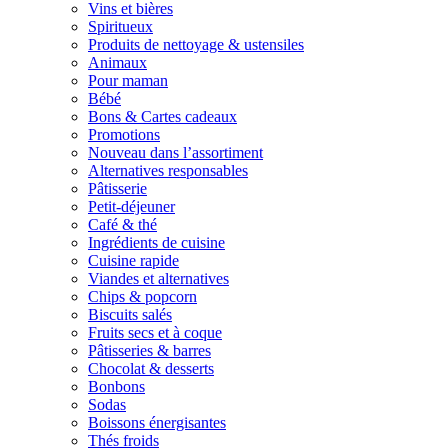
Vins et bières
Spiritueux
Produits de nettoyage & ustensiles
Animaux
Pour maman
Bébé
Bons & Cartes cadeaux
Promotions
Nouveau dans l’assortiment
Alternatives responsables
Pâtisserie
Petit-déjeuner
Café & thé
Ingrédients de cuisine
Cuisine rapide
Viandes et alternatives
Chips & popcorn
Biscuits salés
Fruits secs et à coque
Pâtisseries & barres
Chocolat & desserts
Bonbons
Sodas
Boissons énergisantes
Thés froids