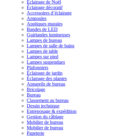
Éclairage de Noël
Éclairage décoratif
Accessoires d’éclairage
Ampoules
Appliques murales
Bandes de LED
Guirlandes lumineuses
Lampes de bureau
Lampes de salle de bains
Lampes de table
Lampes sur pied
Lampes suspendues
Plafonniers
Éclairage de jardin
Éclairage des plantes
Appareils de bureau
Bricolage
Bureau
Classement au bureau
Dessin technique
Entreposage & expédition
Gestion du câblage
Mobilier de bureau
Mobilier de bureau
Papeterie