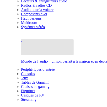
Lecteurs & enregistreurs audio
Radios & radios CD
Audio pour la voiture
Composants hi-fi
Haut-parleurs
Multiroom
Systèmes stéréo
Monde de l’audio – un son parfait à la maison et en dép
Périphériques d’entrée
Consoles
Jeux
Tables de Gaming
Chaises de gaming
Figurines
Casques de RV
Streaming