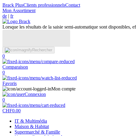
Brack Plus
Clients professionnels
Contact
Mon Assortiment
de
|
fr
Lorsque les résultats de la saisie semi-automatique sont disponibles, eff
Rechercher
0
Comparaison
0
Favoris
Mon compte
Connexion
0
CHF
0.00
IT & Multimédia
Maison & Habitat
Supermarché & Famille