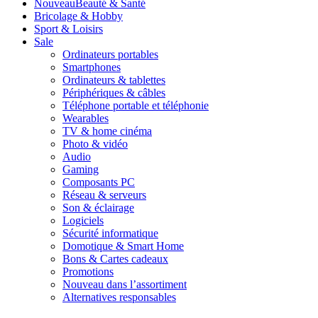
Nouveau
Beauté & Santé
Bricolage & Hobby
Sport & Loisirs
Sale
Ordinateurs portables
Smartphones
Ordinateurs & tablettes
Périphériques & câbles
Téléphone portable et téléphonie
Wearables
TV & home cinéma
Photo & vidéo
Audio
Gaming
Composants PC
Réseau & serveurs
Son & éclairage
Logiciels
Sécurité informatique
Domotique & Smart Home
Bons & Cartes cadeaux
Promotions
Nouveau dans l’assortiment
Alternatives responsables