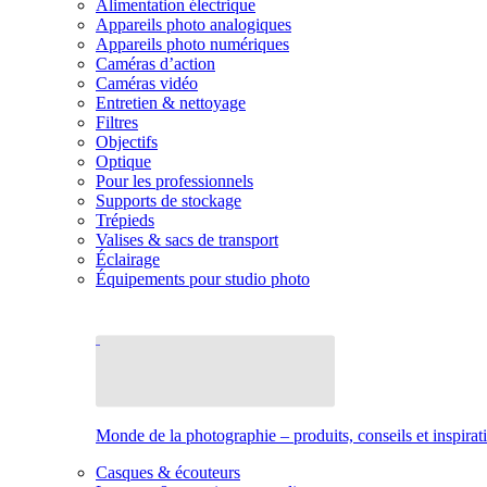
Alimentation électrique
Appareils photo analogiques
Appareils photo numériques
Caméras d’action
Caméras vidéo
Entretien & nettoyage
Filtres
Objectifs
Optique
Pour les professionnels
Supports de stockage
Trépieds
Valises & sacs de transport
Éclairage
Équipements pour studio photo
Monde de la photographie – produits, conseils et inspirat
Casques & écouteurs