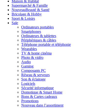
Maison & Habitat
Supermarché & Famille
Nouveau
Beauté & Santé
Bricolage & Hobby
Sport & Loisirs
Sale
Ordinateurs portables
Smartphones
Ordinateurs & tablettes
Périphériques & câbles
Téléphone portable et téléphonie
Wearables
TV & home cinéma
Photo & vidéo
Audio
Gaming
Composants PC
Réseau & serveurs
Son & éclairage
Logiciels
Sécurité informatique
Domotique & Smart Home
Bons & Cartes cadeaux
Promotions
Nouveau dans l’assortiment