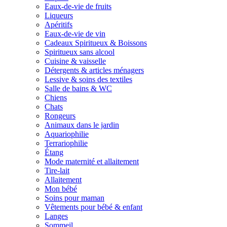
Eaux-de-vie de fruits
Liqueurs
Apéritifs
Eaux-de-vie de vin
Cadeaux Spiritueux & Boissons
Spiritueux sans alcool
Cuisine & vaisselle
Détergents & articles ménagers
Lessive & soins des textiles
Salle de bains & WC
Chiens
Chats
Rongeurs
Animaux dans le jardin
Aquariophilie
Terrariophilie
Étang
Mode maternité et allaitement
Tire-lait
Allaitement
Mon bébé
Soins pour maman
Vêtements pour bébé & enfant
Langes
Sommeil