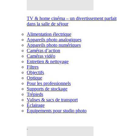
TV & home cinéma – un divertissement parfait
dans la salle de séjour
Alimentation électrique
Appareils photo analogiques
Appareils photo numériques
Caméras d’action
Caméras vidéo
Entretien & nettoyage
Filtres
Objectifs
Optique
Pour les professionnels
Supports de stockage
Trépieds
Valises & sacs de transport
Éclairage
Équipements pour studio photo