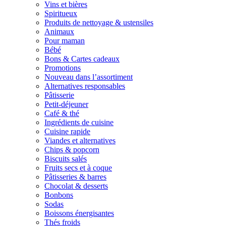
Vins et bières
Spiritueux
Produits de nettoyage & ustensiles
Animaux
Pour maman
Bébé
Bons & Cartes cadeaux
Promotions
Nouveau dans l’assortiment
Alternatives responsables
Pâtisserie
Petit-déjeuner
Café & thé
Ingrédients de cuisine
Cuisine rapide
Viandes et alternatives
Chips & popcorn
Biscuits salés
Fruits secs et à coque
Pâtisseries & barres
Chocolat & desserts
Bonbons
Sodas
Boissons énergisantes
Thés froids