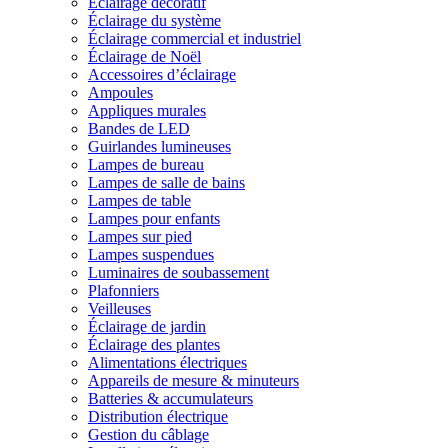
Éclairage décoratif
Éclairage du système
Éclairage commercial et industriel
Éclairage de Noël
Accessoires d’éclairage
Ampoules
Appliques murales
Bandes de LED
Guirlandes lumineuses
Lampes de bureau
Lampes de salle de bains
Lampes de table
Lampes pour enfants
Lampes sur pied
Lampes suspendues
Luminaires de soubassement
Plafonniers
Veilleuses
Éclairage de jardin
Éclairage des plantes
Alimentations électriques
Appareils de mesure & minuteurs
Batteries & accumulateurs
Distribution électrique
Gestion du câblage