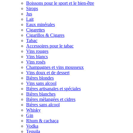
Boissons pour le sport et le bien-être
Sirops
Jus
Lait
Eaux minérales
Cigarettes
Cigarillos & Cigares
Tabac
Accessoires pour le tabac
Vins rouges
Vins blancs
Vins rosés
Champagnes et vins mousseux
Vins doux et de dessert
Bières blondes
Vins sans alcool
Bières artisanales et spéciales
Bières blanches
Bières mèlangées et cidres
Bières sans alcool
Whisky
Gin
Rhum & cachaça
Vodka
Tequila