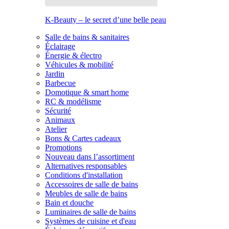
K-Beauty – le secret d’une belle peau
Salle de bains & sanitaires
Éclairage
Énergie & électro
Véhicules & mobilité
Jardin
Barbecue
Domotique & smart home
RC & modélisme
Sécurité
Animaux
Atelier
Bons & Cartes cadeaux
Promotions
Nouveau dans l’assortiment
Alternatives responsables
Conditions d'installation
Accessoires de salle de bains
Meubles de salle de bains
Bain et douche
Luminaires de salle de bains
Systèmes de cuisine et d'eau