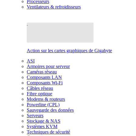
Processeurs
Ventilateurs & refroidisseurs
Action sur les cartes graphiques de Gigabyte
ASI
Armoires pour serveur
Caméras réseau
Composants LAN
Composants Wi-Fi
Câbles réseau
Fibre optique
Modems & routeurs
Powerline (CPL)
Sauvegarde des données
Serveurs
Stockage & NAS
Systèmes KVM
Techniques de sécurité