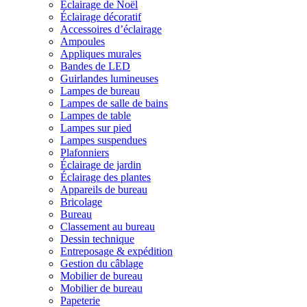
Éclairage de Noël
Éclairage décoratif
Accessoires d’éclairage
Ampoules
Appliques murales
Bandes de LED
Guirlandes lumineuses
Lampes de bureau
Lampes de salle de bains
Lampes de table
Lampes sur pied
Lampes suspendues
Plafonniers
Éclairage de jardin
Éclairage des plantes
Appareils de bureau
Bricolage
Bureau
Classement au bureau
Dessin technique
Entreposage & expédition
Gestion du câblage
Mobilier de bureau
Mobilier de bureau
Papeterie