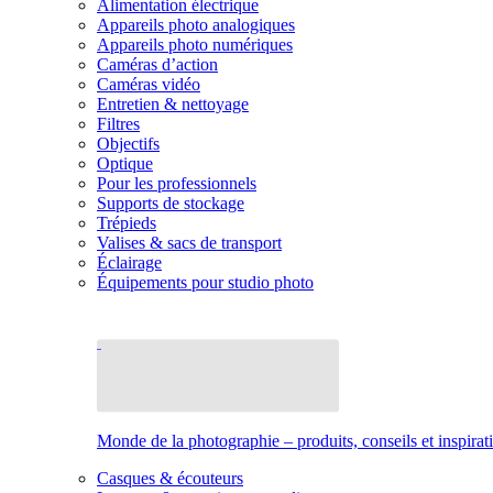
Alimentation électrique
Appareils photo analogiques
Appareils photo numériques
Caméras d’action
Caméras vidéo
Entretien & nettoyage
Filtres
Objectifs
Optique
Pour les professionnels
Supports de stockage
Trépieds
Valises & sacs de transport
Éclairage
Équipements pour studio photo
Monde de la photographie – produits, conseils et inspirat
Casques & écouteurs