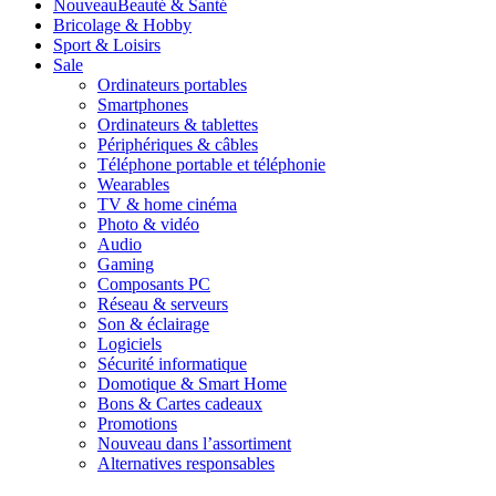
Nouveau
Beauté & Santé
Bricolage & Hobby
Sport & Loisirs
Sale
Ordinateurs portables
Smartphones
Ordinateurs & tablettes
Périphériques & câbles
Téléphone portable et téléphonie
Wearables
TV & home cinéma
Photo & vidéo
Audio
Gaming
Composants PC
Réseau & serveurs
Son & éclairage
Logiciels
Sécurité informatique
Domotique & Smart Home
Bons & Cartes cadeaux
Promotions
Nouveau dans l’assortiment
Alternatives responsables