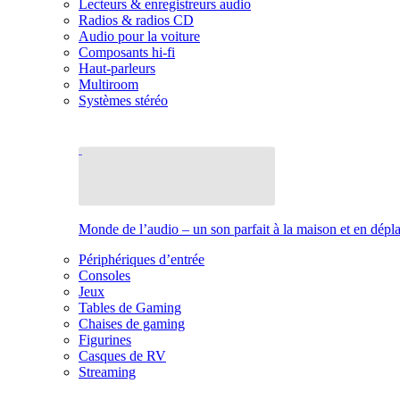
Lecteurs & enregistreurs audio
Radios & radios CD
Audio pour la voiture
Composants hi-fi
Haut-parleurs
Multiroom
Systèmes stéréo
Monde de l’audio – un son parfait à la maison et en dép
Périphériques d’entrée
Consoles
Jeux
Tables de Gaming
Chaises de gaming
Figurines
Casques de RV
Streaming