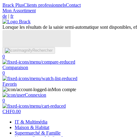
Brack Plus
Clients professionnels
Contact
Mon Assortiment
de
|
fr
Lorsque les résultats de la saisie semi-automatique sont disponibles, eff
Rechercher
0
Comparaison
0
Favoris
Mon compte
Connexion
0
CHF
0.00
IT & Multimédia
Maison & Habitat
Supermarché & Famille