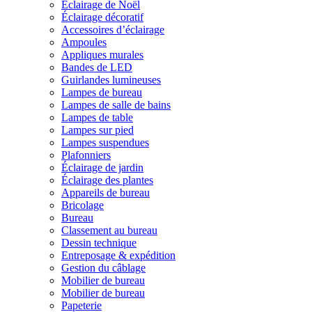
Éclairage de Noël
Éclairage décoratif
Accessoires d’éclairage
Ampoules
Appliques murales
Bandes de LED
Guirlandes lumineuses
Lampes de bureau
Lampes de salle de bains
Lampes de table
Lampes sur pied
Lampes suspendues
Plafonniers
Éclairage de jardin
Éclairage des plantes
Appareils de bureau
Bricolage
Bureau
Classement au bureau
Dessin technique
Entreposage & expédition
Gestion du câblage
Mobilier de bureau
Mobilier de bureau
Papeterie