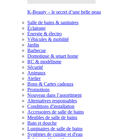
K-Beauty – le secret d’une belle peau
Salle de bains & sanitaires
Éclairage
Énergie & électro
Véhicules & mobilité
Jardin
Barbecue
Domotique & smart home
RC & modélisme
Sécurité
Animaux
Atelier
Bons & Cartes cadeaux
Promotions
Nouveau dans l’assortiment
Alternatives responsables
Conditions d'installation
Accessoires de salle de bains
Meubles de salle de bains
Bain et douche
Luminaires de salle de bains
Systèmes de cuisine et d'eau