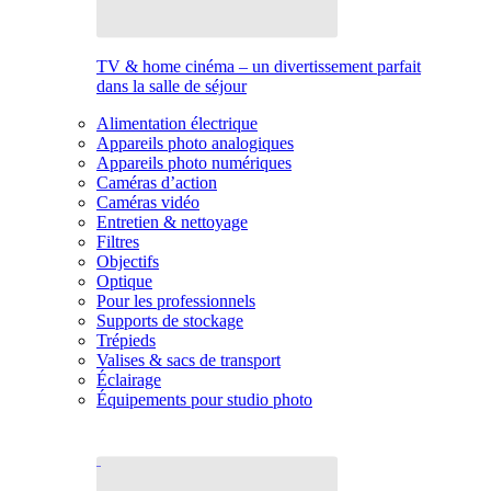
TV & home cinéma – un divertissement parfait
dans la salle de séjour
Alimentation électrique
Appareils photo analogiques
Appareils photo numériques
Caméras d’action
Caméras vidéo
Entretien & nettoyage
Filtres
Objectifs
Optique
Pour les professionnels
Supports de stockage
Trépieds
Valises & sacs de transport
Éclairage
Équipements pour studio photo