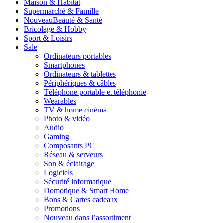
Maison & Habitat
Supermarché & Famille
Nouveau
Beauté & Santé
Bricolage & Hobby
Sport & Loisirs
Sale
Ordinateurs portables
Smartphones
Ordinateurs & tablettes
Périphériques & câbles
Téléphone portable et téléphonie
Wearables
TV & home cinéma
Photo & vidéo
Audio
Gaming
Composants PC
Réseau & serveurs
Son & éclairage
Logiciels
Sécurité informatique
Domotique & Smart Home
Bons & Cartes cadeaux
Promotions
Nouveau dans l’assortiment