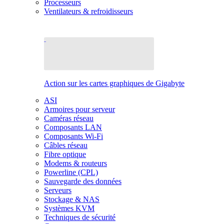
Processeurs
Ventilateurs & refroidisseurs
Action sur les cartes graphiques de Gigabyte
ASI
Armoires pour serveur
Caméras réseau
Composants LAN
Composants Wi-Fi
Câbles réseau
Fibre optique
Modems & routeurs
Powerline (CPL)
Sauvegarde des données
Serveurs
Stockage & NAS
Systèmes KVM
Techniques de sécurité