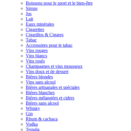
Boissons pour le sport et le bien-être
Sirops
Jus
Lait
Eaux minérales
Cigarettes
Cigarillos & Cigares
Tabac
Accessoires pour le tabac
Vins rouges
Vins blancs
Vins rosés
Champagnes et vins mousseux
Vins doux et de dessert
Bières blondes
Vins sans alcool
Bières artisanales et spéciales
Bières blanches
Bières mèlangées et cidres
Bières sans alcool
Whisky
Gin
Rhum & cachaça
Vodka
Tequila