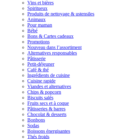
Vins et bières
Spiritueux
Produits de nettoyage & ustensiles
Animaux
Pour maman
Bébé
Bons & Cartes cadeaux
Promotions
Nouveau dans l’assortiment
Alternatives responsables
Pâtisserie
Petit-déjeuner
Café & thé
Ingrédients de cuisine
Cuisine rapide
Viandes et alternatives
Chips & popcorn
Biscuits salés
Fruits secs et à coque
Pâtisseries & barres
Chocolat & desserts
Bonbons
Sodas
Boissons énergisantes
Thés froids