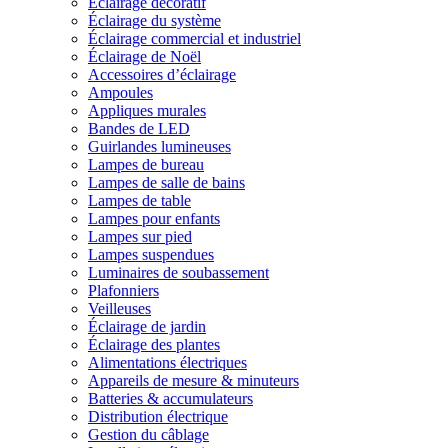
Éclairage décoratif
Éclairage du système
Éclairage commercial et industriel
Éclairage de Noël
Accessoires d’éclairage
Ampoules
Appliques murales
Bandes de LED
Guirlandes lumineuses
Lampes de bureau
Lampes de salle de bains
Lampes de table
Lampes pour enfants
Lampes sur pied
Lampes suspendues
Luminaires de soubassement
Plafonniers
Veilleuses
Éclairage de jardin
Éclairage des plantes
Alimentations électriques
Appareils de mesure & minuteurs
Batteries & accumulateurs
Distribution électrique
Gestion du câblage