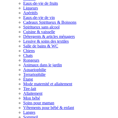
Eaux-de-vie de fruits
Liqueurs
Apéritifs
Eaux-de-vie de vin
Cadeaux Spiritueux & Boissons
Spiritueux sans alcool
Cuisine & vaisselle
Détergents & articles ménagers
Lessive & soins des textiles
Salle de bains & WC
Chiens
Chats
Rongeurs
Animaux dans le jardin
Aquariophilie
Terrariophilie
Étang
Mode maternité et allaitement
Tire-lait
Allaitement
Mon bébé
Soins pour maman
Vêtements pour bébé & enfant
Langes
Sommeil