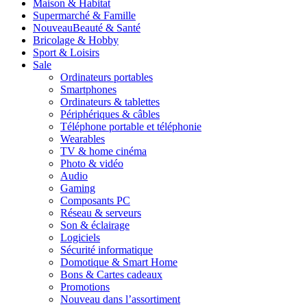
Maison & Habitat
Supermarché & Famille
Nouveau
Beauté & Santé
Bricolage & Hobby
Sport & Loisirs
Sale
Ordinateurs portables
Smartphones
Ordinateurs & tablettes
Périphériques & câbles
Téléphone portable et téléphonie
Wearables
TV & home cinéma
Photo & vidéo
Audio
Gaming
Composants PC
Réseau & serveurs
Son & éclairage
Logiciels
Sécurité informatique
Domotique & Smart Home
Bons & Cartes cadeaux
Promotions
Nouveau dans l’assortiment