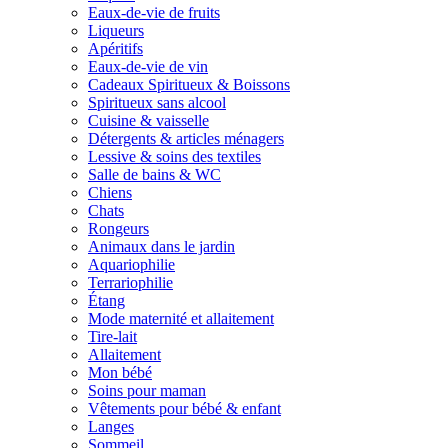
Eaux-de-vie de fruits
Liqueurs
Apéritifs
Eaux-de-vie de vin
Cadeaux Spiritueux & Boissons
Spiritueux sans alcool
Cuisine & vaisselle
Détergents & articles ménagers
Lessive & soins des textiles
Salle de bains & WC
Chiens
Chats
Rongeurs
Animaux dans le jardin
Aquariophilie
Terrariophilie
Étang
Mode maternité et allaitement
Tire-lait
Allaitement
Mon bébé
Soins pour maman
Vêtements pour bébé & enfant
Langes
Sommeil