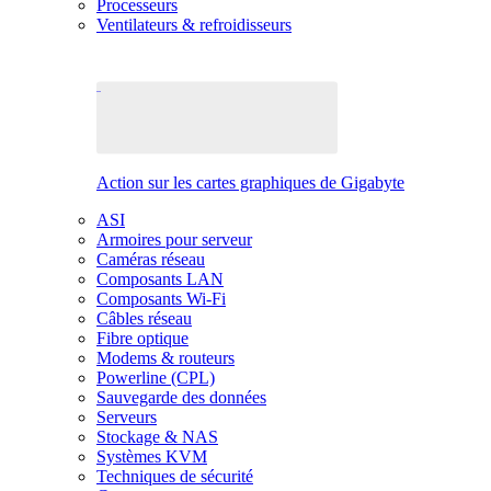
Processeurs
Ventilateurs & refroidisseurs
Action sur les cartes graphiques de Gigabyte
ASI
Armoires pour serveur
Caméras réseau
Composants LAN
Composants Wi-Fi
Câbles réseau
Fibre optique
Modems & routeurs
Powerline (CPL)
Sauvegarde des données
Serveurs
Stockage & NAS
Systèmes KVM
Techniques de sécurité