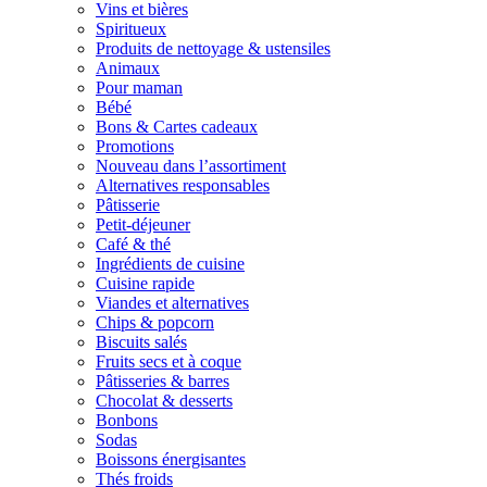
Vins et bières
Spiritueux
Produits de nettoyage & ustensiles
Animaux
Pour maman
Bébé
Bons & Cartes cadeaux
Promotions
Nouveau dans l’assortiment
Alternatives responsables
Pâtisserie
Petit-déjeuner
Café & thé
Ingrédients de cuisine
Cuisine rapide
Viandes et alternatives
Chips & popcorn
Biscuits salés
Fruits secs et à coque
Pâtisseries & barres
Chocolat & desserts
Bonbons
Sodas
Boissons énergisantes
Thés froids