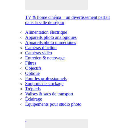
TV & home cinéma – un divertissement parfait
dans la salle de séjour
Alimentation électrique
Appareils photo analogiques
Appareils photo numériques
Caméras d’action
Caméras vidéo
Entretien & nettoyage
Filtres
Objectifs
Optique
Pour les professionnels
Supports de stockage
Trépieds
Valises & sacs de transport
Éclairage
Équipements pour studio photo