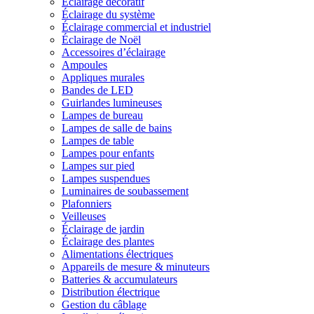
Éclairage décoratif
Éclairage du système
Éclairage commercial et industriel
Éclairage de Noël
Accessoires d’éclairage
Ampoules
Appliques murales
Bandes de LED
Guirlandes lumineuses
Lampes de bureau
Lampes de salle de bains
Lampes de table
Lampes pour enfants
Lampes sur pied
Lampes suspendues
Luminaires de soubassement
Plafonniers
Veilleuses
Éclairage de jardin
Éclairage des plantes
Alimentations électriques
Appareils de mesure & minuteurs
Batteries & accumulateurs
Distribution électrique
Gestion du câblage