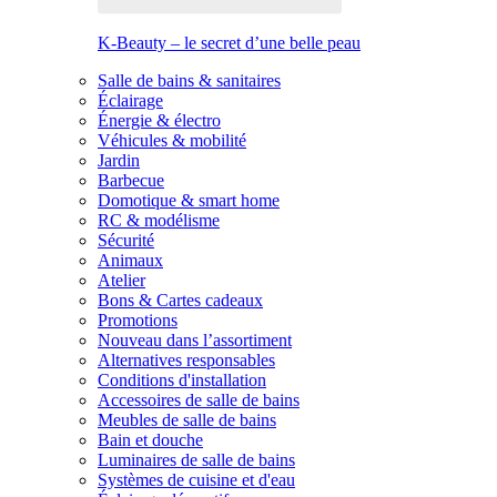
K-Beauty – le secret d’une belle peau
Salle de bains & sanitaires
Éclairage
Énergie & électro
Véhicules & mobilité
Jardin
Barbecue
Domotique & smart home
RC & modélisme
Sécurité
Animaux
Atelier
Bons & Cartes cadeaux
Promotions
Nouveau dans l’assortiment
Alternatives responsables
Conditions d'installation
Accessoires de salle de bains
Meubles de salle de bains
Bain et douche
Luminaires de salle de bains
Systèmes de cuisine et d'eau