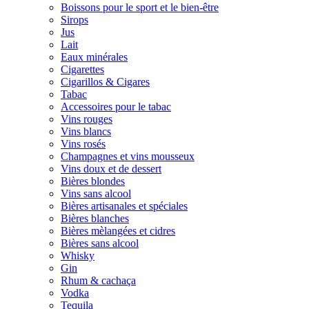
Boissons pour le sport et le bien-être
Sirops
Jus
Lait
Eaux minérales
Cigarettes
Cigarillos & Cigares
Tabac
Accessoires pour le tabac
Vins rouges
Vins blancs
Vins rosés
Champagnes et vins mousseux
Vins doux et de dessert
Bières blondes
Vins sans alcool
Bières artisanales et spéciales
Bières blanches
Bières mèlangées et cidres
Bières sans alcool
Whisky
Gin
Rhum & cachaça
Vodka
Tequila