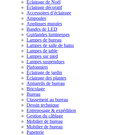
Éclairage de Noël
Éclairage décoratif
Accessoires d’éclairage
Ampoules
Appliques murales
Bandes de LED
Guirlandes lumineuses
Lampes de bureau
Lampes de salle de bains
Lampes de table
Lampes sur pied
Lampes suspendues
Plafonniers
Éclairage de jardin
Éclairage des plantes
Appareils de bureau
Bricolage
Bureau
Classement au bureau
Dessin technique
Entreposage & expédition
Gestion du câblage
Mobilier de bureau
Mobilier de bureau
Papeterie