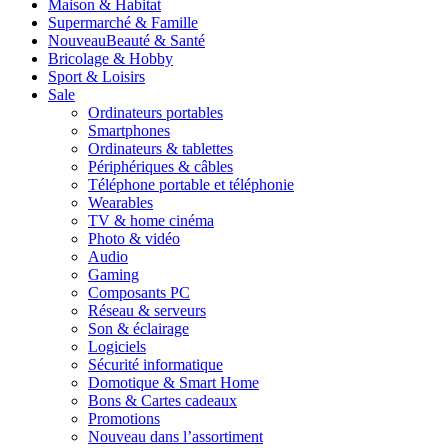
Maison & Habitat
Supermarché & Famille
Nouveau
Beauté & Santé
Bricolage & Hobby
Sport & Loisirs
Sale
Ordinateurs portables
Smartphones
Ordinateurs & tablettes
Périphériques & câbles
Téléphone portable et téléphonie
Wearables
TV & home cinéma
Photo & vidéo
Audio
Gaming
Composants PC
Réseau & serveurs
Son & éclairage
Logiciels
Sécurité informatique
Domotique & Smart Home
Bons & Cartes cadeaux
Promotions
Nouveau dans l’assortiment