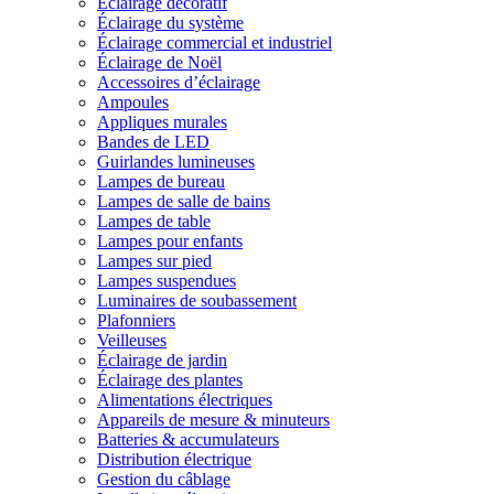
Éclairage décoratif
Éclairage du système
Éclairage commercial et industriel
Éclairage de Noël
Accessoires d’éclairage
Ampoules
Appliques murales
Bandes de LED
Guirlandes lumineuses
Lampes de bureau
Lampes de salle de bains
Lampes de table
Lampes pour enfants
Lampes sur pied
Lampes suspendues
Luminaires de soubassement
Plafonniers
Veilleuses
Éclairage de jardin
Éclairage des plantes
Alimentations électriques
Appareils de mesure & minuteurs
Batteries & accumulateurs
Distribution électrique
Gestion du câblage