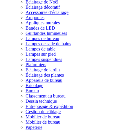
Éclairage de Noël
Éclairage décoratif
Accessoires d’éclairage
Ampoules
Appliques murales
Bandes de LED
Guirlandes lumineuses
Lampes de bureau
Lampes de salle de bains
Lampes de table
Lampes sur pied
Lampes suspendues
Plafonniers
Éclairage de jardin
Éclairage des plantes
Appareils de bureau
Bricolage
Bureau
Classement au bureau
Dessin technique
Entreposage & expédition
Gestion du câblage
Mobilier de bureau
Mobilier de bureau
Papeterie