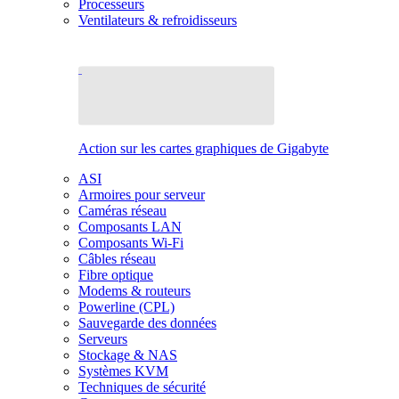
Processeurs
Ventilateurs & refroidisseurs
Action sur les cartes graphiques de Gigabyte
ASI
Armoires pour serveur
Caméras réseau
Composants LAN
Composants Wi-Fi
Câbles réseau
Fibre optique
Modems & routeurs
Powerline (CPL)
Sauvegarde des données
Serveurs
Stockage & NAS
Systèmes KVM
Techniques de sécurité