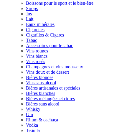
Boissons pour le sport et le bien-être
Sirops
Jus
Lait
Eaux minérales
Cigarettes
Cigarillos & Cigares
Tabac
Accessoires pour le tabac
Vins rouges
Vins blancs
Vins rosés
Champagnes et vins mousseux
Vins doux et de dessert
Bières blondes
Vins sans alcool
Bières artisanales et spéciales
Bières blanches
Bières mèlangées et cidres
Bières sans alcool
Whisky
Gin
Rhum & cachaça
Vodka
Tequila