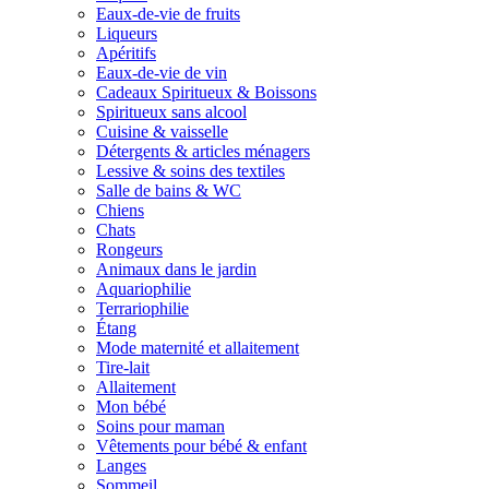
Eaux-de-vie de fruits
Liqueurs
Apéritifs
Eaux-de-vie de vin
Cadeaux Spiritueux & Boissons
Spiritueux sans alcool
Cuisine & vaisselle
Détergents & articles ménagers
Lessive & soins des textiles
Salle de bains & WC
Chiens
Chats
Rongeurs
Animaux dans le jardin
Aquariophilie
Terrariophilie
Étang
Mode maternité et allaitement
Tire-lait
Allaitement
Mon bébé
Soins pour maman
Vêtements pour bébé & enfant
Langes
Sommeil