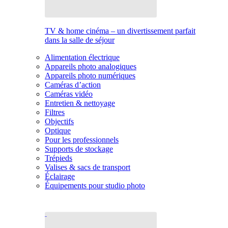
TV & home cinéma – un divertissement parfait
dans la salle de séjour
Alimentation électrique
Appareils photo analogiques
Appareils photo numériques
Caméras d’action
Caméras vidéo
Entretien & nettoyage
Filtres
Objectifs
Optique
Pour les professionnels
Supports de stockage
Trépieds
Valises & sacs de transport
Éclairage
Équipements pour studio photo