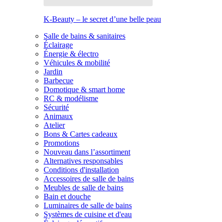
K-Beauty – le secret d’une belle peau
Salle de bains & sanitaires
Éclairage
Énergie & électro
Véhicules & mobilité
Jardin
Barbecue
Domotique & smart home
RC & modélisme
Sécurité
Animaux
Atelier
Bons & Cartes cadeaux
Promotions
Nouveau dans l’assortiment
Alternatives responsables
Conditions d'installation
Accessoires de salle de bains
Meubles de salle de bains
Bain et douche
Luminaires de salle de bains
Systèmes de cuisine et d'eau