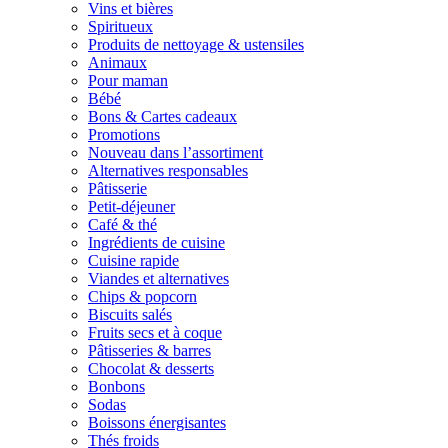
Vins et bières
Spiritueux
Produits de nettoyage & ustensiles
Animaux
Pour maman
Bébé
Bons & Cartes cadeaux
Promotions
Nouveau dans l’assortiment
Alternatives responsables
Pâtisserie
Petit-déjeuner
Café & thé
Ingrédients de cuisine
Cuisine rapide
Viandes et alternatives
Chips & popcorn
Biscuits salés
Fruits secs et à coque
Pâtisseries & barres
Chocolat & desserts
Bonbons
Sodas
Boissons énergisantes
Thés froids