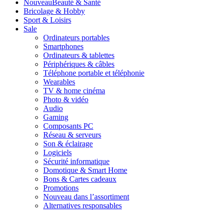
Nouveau
Beauté & Santé
Bricolage & Hobby
Sport & Loisirs
Sale
Ordinateurs portables
Smartphones
Ordinateurs & tablettes
Périphériques & câbles
Téléphone portable et téléphonie
Wearables
TV & home cinéma
Photo & vidéo
Audio
Gaming
Composants PC
Réseau & serveurs
Son & éclairage
Logiciels
Sécurité informatique
Domotique & Smart Home
Bons & Cartes cadeaux
Promotions
Nouveau dans l’assortiment
Alternatives responsables