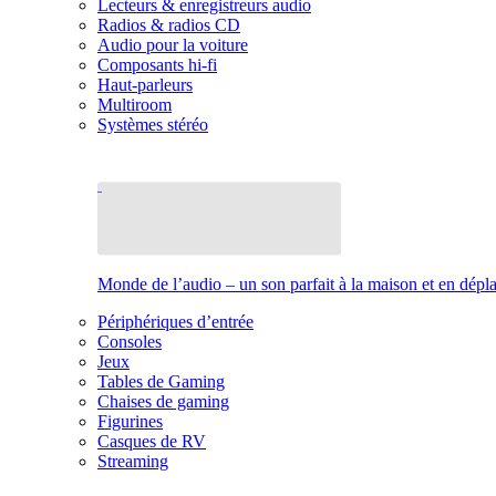
Lecteurs & enregistreurs audio
Radios & radios CD
Audio pour la voiture
Composants hi-fi
Haut-parleurs
Multiroom
Systèmes stéréo
Monde de l’audio – un son parfait à la maison et en dép
Périphériques d’entrée
Consoles
Jeux
Tables de Gaming
Chaises de gaming
Figurines
Casques de RV
Streaming