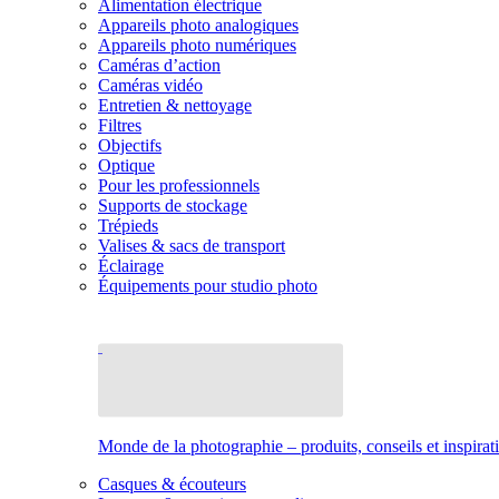
Alimentation électrique
Appareils photo analogiques
Appareils photo numériques
Caméras d’action
Caméras vidéo
Entretien & nettoyage
Filtres
Objectifs
Optique
Pour les professionnels
Supports de stockage
Trépieds
Valises & sacs de transport
Éclairage
Équipements pour studio photo
Monde de la photographie – produits, conseils et inspirat
Casques & écouteurs