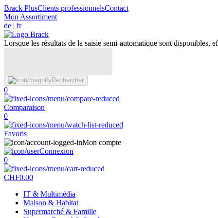
Brack Plus
Clients professionnels
Contact
Mon Assortiment
de
|
fr
Lorsque les résultats de la saisie semi-automatique sont disponibles, eff
Rechercher
0
Comparaison
0
Favoris
Mon compte
Connexion
0
CHF
0.00
IT & Multimédia
Maison & Habitat
Supermarché & Famille