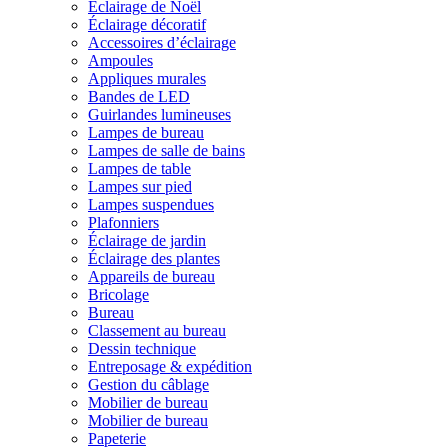
Éclairage de Noël
Éclairage décoratif
Accessoires d’éclairage
Ampoules
Appliques murales
Bandes de LED
Guirlandes lumineuses
Lampes de bureau
Lampes de salle de bains
Lampes de table
Lampes sur pied
Lampes suspendues
Plafonniers
Éclairage de jardin
Éclairage des plantes
Appareils de bureau
Bricolage
Bureau
Classement au bureau
Dessin technique
Entreposage & expédition
Gestion du câblage
Mobilier de bureau
Mobilier de bureau
Papeterie