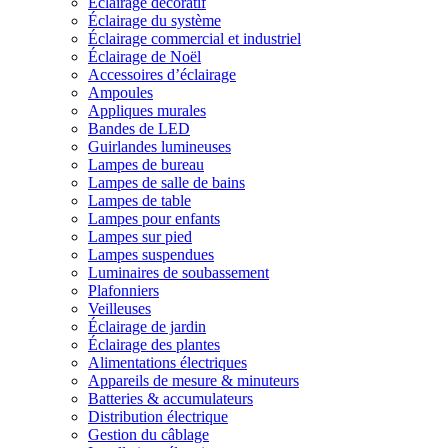
Éclairage décoratif
Éclairage du système
Éclairage commercial et industriel
Éclairage de Noël
Accessoires d’éclairage
Ampoules
Appliques murales
Bandes de LED
Guirlandes lumineuses
Lampes de bureau
Lampes de salle de bains
Lampes de table
Lampes pour enfants
Lampes sur pied
Lampes suspendues
Luminaires de soubassement
Plafonniers
Veilleuses
Éclairage de jardin
Éclairage des plantes
Alimentations électriques
Appareils de mesure & minuteurs
Batteries & accumulateurs
Distribution électrique
Gestion du câblage