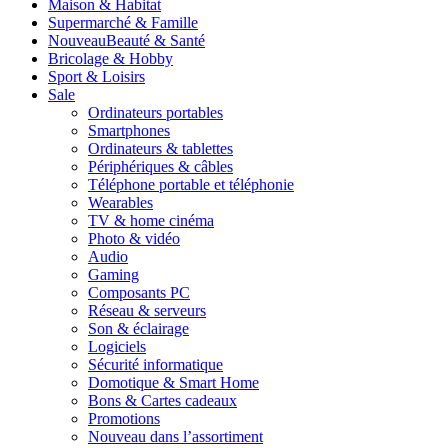
Maison & Habitat
Supermarché & Famille
Nouveau
Beauté & Santé
Bricolage & Hobby
Sport & Loisirs
Sale
Ordinateurs portables
Smartphones
Ordinateurs & tablettes
Périphériques & câbles
Téléphone portable et téléphonie
Wearables
TV & home cinéma
Photo & vidéo
Audio
Gaming
Composants PC
Réseau & serveurs
Son & éclairage
Logiciels
Sécurité informatique
Domotique & Smart Home
Bons & Cartes cadeaux
Promotions
Nouveau dans l’assortiment