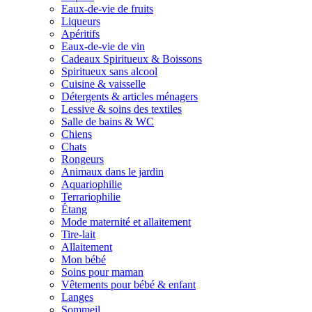
Eaux-de-vie de fruits
Liqueurs
Apéritifs
Eaux-de-vie de vin
Cadeaux Spiritueux & Boissons
Spiritueux sans alcool
Cuisine & vaisselle
Détergents & articles ménagers
Lessive & soins des textiles
Salle de bains & WC
Chiens
Chats
Rongeurs
Animaux dans le jardin
Aquariophilie
Terrariophilie
Étang
Mode maternité et allaitement
Tire-lait
Allaitement
Mon bébé
Soins pour maman
Vêtements pour bébé & enfant
Langes
Sommeil