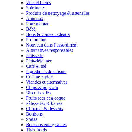
Vins et bières
Spiritueux
Produits de nettoyage & ustensiles
Animaux
Pour maman
Bébé
Bons & Cartes cadeaux
Promotions
Nouveau dans l’assortiment
Alternatives responsables
Pâtisserie
Petit-déjeuner
Café & thé
Ingrédients de cuisine
Cuisine rapide
Viandes et alternatives
Chips & popcorn
Biscuits salés
Fruits secs et à coque
Pâtisseries & barres
Chocolat & desserts
Bonbons
Sodas
Boissons énergisantes
Thés froids