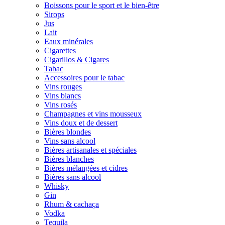
Boissons pour le sport et le bien-être
Sirops
Jus
Lait
Eaux minérales
Cigarettes
Cigarillos & Cigares
Tabac
Accessoires pour le tabac
Vins rouges
Vins blancs
Vins rosés
Champagnes et vins mousseux
Vins doux et de dessert
Bières blondes
Vins sans alcool
Bières artisanales et spéciales
Bières blanches
Bières mèlangées et cidres
Bières sans alcool
Whisky
Gin
Rhum & cachaça
Vodka
Tequila