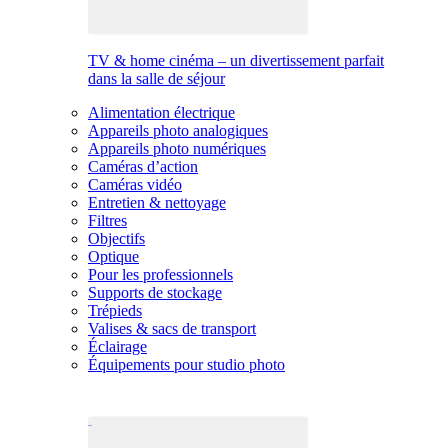
TV & home cinéma – un divertissement parfait
dans la salle de séjour
Alimentation électrique
Appareils photo analogiques
Appareils photo numériques
Caméras d’action
Caméras vidéo
Entretien & nettoyage
Filtres
Objectifs
Optique
Pour les professionnels
Supports de stockage
Trépieds
Valises & sacs de transport
Éclairage
Équipements pour studio photo