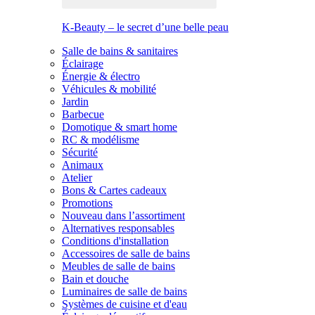
K-Beauty – le secret d’une belle peau
Salle de bains & sanitaires
Éclairage
Énergie & électro
Véhicules & mobilité
Jardin
Barbecue
Domotique & smart home
RC & modélisme
Sécurité
Animaux
Atelier
Bons & Cartes cadeaux
Promotions
Nouveau dans l’assortiment
Alternatives responsables
Conditions d'installation
Accessoires de salle de bains
Meubles de salle de bains
Bain et douche
Luminaires de salle de bains
Systèmes de cuisine et d'eau