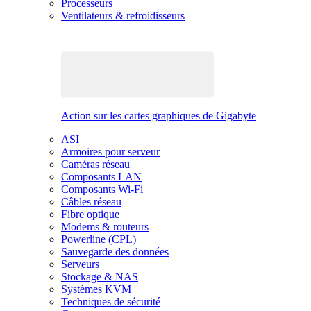
Processeurs
Ventilateurs & refroidisseurs
Action sur les cartes graphiques de Gigabyte
ASI
Armoires pour serveur
Caméras réseau
Composants LAN
Composants Wi-Fi
Câbles réseau
Fibre optique
Modems & routeurs
Powerline (CPL)
Sauvegarde des données
Serveurs
Stockage & NAS
Systèmes KVM
Techniques de sécurité