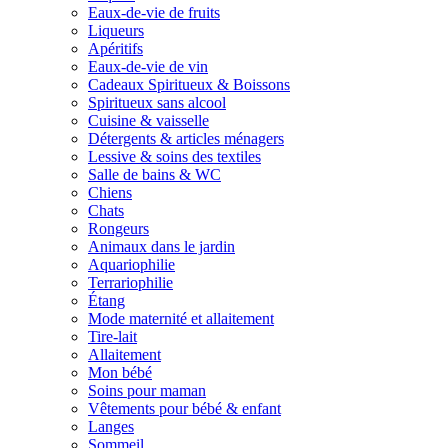
Eaux-de-vie de fruits
Liqueurs
Apéritifs
Eaux-de-vie de vin
Cadeaux Spiritueux & Boissons
Spiritueux sans alcool
Cuisine & vaisselle
Détergents & articles ménagers
Lessive & soins des textiles
Salle de bains & WC
Chiens
Chats
Rongeurs
Animaux dans le jardin
Aquariophilie
Terrariophilie
Étang
Mode maternité et allaitement
Tire-lait
Allaitement
Mon bébé
Soins pour maman
Vêtements pour bébé & enfant
Langes
Sommeil