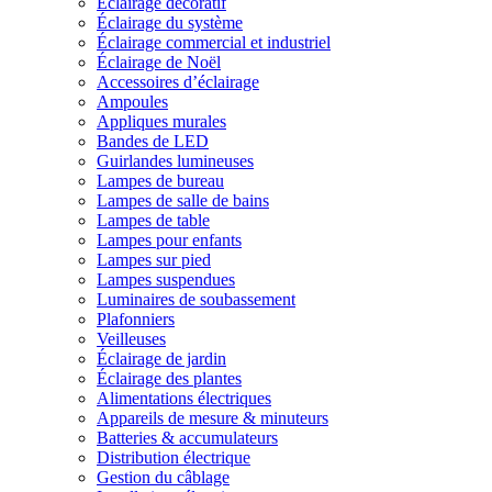
Éclairage décoratif
Éclairage du système
Éclairage commercial et industriel
Éclairage de Noël
Accessoires d’éclairage
Ampoules
Appliques murales
Bandes de LED
Guirlandes lumineuses
Lampes de bureau
Lampes de salle de bains
Lampes de table
Lampes pour enfants
Lampes sur pied
Lampes suspendues
Luminaires de soubassement
Plafonniers
Veilleuses
Éclairage de jardin
Éclairage des plantes
Alimentations électriques
Appareils de mesure & minuteurs
Batteries & accumulateurs
Distribution électrique
Gestion du câblage