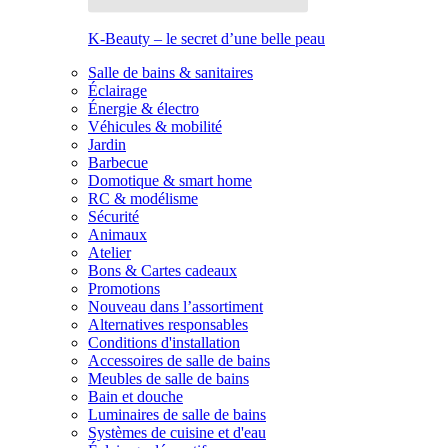
K-Beauty – le secret d’une belle peau
Salle de bains & sanitaires
Éclairage
Énergie & électro
Véhicules & mobilité
Jardin
Barbecue
Domotique & smart home
RC & modélisme
Sécurité
Animaux
Atelier
Bons & Cartes cadeaux
Promotions
Nouveau dans l’assortiment
Alternatives responsables
Conditions d'installation
Accessoires de salle de bains
Meubles de salle de bains
Bain et douche
Luminaires de salle de bains
Systèmes de cuisine et d'eau