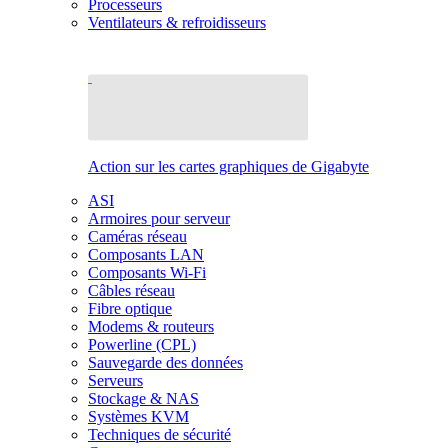
Processeurs
Ventilateurs & refroidisseurs
Action sur les cartes graphiques de Gigabyte
ASI
Armoires pour serveur
Caméras réseau
Composants LAN
Composants Wi-Fi
Câbles réseau
Fibre optique
Modems & routeurs
Powerline (CPL)
Sauvegarde des données
Serveurs
Stockage & NAS
Systèmes KVM
Techniques de sécurité