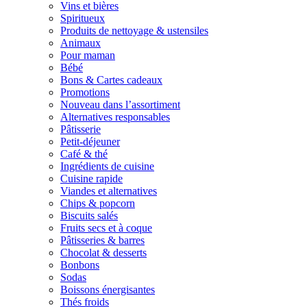
Vins et bières
Spiritueux
Produits de nettoyage & ustensiles
Animaux
Pour maman
Bébé
Bons & Cartes cadeaux
Promotions
Nouveau dans l’assortiment
Alternatives responsables
Pâtisserie
Petit-déjeuner
Café & thé
Ingrédients de cuisine
Cuisine rapide
Viandes et alternatives
Chips & popcorn
Biscuits salés
Fruits secs et à coque
Pâtisseries & barres
Chocolat & desserts
Bonbons
Sodas
Boissons énergisantes
Thés froids