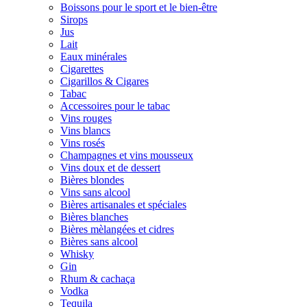
Boissons pour le sport et le bien-être
Sirops
Jus
Lait
Eaux minérales
Cigarettes
Cigarillos & Cigares
Tabac
Accessoires pour le tabac
Vins rouges
Vins blancs
Vins rosés
Champagnes et vins mousseux
Vins doux et de dessert
Bières blondes
Vins sans alcool
Bières artisanales et spéciales
Bières blanches
Bières mèlangées et cidres
Bières sans alcool
Whisky
Gin
Rhum & cachaça
Vodka
Tequila