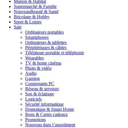
Maison & Habitat
Supermarché & Famille
Nouveau
Beauté & Santé
Bricolage & Hobby
Sport & Loisirs
Sale
Ordinateurs portables
Smartphones
Ordinateurs & tablettes
Périphériques & câbles
Téléphone portable et téléphonie
Wearables
TV & home cinéma
Photo & vidéo
Audio
Gaming
Composants PC
Réseau & serveurs
Son & éclairage
Logiciels
Sécurité informatique
Domotique & Smart Home
Bons & Cartes cadeaux
Promotions
Nouveau dans l’assortiment