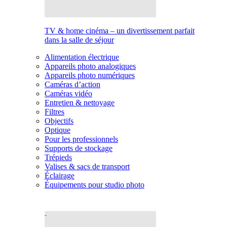
TV & home cinéma – un divertissement parfait
dans la salle de séjour
Alimentation électrique
Appareils photo analogiques
Appareils photo numériques
Caméras d’action
Caméras vidéo
Entretien & nettoyage
Filtres
Objectifs
Optique
Pour les professionnels
Supports de stockage
Trépieds
Valises & sacs de transport
Éclairage
Équipements pour studio photo