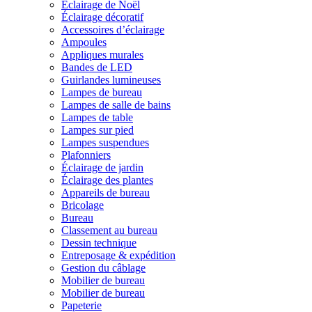
Éclairage de Noël
Éclairage décoratif
Accessoires d’éclairage
Ampoules
Appliques murales
Bandes de LED
Guirlandes lumineuses
Lampes de bureau
Lampes de salle de bains
Lampes de table
Lampes sur pied
Lampes suspendues
Plafonniers
Éclairage de jardin
Éclairage des plantes
Appareils de bureau
Bricolage
Bureau
Classement au bureau
Dessin technique
Entreposage & expédition
Gestion du câblage
Mobilier de bureau
Mobilier de bureau
Papeterie