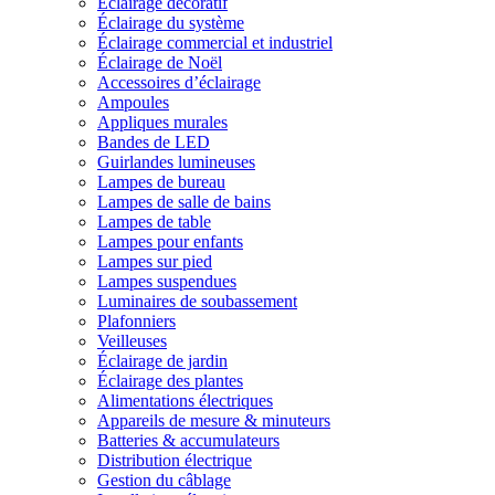
Éclairage décoratif
Éclairage du système
Éclairage commercial et industriel
Éclairage de Noël
Accessoires d’éclairage
Ampoules
Appliques murales
Bandes de LED
Guirlandes lumineuses
Lampes de bureau
Lampes de salle de bains
Lampes de table
Lampes pour enfants
Lampes sur pied
Lampes suspendues
Luminaires de soubassement
Plafonniers
Veilleuses
Éclairage de jardin
Éclairage des plantes
Alimentations électriques
Appareils de mesure & minuteurs
Batteries & accumulateurs
Distribution électrique
Gestion du câblage