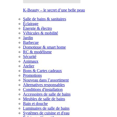
K-Beauty – le secret d’une belle peau
Salle de bains & sanitaires
Éclairage
Énergie & électro
Véhicules & mobilité
Jardin
Barbecue
Domotique & smart home
RC & modélisme
Sécurité
Animaux
Atelier
Bons & Cartes cadeaux
Promotions
Nouveau dans l’assortiment
Alternatives responsables
Conditions d'installation
Accessoires de salle de bains
Meubles de salle de bains
Bain et douche
Luminaires de salle de bains
Systèmes de cuisine et d'eau