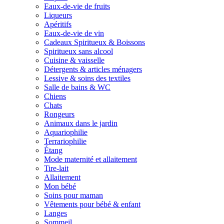
Eaux-de-vie de fruits
Liqueurs
Apéritifs
Eaux-de-vie de vin
Cadeaux Spiritueux & Boissons
Spiritueux sans alcool
Cuisine & vaisselle
Détergents & articles ménagers
Lessive & soins des textiles
Salle de bains & WC
Chiens
Chats
Rongeurs
Animaux dans le jardin
Aquariophilie
Terrariophilie
Étang
Mode maternité et allaitement
Tire-lait
Allaitement
Mon bébé
Soins pour maman
Vêtements pour bébé & enfant
Langes
Sommeil