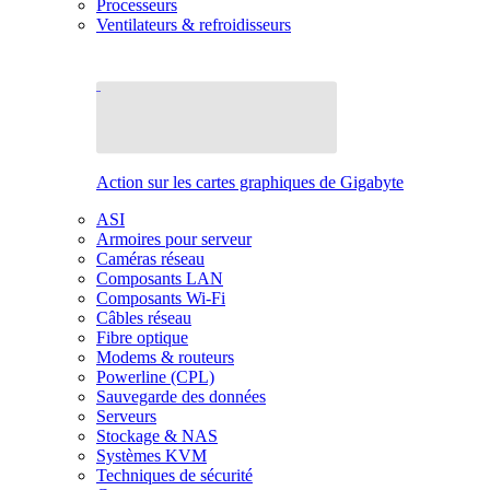
Processeurs
Ventilateurs & refroidisseurs
Action sur les cartes graphiques de Gigabyte
ASI
Armoires pour serveur
Caméras réseau
Composants LAN
Composants Wi-Fi
Câbles réseau
Fibre optique
Modems & routeurs
Powerline (CPL)
Sauvegarde des données
Serveurs
Stockage & NAS
Systèmes KVM
Techniques de sécurité