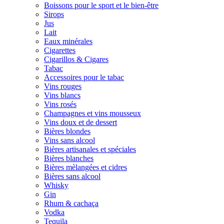
Boissons pour le sport et le bien-être
Sirops
Jus
Lait
Eaux minérales
Cigarettes
Cigarillos & Cigares
Tabac
Accessoires pour le tabac
Vins rouges
Vins blancs
Vins rosés
Champagnes et vins mousseux
Vins doux et de dessert
Bières blondes
Vins sans alcool
Bières artisanales et spéciales
Bières blanches
Bières mèlangées et cidres
Bières sans alcool
Whisky
Gin
Rhum & cachaça
Vodka
Tequila