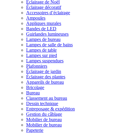
Éclairage de Noël
Éclairage décoratif
Accessoires d’éclairage
Ampoules
Appliques murales
Bandes de LED
Guirlandes lumineuses
Lampes de bureau
Lampes de salle de bains
Lampes de table
Lampes sur pied
Lampes suspendues
Plafonniers
Éclairage de jardin
Éclairage des plantes
Appareils de bureau
Bricolage
Bureau
Classement au bureau
Dessin technique
Entreposage & expédition
Gestion du câblage
Mobilier de bureau
Mobilier de bureau
Papeterie