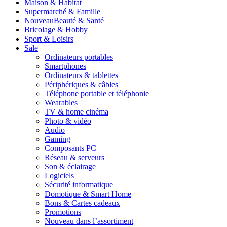
Maison & Habitat
Supermarché & Famille
Nouveau
Beauté & Santé
Bricolage & Hobby
Sport & Loisirs
Sale
Ordinateurs portables
Smartphones
Ordinateurs & tablettes
Périphériques & câbles
Téléphone portable et téléphonie
Wearables
TV & home cinéma
Photo & vidéo
Audio
Gaming
Composants PC
Réseau & serveurs
Son & éclairage
Logiciels
Sécurité informatique
Domotique & Smart Home
Bons & Cartes cadeaux
Promotions
Nouveau dans l’assortiment