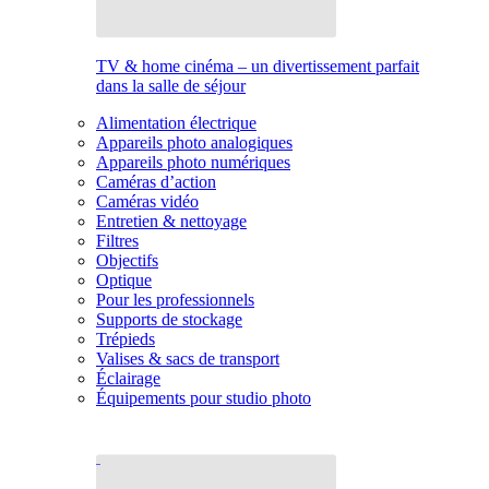
TV & home cinéma – un divertissement parfait
dans la salle de séjour
Alimentation électrique
Appareils photo analogiques
Appareils photo numériques
Caméras d’action
Caméras vidéo
Entretien & nettoyage
Filtres
Objectifs
Optique
Pour les professionnels
Supports de stockage
Trépieds
Valises & sacs de transport
Éclairage
Équipements pour studio photo