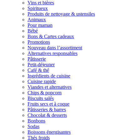
Vins et bières
Spiritueux
Produits de nettoyage & ustensiles
Animaux
Pour maman
Bébé
Bons & Cartes cadeaux
Promotions
Nouveau dans l’assortiment
Alternatives responsables
Pâtisserie
Petit-déjeuner
Café & thé
Ingrédients de cuisine
Cuisine rapide
Viandes et alternatives
Chips & popcorn
Biscuits salés
Fruits secs et à coque
Pâtisseries & barres
Chocolat & desserts
Bonbons
Sodas
Boissons énergisantes
Thés froids