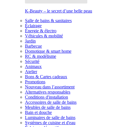
K-Beauty – le secret d’une belle peau
Salle de bains & sanitaires
Éclairage
Énergie & électro
Véhicules & mobilité
Jardin
Barbecue
Domotique & smart home
RC & modélisme
Sécurité
Animaux
Atelier
Bons & Cartes cadeaux
Promotions
Nouveau dans l’assortiment
Alternatives responsables
Conditions d'installation
Accessoires de salle de bains
Meubles de salle de bains
Bain et douche
Luminaires de salle de bains
Systèmes de cuisine et d'eau