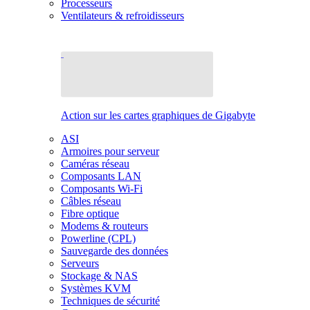
Processeurs
Ventilateurs & refroidisseurs
Action sur les cartes graphiques de Gigabyte
ASI
Armoires pour serveur
Caméras réseau
Composants LAN
Composants Wi-Fi
Câbles réseau
Fibre optique
Modems & routeurs
Powerline (CPL)
Sauvegarde des données
Serveurs
Stockage & NAS
Systèmes KVM
Techniques de sécurité