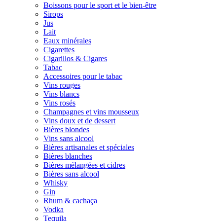
Boissons pour le sport et le bien-être
Sirops
Jus
Lait
Eaux minérales
Cigarettes
Cigarillos & Cigares
Tabac
Accessoires pour le tabac
Vins rouges
Vins blancs
Vins rosés
Champagnes et vins mousseux
Vins doux et de dessert
Bières blondes
Vins sans alcool
Bières artisanales et spéciales
Bières blanches
Bières mèlangées et cidres
Bières sans alcool
Whisky
Gin
Rhum & cachaça
Vodka
Tequila