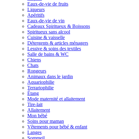
Eaux-de-vie de fruits
Liqueurs
Apéritifs
Eaux-de-vie de vin
Cadeaux Spiritueux & Boissons
Spiritueux sans alcool
Cuisine & vaisselle
Détergents & articles ménagers
Lessive & soins des textiles
Salle de bains & WC
Chiens
Chats
Rongeurs
Animaux dans le jardin
Aquariophilie
Terrariophilie
Étang
Mode maternité et allaitement
Tire-lait
Allaitement
Mon bébé
Soins pour maman
Vêtements pour bébé & enfant
Langes
Sommeil