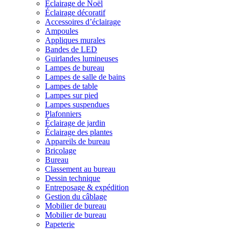
Éclairage de Noël
Éclairage décoratif
Accessoires d’éclairage
Ampoules
Appliques murales
Bandes de LED
Guirlandes lumineuses
Lampes de bureau
Lampes de salle de bains
Lampes de table
Lampes sur pied
Lampes suspendues
Plafonniers
Éclairage de jardin
Éclairage des plantes
Appareils de bureau
Bricolage
Bureau
Classement au bureau
Dessin technique
Entreposage & expédition
Gestion du câblage
Mobilier de bureau
Mobilier de bureau
Papeterie