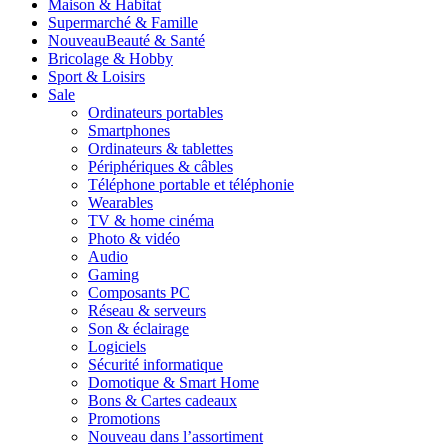
Maison & Habitat
Supermarché & Famille
Nouveau
Beauté & Santé
Bricolage & Hobby
Sport & Loisirs
Sale
Ordinateurs portables
Smartphones
Ordinateurs & tablettes
Périphériques & câbles
Téléphone portable et téléphonie
Wearables
TV & home cinéma
Photo & vidéo
Audio
Gaming
Composants PC
Réseau & serveurs
Son & éclairage
Logiciels
Sécurité informatique
Domotique & Smart Home
Bons & Cartes cadeaux
Promotions
Nouveau dans l’assortiment