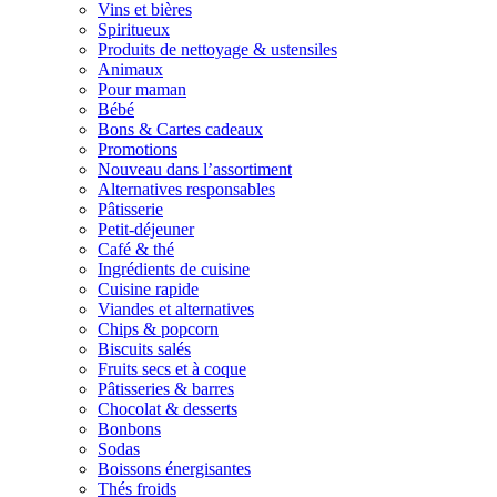
Vins et bières
Spiritueux
Produits de nettoyage & ustensiles
Animaux
Pour maman
Bébé
Bons & Cartes cadeaux
Promotions
Nouveau dans l’assortiment
Alternatives responsables
Pâtisserie
Petit-déjeuner
Café & thé
Ingrédients de cuisine
Cuisine rapide
Viandes et alternatives
Chips & popcorn
Biscuits salés
Fruits secs et à coque
Pâtisseries & barres
Chocolat & desserts
Bonbons
Sodas
Boissons énergisantes
Thés froids