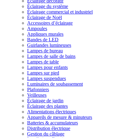
Éclairage décoratif
Éclairage du système
Éclairage commercial et industriel
Éclairage de Noël
Accessoires d’éclairage
Ampoules
Appliques murales
Bandes de LED
Guirlandes lumineuses
Lampes de bureau
Lampes de salle de bains
Lampes de table
Lampes pour enfants
Lampes sur pied
Lampes suspendues
Luminaires de soubassement
Plafonniers
Veilleuses
Éclairage de jardin
Éclairage des plantes
Alimentations électriques
Appareils de mesure & minuteurs
Batteries & accumulateurs
Distribution électrique
Gestion du câblage