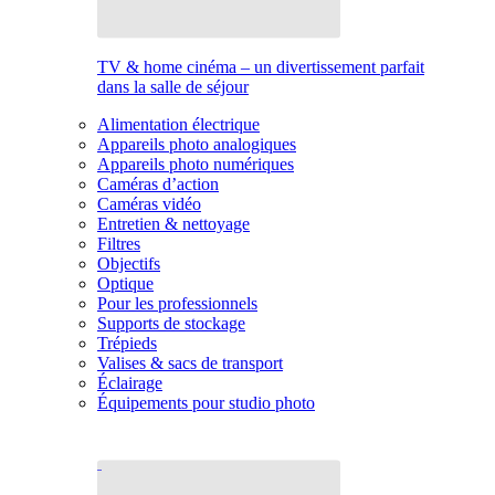
TV & home cinéma – un divertissement parfait
dans la salle de séjour
Alimentation électrique
Appareils photo analogiques
Appareils photo numériques
Caméras d’action
Caméras vidéo
Entretien & nettoyage
Filtres
Objectifs
Optique
Pour les professionnels
Supports de stockage
Trépieds
Valises & sacs de transport
Éclairage
Équipements pour studio photo