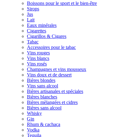
Boissons pour le sport et le bien-être
Sirops
Jus
Lait
Eaux minérales
Cigarettes
Cigarillos & Cigares
Tabac
Accessoires pour le tabac
Vins rouges
Vins blancs
Vins rosés
Champagnes et vins mousseux
Vins doux et de dessert
Bières blondes
Vins sans alcool
Bières artisanales et spéciales
Bières blanches
Bières mèlangées et cidres
Bières sans alcool
Whisky
Gin
Rhum & cachaça
Vodka
Tequila