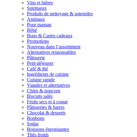
Vins et bières
Spiritueux
Produits de nettoyage & ustensiles
Animaux
Pour maman
Bébé
Bons & Cartes cadeaux
Promotions
Nouveau dans l’assortiment
Alternatives responsables
Pâtisserie
Petit-déjeuner
Café & thé
Ingrédients de cuisine
Cuisine rapide
Viandes et alternatives
Chips & popcorn
Biscuits salés
Fruits secs et à coque
Pâtisseries & barres
Chocolat & desserts
Bonbons
Sodas
Boissons énergisantes
Thés froids