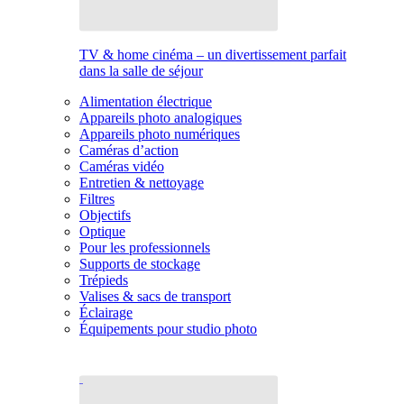
TV & home cinéma – un divertissement parfait
dans la salle de séjour
Alimentation électrique
Appareils photo analogiques
Appareils photo numériques
Caméras d’action
Caméras vidéo
Entretien & nettoyage
Filtres
Objectifs
Optique
Pour les professionnels
Supports de stockage
Trépieds
Valises & sacs de transport
Éclairage
Équipements pour studio photo