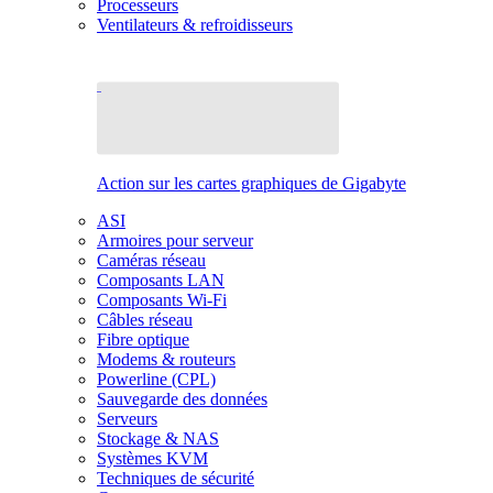
Processeurs
Ventilateurs & refroidisseurs
Action sur les cartes graphiques de Gigabyte
ASI
Armoires pour serveur
Caméras réseau
Composants LAN
Composants Wi-Fi
Câbles réseau
Fibre optique
Modems & routeurs
Powerline (CPL)
Sauvegarde des données
Serveurs
Stockage & NAS
Systèmes KVM
Techniques de sécurité