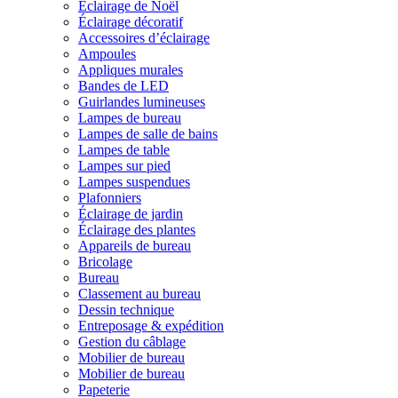
Éclairage de Noël
Éclairage décoratif
Accessoires d’éclairage
Ampoules
Appliques murales
Bandes de LED
Guirlandes lumineuses
Lampes de bureau
Lampes de salle de bains
Lampes de table
Lampes sur pied
Lampes suspendues
Plafonniers
Éclairage de jardin
Éclairage des plantes
Appareils de bureau
Bricolage
Bureau
Classement au bureau
Dessin technique
Entreposage & expédition
Gestion du câblage
Mobilier de bureau
Mobilier de bureau
Papeterie