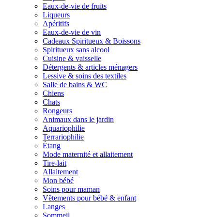
Eaux-de-vie de fruits
Liqueurs
Apéritifs
Eaux-de-vie de vin
Cadeaux Spiritueux & Boissons
Spiritueux sans alcool
Cuisine & vaisselle
Détergents & articles ménagers
Lessive & soins des textiles
Salle de bains & WC
Chiens
Chats
Rongeurs
Animaux dans le jardin
Aquariophilie
Terrariophilie
Étang
Mode maternité et allaitement
Tire-lait
Allaitement
Mon bébé
Soins pour maman
Vêtements pour bébé & enfant
Langes
Sommeil