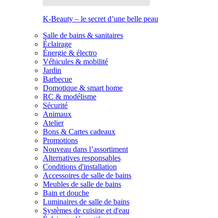
K-Beauty – le secret d’une belle peau
Salle de bains & sanitaires
Éclairage
Énergie & électro
Véhicules & mobilité
Jardin
Barbecue
Domotique & smart home
RC & modélisme
Sécurité
Animaux
Atelier
Bons & Cartes cadeaux
Promotions
Nouveau dans l’assortiment
Alternatives responsables
Conditions d'installation
Accessoires de salle de bains
Meubles de salle de bains
Bain et douche
Luminaires de salle de bains
Systèmes de cuisine et d'eau