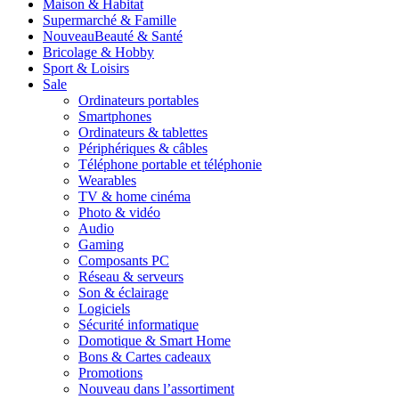
Maison & Habitat
Supermarché & Famille
Nouveau
Beauté & Santé
Bricolage & Hobby
Sport & Loisirs
Sale
Ordinateurs portables
Smartphones
Ordinateurs & tablettes
Périphériques & câbles
Téléphone portable et téléphonie
Wearables
TV & home cinéma
Photo & vidéo
Audio
Gaming
Composants PC
Réseau & serveurs
Son & éclairage
Logiciels
Sécurité informatique
Domotique & Smart Home
Bons & Cartes cadeaux
Promotions
Nouveau dans l’assortiment