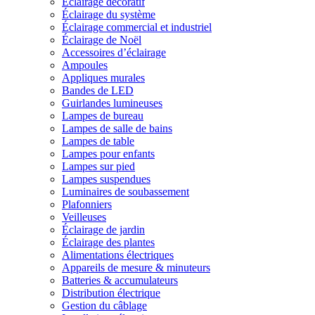
Éclairage décoratif
Éclairage du système
Éclairage commercial et industriel
Éclairage de Noël
Accessoires d’éclairage
Ampoules
Appliques murales
Bandes de LED
Guirlandes lumineuses
Lampes de bureau
Lampes de salle de bains
Lampes de table
Lampes pour enfants
Lampes sur pied
Lampes suspendues
Luminaires de soubassement
Plafonniers
Veilleuses
Éclairage de jardin
Éclairage des plantes
Alimentations électriques
Appareils de mesure & minuteurs
Batteries & accumulateurs
Distribution électrique
Gestion du câblage