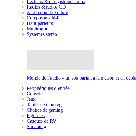
Lecteurs & enregistreurs audio
Radios & radios CD
Audio pour la voiture
Composants hi-fi
Haut-parleurs
Multiroom
Systèmes stéréo
Monde de l’audio – un son parfait à la maison et en dép
Périphériques d’entrée
Consoles
Jeux
Tables de Gaming
Chaises de gaming
Figurines
Casques de RV
Streaming