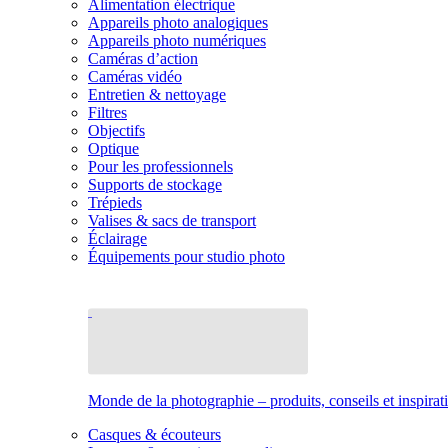
Alimentation électrique
Appareils photo analogiques
Appareils photo numériques
Caméras d’action
Caméras vidéo
Entretien & nettoyage
Filtres
Objectifs
Optique
Pour les professionnels
Supports de stockage
Trépieds
Valises & sacs de transport
Éclairage
Équipements pour studio photo
Monde de la photographie – produits, conseils et inspirat
Casques & écouteurs