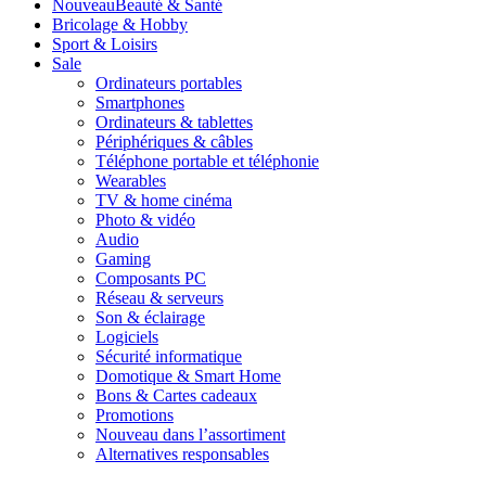
Nouveau
Beauté & Santé
Bricolage & Hobby
Sport & Loisirs
Sale
Ordinateurs portables
Smartphones
Ordinateurs & tablettes
Périphériques & câbles
Téléphone portable et téléphonie
Wearables
TV & home cinéma
Photo & vidéo
Audio
Gaming
Composants PC
Réseau & serveurs
Son & éclairage
Logiciels
Sécurité informatique
Domotique & Smart Home
Bons & Cartes cadeaux
Promotions
Nouveau dans l’assortiment
Alternatives responsables