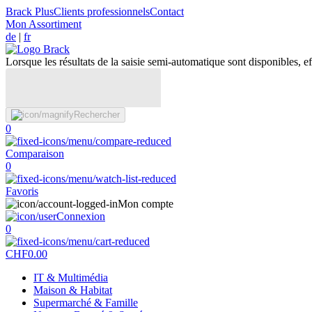
Brack Plus
Clients professionnels
Contact
Mon Assortiment
de
|
fr
Lorsque les résultats de la saisie semi-automatique sont disponibles, eff
Rechercher
0
Comparaison
0
Favoris
Mon compte
Connexion
0
CHF
0.00
IT & Multimédia
Maison & Habitat
Supermarché & Famille