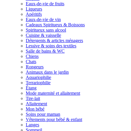
Eaux-de-vie de fruits
Liqueurs
Apéritifs
Eaux-de-vie de vin
Cadeaux Spiritueux & Boissons
Spiritueux sans alcool
Cuisine & vaisselle
Détergents & articles ménagers
Lessive & soins des textiles
Salle de bains & WC
Chiens
Chats
Rongeurs
Animaux dans le jardin
Aquariophilie
Terrariophilie
Étang
Mode maternité et allaitement
Tire-lait
Allaitement
Mon bébé
Soins pour maman
Vêtements pour bébé & enfant
Langes
Sommeil