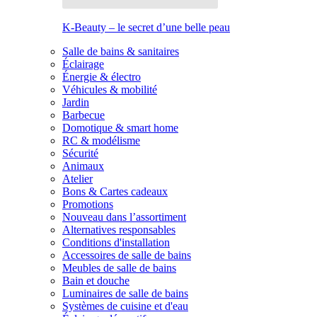
K-Beauty – le secret d’une belle peau
Salle de bains & sanitaires
Éclairage
Énergie & électro
Véhicules & mobilité
Jardin
Barbecue
Domotique & smart home
RC & modélisme
Sécurité
Animaux
Atelier
Bons & Cartes cadeaux
Promotions
Nouveau dans l’assortiment
Alternatives responsables
Conditions d'installation
Accessoires de salle de bains
Meubles de salle de bains
Bain et douche
Luminaires de salle de bains
Systèmes de cuisine et d'eau