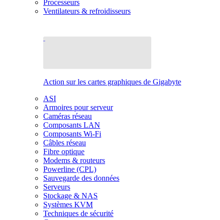
Processeurs
Ventilateurs & refroidisseurs
Action sur les cartes graphiques de Gigabyte
ASI
Armoires pour serveur
Caméras réseau
Composants LAN
Composants Wi-Fi
Câbles réseau
Fibre optique
Modems & routeurs
Powerline (CPL)
Sauvegarde des données
Serveurs
Stockage & NAS
Systèmes KVM
Techniques de sécurité