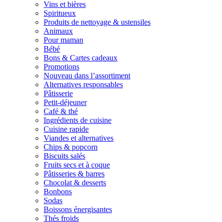
Vins et bières
Spiritueux
Produits de nettoyage & ustensiles
Animaux
Pour maman
Bébé
Bons & Cartes cadeaux
Promotions
Nouveau dans l’assortiment
Alternatives responsables
Pâtisserie
Petit-déjeuner
Café & thé
Ingrédients de cuisine
Cuisine rapide
Viandes et alternatives
Chips & popcorn
Biscuits salés
Fruits secs et à coque
Pâtisseries & barres
Chocolat & desserts
Bonbons
Sodas
Boissons énergisantes
Thés froids