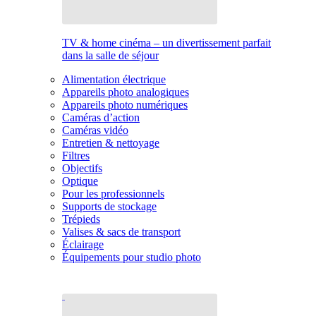
TV & home cinéma – un divertissement parfait
dans la salle de séjour
Alimentation électrique
Appareils photo analogiques
Appareils photo numériques
Caméras d’action
Caméras vidéo
Entretien & nettoyage
Filtres
Objectifs
Optique
Pour les professionnels
Supports de stockage
Trépieds
Valises & sacs de transport
Éclairage
Équipements pour studio photo