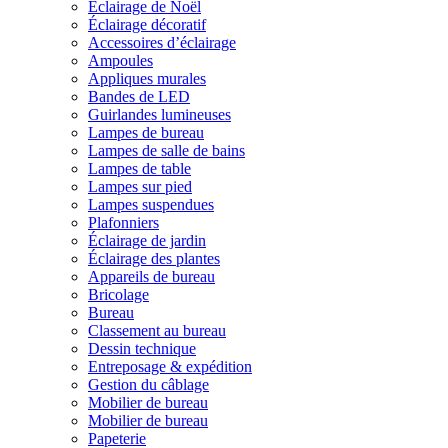
Éclairage de Noël
Éclairage décoratif
Accessoires d’éclairage
Ampoules
Appliques murales
Bandes de LED
Guirlandes lumineuses
Lampes de bureau
Lampes de salle de bains
Lampes de table
Lampes sur pied
Lampes suspendues
Plafonniers
Éclairage de jardin
Éclairage des plantes
Appareils de bureau
Bricolage
Bureau
Classement au bureau
Dessin technique
Entreposage & expédition
Gestion du câblage
Mobilier de bureau
Mobilier de bureau
Papeterie