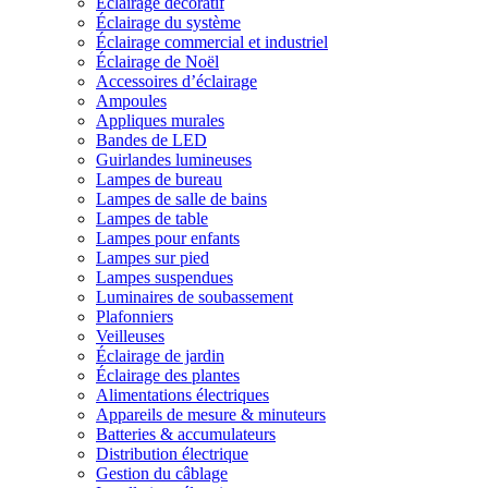
Éclairage décoratif
Éclairage du système
Éclairage commercial et industriel
Éclairage de Noël
Accessoires d’éclairage
Ampoules
Appliques murales
Bandes de LED
Guirlandes lumineuses
Lampes de bureau
Lampes de salle de bains
Lampes de table
Lampes pour enfants
Lampes sur pied
Lampes suspendues
Luminaires de soubassement
Plafonniers
Veilleuses
Éclairage de jardin
Éclairage des plantes
Alimentations électriques
Appareils de mesure & minuteurs
Batteries & accumulateurs
Distribution électrique
Gestion du câblage