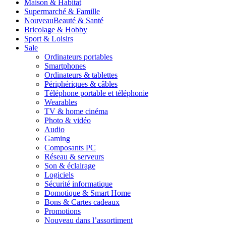
Maison & Habitat
Supermarché & Famille
Nouveau
Beauté & Santé
Bricolage & Hobby
Sport & Loisirs
Sale
Ordinateurs portables
Smartphones
Ordinateurs & tablettes
Périphériques & câbles
Téléphone portable et téléphonie
Wearables
TV & home cinéma
Photo & vidéo
Audio
Gaming
Composants PC
Réseau & serveurs
Son & éclairage
Logiciels
Sécurité informatique
Domotique & Smart Home
Bons & Cartes cadeaux
Promotions
Nouveau dans l’assortiment