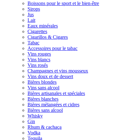
Boissons pour le sport et le bien-être
Sirops
Jus
Lait
Eaux minérales
Cigarettes
Cigarillos & Cigares
Tabac
Accessoires pour le tabac
Vins rouges
Vins blancs
Vins rosés
Champagnes et vins mousseux
Vins doux et de dessert
Bières blondes
Vins sans alcool
Bières artisanales et spéciales
Bières blanches
Bières mèlangées et cidres
Bières sans alcool
Whisky
Gin
Rhum & cachaça
Vodka
Tequila