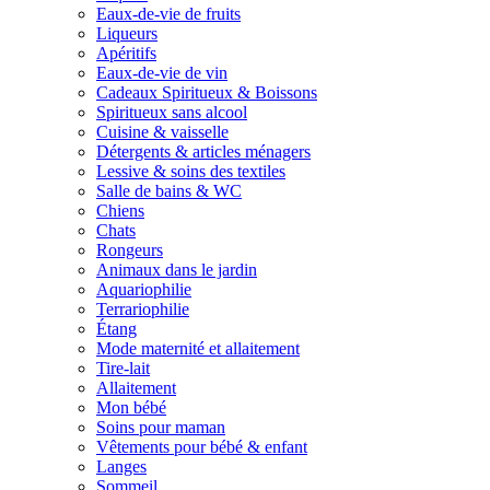
Eaux-de-vie de fruits
Liqueurs
Apéritifs
Eaux-de-vie de vin
Cadeaux Spiritueux & Boissons
Spiritueux sans alcool
Cuisine & vaisselle
Détergents & articles ménagers
Lessive & soins des textiles
Salle de bains & WC
Chiens
Chats
Rongeurs
Animaux dans le jardin
Aquariophilie
Terrariophilie
Étang
Mode maternité et allaitement
Tire-lait
Allaitement
Mon bébé
Soins pour maman
Vêtements pour bébé & enfant
Langes
Sommeil