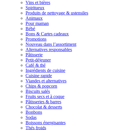
Vins et bières
Spiritueux
Produits de nettoyage & ustensiles
Animaux
Pour maman
Bébé
Bons & Cartes cadeaux
Promotions
Nouveau dans l’assortiment
Alternatives responsables
Pâtisserie
Petit-déjeuner
Café & thé
Ingrédients de cuisine
Cuisine rapide
Viandes et alternatives
Chips & popcorn
Biscuits salés
Fruits secs et à coque
Pâtisseries & barres
Chocolat & desserts
Bonbons
Sodas
Boissons énergisantes
Thés froids