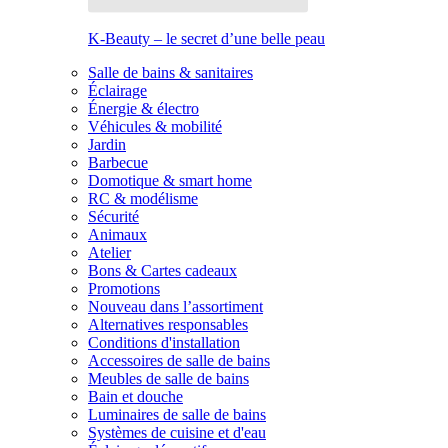
K-Beauty – le secret d’une belle peau
Salle de bains & sanitaires
Éclairage
Énergie & électro
Véhicules & mobilité
Jardin
Barbecue
Domotique & smart home
RC & modélisme
Sécurité
Animaux
Atelier
Bons & Cartes cadeaux
Promotions
Nouveau dans l’assortiment
Alternatives responsables
Conditions d'installation
Accessoires de salle de bains
Meubles de salle de bains
Bain et douche
Luminaires de salle de bains
Systèmes de cuisine et d'eau