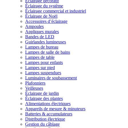
Éclairage décoratif
Éclairage du système
Éclairage commercial et industriel
Éclairage de Noël
Accessoires d’éclairage
Ampoules
Appliques murales
Bandes de LED
Guirlandes lumineuses
Lampes de bureau
Lampes de salle de bains
Lampes de table
Lampes pour enfants
Lampes sur pied
Lampes suspendues
Luminaires de soubassement
Plafonniers
Veilleuses
Éclairage de jardin
Éclairage des plantes
Alimentations électriques
Appareils de mesure & minuteurs
Batteries & accumulateurs
Distribution électrique
Gestion du câblage