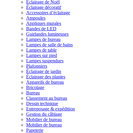
Éclairage de Noël
Éclairage décoratif
Accessoires d’éclairage
Ampoules
Appliques murales
Bandes de LED
Guirlandes lumineuses
Lampes de bureau
Lampes de salle de bains
Lampes de table
Lampes sur pied
Lampes suspendues
Plafonniers
Éclairage de jardin
Éclairage des plantes
Appareils de bureau
Bricolage
Bureau
Classement au bureau
Dessin technique
Entreposage & expédition
Gestion du câblage
Mobilier de bureau
Mobilier de bureau
Papeterie