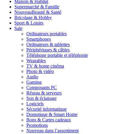
Maison & Habitat
Supermarché & Famille
Nouveau
Beauté & Santé
Bricolage & Hobby
Sport & Loisirs
Sale
Ordinateurs portables
Smartphones
Ordinateurs & tablettes
Périphériques & câbles
Téléphone portable et téléphonie
Wearables
TV & home cinéma
Photo & vidéo
Audio
Gaming
Composants PC
Réseau & serveurs
Son & éclairage
Logiciels
Sécurité informatique
Domotique & Smart Home
Bons & Cartes cadeaux
Promotions
Nouveau dans l’assortiment