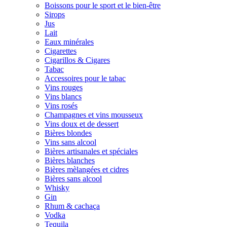
Boissons pour le sport et le bien-être
Sirops
Jus
Lait
Eaux minérales
Cigarettes
Cigarillos & Cigares
Tabac
Accessoires pour le tabac
Vins rouges
Vins blancs
Vins rosés
Champagnes et vins mousseux
Vins doux et de dessert
Bières blondes
Vins sans alcool
Bières artisanales et spéciales
Bières blanches
Bières mèlangées et cidres
Bières sans alcool
Whisky
Gin
Rhum & cachaça
Vodka
Tequila