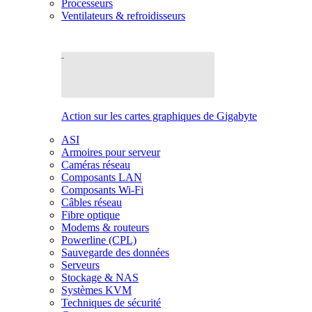
Processeurs
Ventilateurs & refroidisseurs
Action sur les cartes graphiques de Gigabyte
ASI
Armoires pour serveur
Caméras réseau
Composants LAN
Composants Wi-Fi
Câbles réseau
Fibre optique
Modems & routeurs
Powerline (CPL)
Sauvegarde des données
Serveurs
Stockage & NAS
Systèmes KVM
Techniques de sécurité