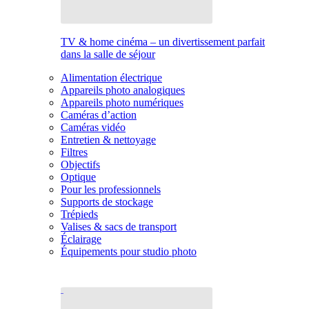
TV & home cinéma – un divertissement parfait
dans la salle de séjour
Alimentation électrique
Appareils photo analogiques
Appareils photo numériques
Caméras d’action
Caméras vidéo
Entretien & nettoyage
Filtres
Objectifs
Optique
Pour les professionnels
Supports de stockage
Trépieds
Valises & sacs de transport
Éclairage
Équipements pour studio photo