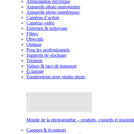
Alimentation électrique
Appareils photo analogiques
Appareils photo numériques
Caméras d’action
Caméras vidéo
Entretien & nettoyage
Filtres
Objectifs
Optique
Pour les professionnels
Supports de stockage
Trépieds
Valises & sacs de transport
Éclairage
Équipements pour studio photo
Monde de la photographie – produits, conseils et inspirat
Casques & écouteurs