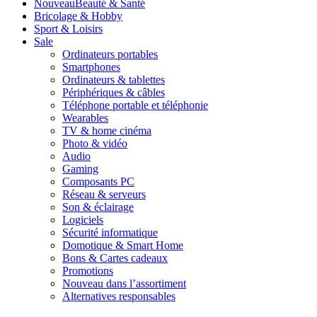
Nouveau
Beauté & Santé
Bricolage & Hobby
Sport & Loisirs
Sale
Ordinateurs portables
Smartphones
Ordinateurs & tablettes
Périphériques & câbles
Téléphone portable et téléphonie
Wearables
TV & home cinéma
Photo & vidéo
Audio
Gaming
Composants PC
Réseau & serveurs
Son & éclairage
Logiciels
Sécurité informatique
Domotique & Smart Home
Bons & Cartes cadeaux
Promotions
Nouveau dans l’assortiment
Alternatives responsables