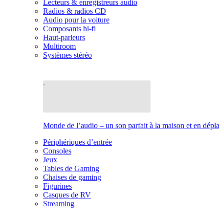
Lecteurs & enregistreurs audio
Radios & radios CD
Audio pour la voiture
Composants hi-fi
Haut-parleurs
Multiroom
Systèmes stéréo
Monde de l’audio – un son parfait à la maison et en dép
Périphériques d’entrée
Consoles
Jeux
Tables de Gaming
Chaises de gaming
Figurines
Casques de RV
Streaming