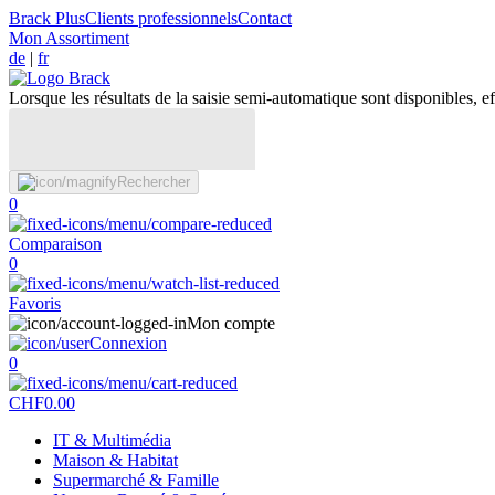
Brack Plus
Clients professionnels
Contact
Mon Assortiment
de
|
fr
Lorsque les résultats de la saisie semi-automatique sont disponibles, eff
Rechercher
0
Comparaison
0
Favoris
Mon compte
Connexion
0
CHF
0.00
IT & Multimédia
Maison & Habitat
Supermarché & Famille