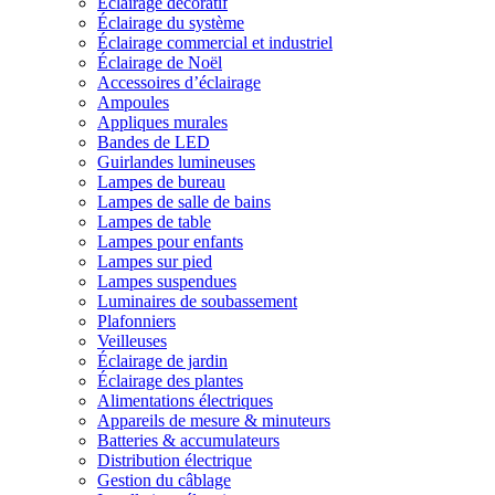
Éclairage décoratif
Éclairage du système
Éclairage commercial et industriel
Éclairage de Noël
Accessoires d’éclairage
Ampoules
Appliques murales
Bandes de LED
Guirlandes lumineuses
Lampes de bureau
Lampes de salle de bains
Lampes de table
Lampes pour enfants
Lampes sur pied
Lampes suspendues
Luminaires de soubassement
Plafonniers
Veilleuses
Éclairage de jardin
Éclairage des plantes
Alimentations électriques
Appareils de mesure & minuteurs
Batteries & accumulateurs
Distribution électrique
Gestion du câblage