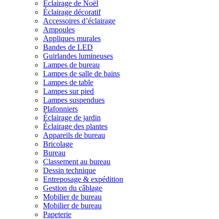
Éclairage de Noël
Éclairage décoratif
Accessoires d’éclairage
Ampoules
Appliques murales
Bandes de LED
Guirlandes lumineuses
Lampes de bureau
Lampes de salle de bains
Lampes de table
Lampes sur pied
Lampes suspendues
Plafonniers
Éclairage de jardin
Éclairage des plantes
Appareils de bureau
Bricolage
Bureau
Classement au bureau
Dessin technique
Entreposage & expédition
Gestion du câblage
Mobilier de bureau
Mobilier de bureau
Papeterie