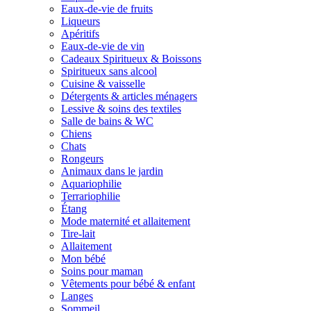
Eaux-de-vie de fruits
Liqueurs
Apéritifs
Eaux-de-vie de vin
Cadeaux Spiritueux & Boissons
Spiritueux sans alcool
Cuisine & vaisselle
Détergents & articles ménagers
Lessive & soins des textiles
Salle de bains & WC
Chiens
Chats
Rongeurs
Animaux dans le jardin
Aquariophilie
Terrariophilie
Étang
Mode maternité et allaitement
Tire-lait
Allaitement
Mon bébé
Soins pour maman
Vêtements pour bébé & enfant
Langes
Sommeil