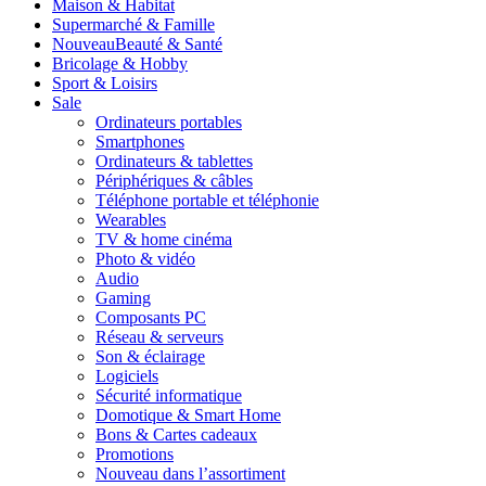
Maison & Habitat
Supermarché & Famille
Nouveau
Beauté & Santé
Bricolage & Hobby
Sport & Loisirs
Sale
Ordinateurs portables
Smartphones
Ordinateurs & tablettes
Périphériques & câbles
Téléphone portable et téléphonie
Wearables
TV & home cinéma
Photo & vidéo
Audio
Gaming
Composants PC
Réseau & serveurs
Son & éclairage
Logiciels
Sécurité informatique
Domotique & Smart Home
Bons & Cartes cadeaux
Promotions
Nouveau dans l’assortiment