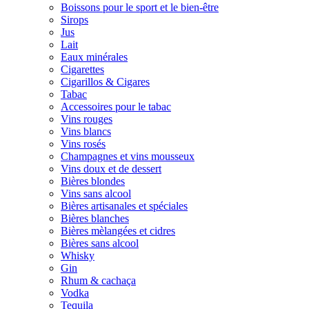
Boissons pour le sport et le bien-être
Sirops
Jus
Lait
Eaux minérales
Cigarettes
Cigarillos & Cigares
Tabac
Accessoires pour le tabac
Vins rouges
Vins blancs
Vins rosés
Champagnes et vins mousseux
Vins doux et de dessert
Bières blondes
Vins sans alcool
Bières artisanales et spéciales
Bières blanches
Bières mèlangées et cidres
Bières sans alcool
Whisky
Gin
Rhum & cachaça
Vodka
Tequila