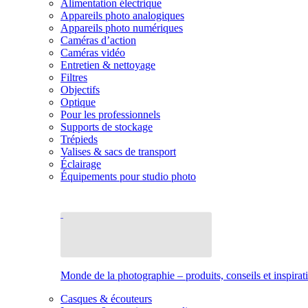
Alimentation électrique
Appareils photo analogiques
Appareils photo numériques
Caméras d’action
Caméras vidéo
Entretien & nettoyage
Filtres
Objectifs
Optique
Pour les professionnels
Supports de stockage
Trépieds
Valises & sacs de transport
Éclairage
Équipements pour studio photo
Monde de la photographie – produits, conseils et inspirat
Casques & écouteurs