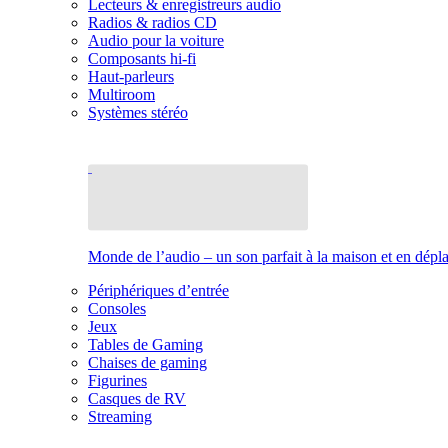
Lecteurs & enregistreurs audio
Radios & radios CD
Audio pour la voiture
Composants hi-fi
Haut-parleurs
Multiroom
Systèmes stéréo
Monde de l’audio – un son parfait à la maison et en dép
Périphériques d’entrée
Consoles
Jeux
Tables de Gaming
Chaises de gaming
Figurines
Casques de RV
Streaming