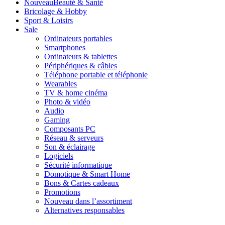
Nouveau
Beauté & Santé
Bricolage & Hobby
Sport & Loisirs
Sale
Ordinateurs portables
Smartphones
Ordinateurs & tablettes
Périphériques & câbles
Téléphone portable et téléphonie
Wearables
TV & home cinéma
Photo & vidéo
Audio
Gaming
Composants PC
Réseau & serveurs
Son & éclairage
Logiciels
Sécurité informatique
Domotique & Smart Home
Bons & Cartes cadeaux
Promotions
Nouveau dans l’assortiment
Alternatives responsables