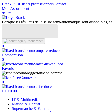
Brack Plus
Clients professionnels
Contact
Mon Assortiment
de
|
fr
Lorsque les résultats de la saisie semi-automatique sont disponibles, eff
Rechercher
0
Comparaison
0
Favoris
Mon compte
Connexion
0
CHF
0.00
IT & Multimédia
Maison & Habitat
Supermarché & Famille