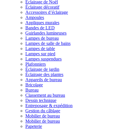
Éclairage de Noël
Éclairage décoratif
Accessoires d’éclairage
Ampoules
Appliques murales
Bandes de LED
Guirlandes lumineuses
Lampes de bureau
Lampes de salle de bains
Lampes de table
Lampes sur pied
Lampes suspendues
Plafonniers
Éclairage de jardin
Éclairage des plantes
Appareils de bureau
Bricolage
Bureau
Classement au bureau
Dessin technique
Entreposage & expédition
Gestion du câblage
Mobilier de bureau
Mobilier de bureau
Papeterie