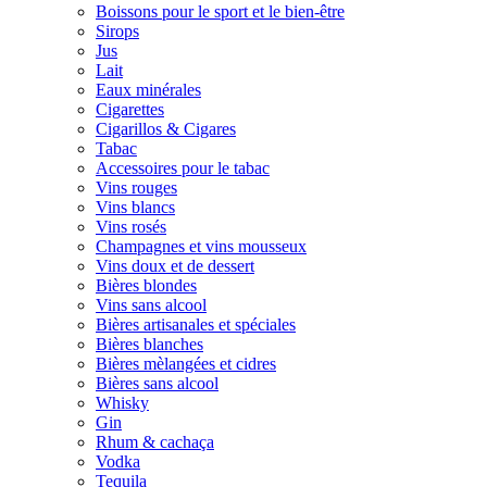
Boissons pour le sport et le bien-être
Sirops
Jus
Lait
Eaux minérales
Cigarettes
Cigarillos & Cigares
Tabac
Accessoires pour le tabac
Vins rouges
Vins blancs
Vins rosés
Champagnes et vins mousseux
Vins doux et de dessert
Bières blondes
Vins sans alcool
Bières artisanales et spéciales
Bières blanches
Bières mèlangées et cidres
Bières sans alcool
Whisky
Gin
Rhum & cachaça
Vodka
Tequila