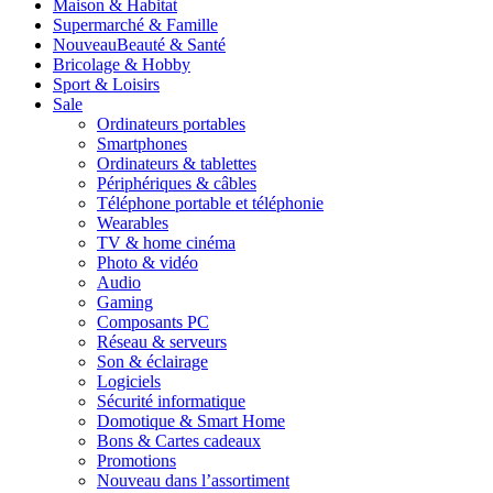
Maison & Habitat
Supermarché & Famille
Nouveau
Beauté & Santé
Bricolage & Hobby
Sport & Loisirs
Sale
Ordinateurs portables
Smartphones
Ordinateurs & tablettes
Périphériques & câbles
Téléphone portable et téléphonie
Wearables
TV & home cinéma
Photo & vidéo
Audio
Gaming
Composants PC
Réseau & serveurs
Son & éclairage
Logiciels
Sécurité informatique
Domotique & Smart Home
Bons & Cartes cadeaux
Promotions
Nouveau dans l’assortiment