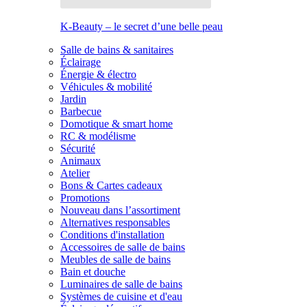
K-Beauty – le secret d’une belle peau
Salle de bains & sanitaires
Éclairage
Énergie & électro
Véhicules & mobilité
Jardin
Barbecue
Domotique & smart home
RC & modélisme
Sécurité
Animaux
Atelier
Bons & Cartes cadeaux
Promotions
Nouveau dans l’assortiment
Alternatives responsables
Conditions d'installation
Accessoires de salle de bains
Meubles de salle de bains
Bain et douche
Luminaires de salle de bains
Systèmes de cuisine et d'eau