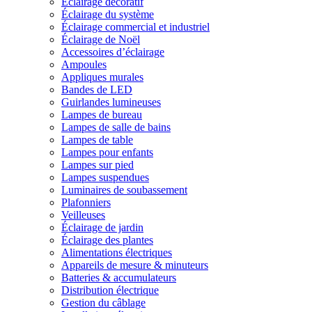
Éclairage décoratif
Éclairage du système
Éclairage commercial et industriel
Éclairage de Noël
Accessoires d’éclairage
Ampoules
Appliques murales
Bandes de LED
Guirlandes lumineuses
Lampes de bureau
Lampes de salle de bains
Lampes de table
Lampes pour enfants
Lampes sur pied
Lampes suspendues
Luminaires de soubassement
Plafonniers
Veilleuses
Éclairage de jardin
Éclairage des plantes
Alimentations électriques
Appareils de mesure & minuteurs
Batteries & accumulateurs
Distribution électrique
Gestion du câblage