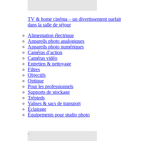
TV & home cinéma – un divertissement parfait
dans la salle de séjour
Alimentation électrique
Appareils photo analogiques
Appareils photo numériques
Caméras d’action
Caméras vidéo
Entretien & nettoyage
Filtres
Objectifs
Optique
Pour les professionnels
Supports de stockage
Trépieds
Valises & sacs de transport
Éclairage
Équipements pour studio photo