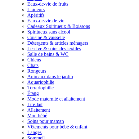
Eaux-de-vie de fruits
Liqueurs
Apéritifs
Eaux-de-vie de vin
Cadeaux Spiritueux & Boissons
Spiritueux sans alcool
Cuisine & vaisselle
Détergents & articles ménagers
Lessive & soins des textiles
Salle de bains & WC
Chiens
Chats
Rongeurs
Animaux dans le jardin
Aquariophilie
Terrariophilie
Étang
Mode maternité et allaitement
Tire-lait
Allaitement
Mon bébé
Soins pour maman
Vêtements pour bébé & enfant
Langes
Sommeil