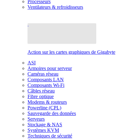
Processeurs
Ventilateurs & refroidisseurs
Action sur les cartes graphiques de Gigabyte
ASI
Armoires pour serveur
Caméras réseau
Composants LAN
Composants Wi-Fi
Câbles réseau
Fibre optique
Modems & routeurs
Powerline (CPL)
Sauvegarde des données
Serveurs
Stockage & NAS
Systèmes KVM
Techniques de sécurité