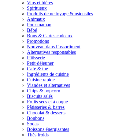
Vins et bières
Spiritueux
Produits de nettoyage & ustensiles
Animaux
Pour maman
Bébé
Bons & Cartes cadeaux
Promotions
Nouveau dans l’assortiment
Alternatives responsables
Pâtisserie
Petit-déjeuner
Café & thé
Ingrédients de cuisine
Cuisine rapide
Viandes et alternatives
Chips & popcorn
Biscuits salés
Fruits secs et à coque
Pâtisseries & barres
Chocolat & desserts
Bonbons
Sodas
Boissons énergisantes
Thés froids