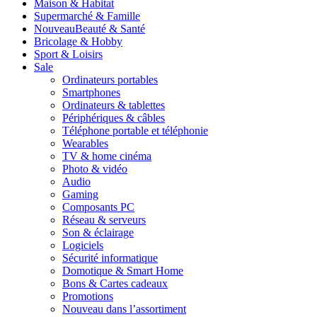
Maison & Habitat
Supermarché & Famille
Nouveau
Beauté & Santé
Bricolage & Hobby
Sport & Loisirs
Sale
Ordinateurs portables
Smartphones
Ordinateurs & tablettes
Périphériques & câbles
Téléphone portable et téléphonie
Wearables
TV & home cinéma
Photo & vidéo
Audio
Gaming
Composants PC
Réseau & serveurs
Son & éclairage
Logiciels
Sécurité informatique
Domotique & Smart Home
Bons & Cartes cadeaux
Promotions
Nouveau dans l’assortiment