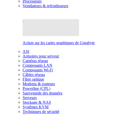
Processeurs
Ventilateurs & refroidisseurs
Action sur les cartes graphiques de Gigabyte
ASI
Armoires pour serveur
Caméras réseau
Composants LAN
Composants Wi-Fi
Câbles réseau
Fibre optique
Modems & routeurs
Powerline (CPL)
Sauvegarde des données
Serveurs
Stockage & NAS
Systèmes KVM
Techniques de sécurité