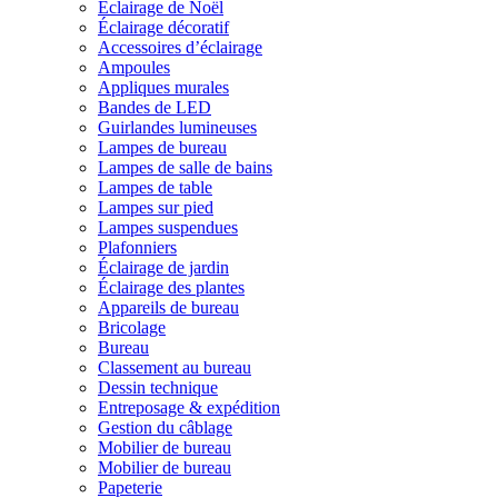
Éclairage de Noël
Éclairage décoratif
Accessoires d’éclairage
Ampoules
Appliques murales
Bandes de LED
Guirlandes lumineuses
Lampes de bureau
Lampes de salle de bains
Lampes de table
Lampes sur pied
Lampes suspendues
Plafonniers
Éclairage de jardin
Éclairage des plantes
Appareils de bureau
Bricolage
Bureau
Classement au bureau
Dessin technique
Entreposage & expédition
Gestion du câblage
Mobilier de bureau
Mobilier de bureau
Papeterie