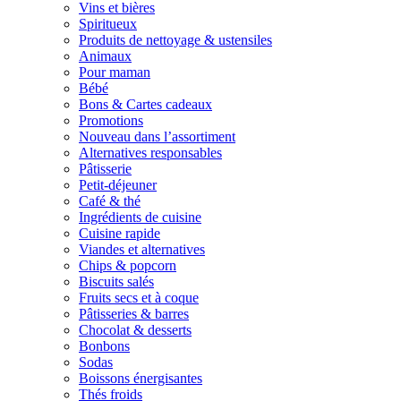
Vins et bières
Spiritueux
Produits de nettoyage & ustensiles
Animaux
Pour maman
Bébé
Bons & Cartes cadeaux
Promotions
Nouveau dans l’assortiment
Alternatives responsables
Pâtisserie
Petit-déjeuner
Café & thé
Ingrédients de cuisine
Cuisine rapide
Viandes et alternatives
Chips & popcorn
Biscuits salés
Fruits secs et à coque
Pâtisseries & barres
Chocolat & desserts
Bonbons
Sodas
Boissons énergisantes
Thés froids