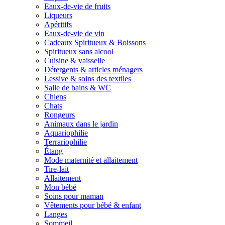
Eaux-de-vie de fruits
Liqueurs
Apéritifs
Eaux-de-vie de vin
Cadeaux Spiritueux & Boissons
Spiritueux sans alcool
Cuisine & vaisselle
Détergents & articles ménagers
Lessive & soins des textiles
Salle de bains & WC
Chiens
Chats
Rongeurs
Animaux dans le jardin
Aquariophilie
Terrariophilie
Étang
Mode maternité et allaitement
Tire-lait
Allaitement
Mon bébé
Soins pour maman
Vêtements pour bébé & enfant
Langes
Sommeil