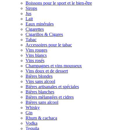
Boissons pour le sport et le bien-être
Sirops
Jus
Lait
Eaux minérales
Cigarettes
Cigarillos & Cigares
Tabac
Accessoires pour le tabac
Vins rouges
Vins blancs
Vins rosés
Champagnes et vins mousseux
Vins doux et de dessert
Bières blondes
Vins sans alcool
Bières artisanales et spéciales
Bières blanches
Bières mèlangées et cidres
Bières sans alcool
Whisky
Gin
Rhum & cachaça
Vodka
Tequila