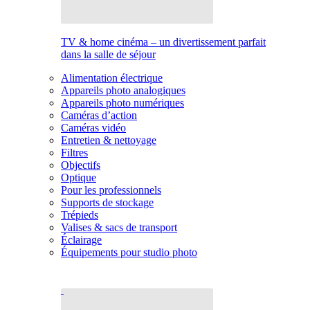
TV & home cinéma – un divertissement parfait
dans la salle de séjour
Alimentation électrique
Appareils photo analogiques
Appareils photo numériques
Caméras d’action
Caméras vidéo
Entretien & nettoyage
Filtres
Objectifs
Optique
Pour les professionnels
Supports de stockage
Trépieds
Valises & sacs de transport
Éclairage
Équipements pour studio photo