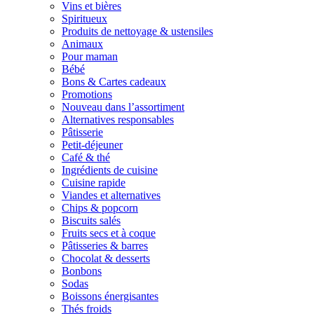
Vins et bières
Spiritueux
Produits de nettoyage & ustensiles
Animaux
Pour maman
Bébé
Bons & Cartes cadeaux
Promotions
Nouveau dans l’assortiment
Alternatives responsables
Pâtisserie
Petit-déjeuner
Café & thé
Ingrédients de cuisine
Cuisine rapide
Viandes et alternatives
Chips & popcorn
Biscuits salés
Fruits secs et à coque
Pâtisseries & barres
Chocolat & desserts
Bonbons
Sodas
Boissons énergisantes
Thés froids