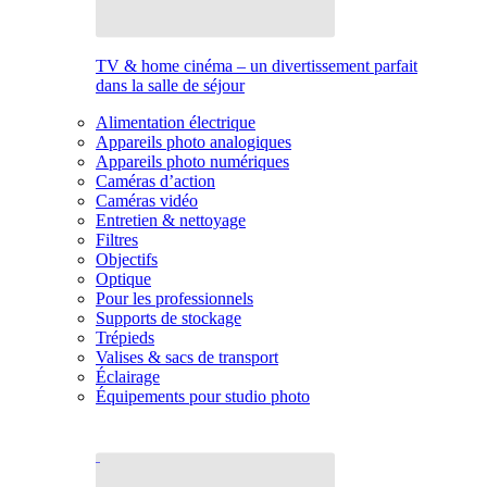
TV & home cinéma – un divertissement parfait
dans la salle de séjour
Alimentation électrique
Appareils photo analogiques
Appareils photo numériques
Caméras d’action
Caméras vidéo
Entretien & nettoyage
Filtres
Objectifs
Optique
Pour les professionnels
Supports de stockage
Trépieds
Valises & sacs de transport
Éclairage
Équipements pour studio photo