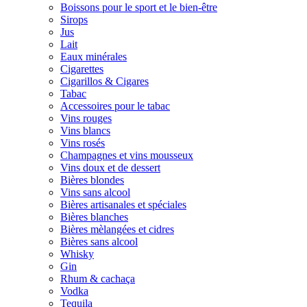
Boissons pour le sport et le bien-être
Sirops
Jus
Lait
Eaux minérales
Cigarettes
Cigarillos & Cigares
Tabac
Accessoires pour le tabac
Vins rouges
Vins blancs
Vins rosés
Champagnes et vins mousseux
Vins doux et de dessert
Bières blondes
Vins sans alcool
Bières artisanales et spéciales
Bières blanches
Bières mèlangées et cidres
Bières sans alcool
Whisky
Gin
Rhum & cachaça
Vodka
Tequila