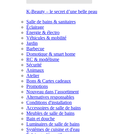
K-Beauty – le secret d’une belle peau
Salle de bains & sanitaires
Éclairage
Énergie & électro
Véhicules & mobilité
Jardin
Barbecue
Domotique & smart home
RC & modélisme
Sécurité
Animaux
Atelier
Bons & Cartes cadeaux
Promotions
Nouveau dans l’assortiment
Alternatives responsables
Conditions d'installation
Accessoires de salle de bains
Meubles de salle de bains
Bain et douche
Luminaires de salle de bains
Systèmes de cuisine et d'eau