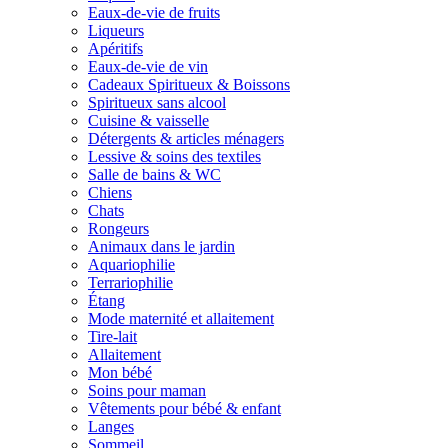
Eaux-de-vie de fruits
Liqueurs
Apéritifs
Eaux-de-vie de vin
Cadeaux Spiritueux & Boissons
Spiritueux sans alcool
Cuisine & vaisselle
Détergents & articles ménagers
Lessive & soins des textiles
Salle de bains & WC
Chiens
Chats
Rongeurs
Animaux dans le jardin
Aquariophilie
Terrariophilie
Étang
Mode maternité et allaitement
Tire-lait
Allaitement
Mon bébé
Soins pour maman
Vêtements pour bébé & enfant
Langes
Sommeil