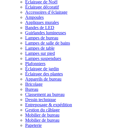
Éclairage de Noël
Éclairage décoratif
Accessoires d’éclairage
Ampoules
Appliques murales
Bandes de LED
Guirlandes lumineuses
Lampes de bureau
Lampes de salle de bains
Lampes de table
Lampes sur pied
Lampes suspendues
Plafonniers
Éclairage de jardin
Éclairage des plantes
Appareils de bureau
Bricolage
Bureau
Classement au bureau
Dessin technique
Entreposage & expédition
Gestion du câblage
Mobilier de bureau
Mobilier de bureau
Papeterie