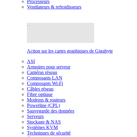
Processeurs
Ventilateurs & refroidisseurs
Action sur les cartes graphiques de Gigabyte
ASI
Armoires pour serveur
Caméras réseau
Composants LAN
Composants Wi-Fi
Câbles réseau
Fibre optique
Modems & routeurs
Powerline (CPL)
Sauvegarde des données
Serveurs
Stockage & NAS
Systèmes KVM
Techniques de sécurité