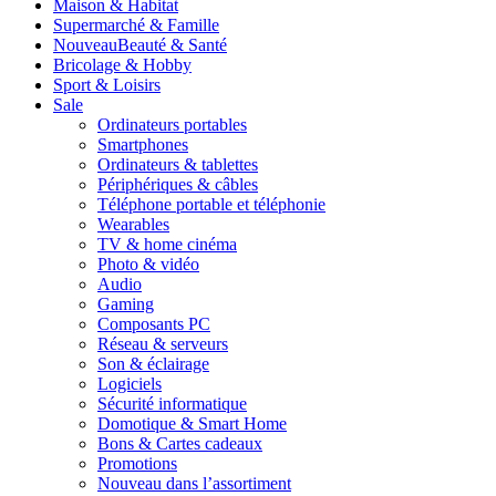
Maison & Habitat
Supermarché & Famille
Nouveau
Beauté & Santé
Bricolage & Hobby
Sport & Loisirs
Sale
Ordinateurs portables
Smartphones
Ordinateurs & tablettes
Périphériques & câbles
Téléphone portable et téléphonie
Wearables
TV & home cinéma
Photo & vidéo
Audio
Gaming
Composants PC
Réseau & serveurs
Son & éclairage
Logiciels
Sécurité informatique
Domotique & Smart Home
Bons & Cartes cadeaux
Promotions
Nouveau dans l’assortiment