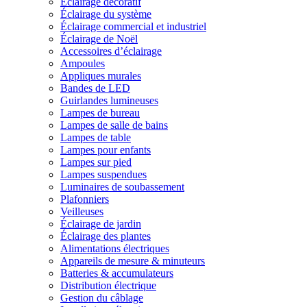
Éclairage décoratif
Éclairage du système
Éclairage commercial et industriel
Éclairage de Noël
Accessoires d’éclairage
Ampoules
Appliques murales
Bandes de LED
Guirlandes lumineuses
Lampes de bureau
Lampes de salle de bains
Lampes de table
Lampes pour enfants
Lampes sur pied
Lampes suspendues
Luminaires de soubassement
Plafonniers
Veilleuses
Éclairage de jardin
Éclairage des plantes
Alimentations électriques
Appareils de mesure & minuteurs
Batteries & accumulateurs
Distribution électrique
Gestion du câblage