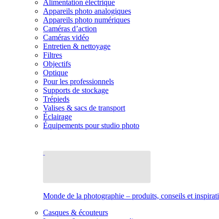
Alimentation électrique
Appareils photo analogiques
Appareils photo numériques
Caméras d’action
Caméras vidéo
Entretien & nettoyage
Filtres
Objectifs
Optique
Pour les professionnels
Supports de stockage
Trépieds
Valises & sacs de transport
Éclairage
Équipements pour studio photo
Monde de la photographie – produits, conseils et inspirat
Casques & écouteurs