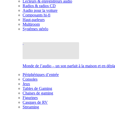
Lecteurs & enregistreurs audio
Radios & radios CD
Audio pour la voiture
Composants hi-fi
Haut-parleurs
Multiroom
Systèmes stéréo
Monde de l’audio – un son parfait à la maison et en dép
Périphériques d’entrée
Consoles
Jeux
Tables de Gaming
Chaises de gaming
Figurines
Casques de RV
Streaming