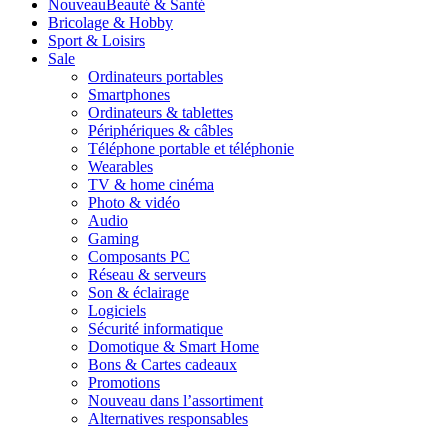
Nouveau
Beauté & Santé
Bricolage & Hobby
Sport & Loisirs
Sale
Ordinateurs portables
Smartphones
Ordinateurs & tablettes
Périphériques & câbles
Téléphone portable et téléphonie
Wearables
TV & home cinéma
Photo & vidéo
Audio
Gaming
Composants PC
Réseau & serveurs
Son & éclairage
Logiciels
Sécurité informatique
Domotique & Smart Home
Bons & Cartes cadeaux
Promotions
Nouveau dans l’assortiment
Alternatives responsables