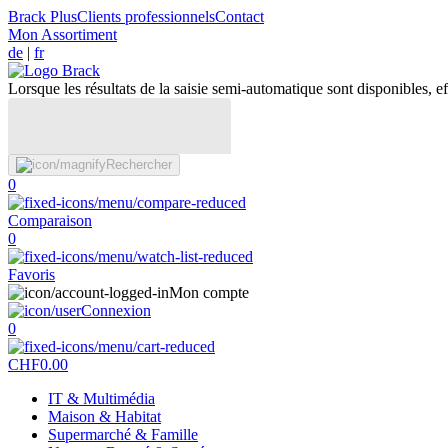
Brack Plus
Clients professionnels
Contact
Mon Assortiment
de
|
fr
Lorsque les résultats de la saisie semi-automatique sont disponibles, eff
Rechercher
0
Comparaison
0
Favoris
Mon compte
Connexion
0
CHF
0.00
IT & Multimédia
Maison & Habitat
Supermarché & Famille