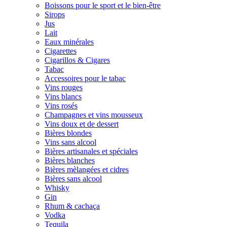
Boissons pour le sport et le bien-être
Sirops
Jus
Lait
Eaux minérales
Cigarettes
Cigarillos & Cigares
Tabac
Accessoires pour le tabac
Vins rouges
Vins blancs
Vins rosés
Champagnes et vins mousseux
Vins doux et de dessert
Bières blondes
Vins sans alcool
Bières artisanales et spéciales
Bières blanches
Bières mèlangées et cidres
Bières sans alcool
Whisky
Gin
Rhum & cachaça
Vodka
Tequila