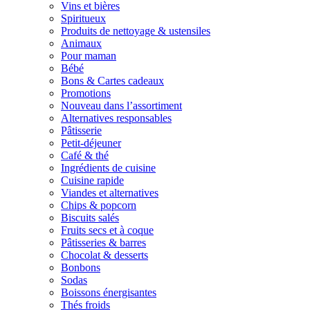
Vins et bières
Spiritueux
Produits de nettoyage & ustensiles
Animaux
Pour maman
Bébé
Bons & Cartes cadeaux
Promotions
Nouveau dans l’assortiment
Alternatives responsables
Pâtisserie
Petit-déjeuner
Café & thé
Ingrédients de cuisine
Cuisine rapide
Viandes et alternatives
Chips & popcorn
Biscuits salés
Fruits secs et à coque
Pâtisseries & barres
Chocolat & desserts
Bonbons
Sodas
Boissons énergisantes
Thés froids