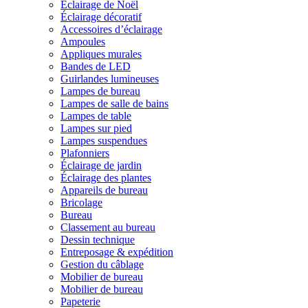
Éclairage de Noël
Éclairage décoratif
Accessoires d’éclairage
Ampoules
Appliques murales
Bandes de LED
Guirlandes lumineuses
Lampes de bureau
Lampes de salle de bains
Lampes de table
Lampes sur pied
Lampes suspendues
Plafonniers
Éclairage de jardin
Éclairage des plantes
Appareils de bureau
Bricolage
Bureau
Classement au bureau
Dessin technique
Entreposage & expédition
Gestion du câblage
Mobilier de bureau
Mobilier de bureau
Papeterie