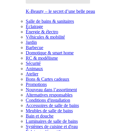
K-Beauty – le secret d’une belle peau
Salle de bains & sanitaires
Éclairage
Énergie & électro
Véhicules & mobilité
Jardin
Barbecue
Domotique & smart home
RC & modélisme
Sécurité
Animaux
Atelier
Bons & Cartes cadeaux
Promotions
Nouveau dans l’assortiment
Alternatives responsables
Conditions d'installation
Accessoires de salle de bains
Meubles de salle de bains
Bain et douche
Luminaires de salle de bains
Systèmes de cuisine et d'eau