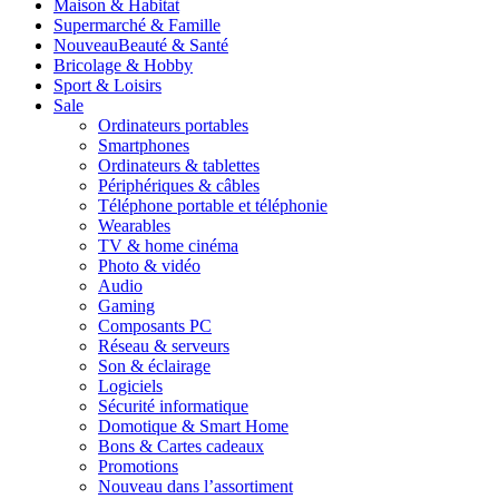
Maison & Habitat
Supermarché & Famille
Nouveau
Beauté & Santé
Bricolage & Hobby
Sport & Loisirs
Sale
Ordinateurs portables
Smartphones
Ordinateurs & tablettes
Périphériques & câbles
Téléphone portable et téléphonie
Wearables
TV & home cinéma
Photo & vidéo
Audio
Gaming
Composants PC
Réseau & serveurs
Son & éclairage
Logiciels
Sécurité informatique
Domotique & Smart Home
Bons & Cartes cadeaux
Promotions
Nouveau dans l’assortiment