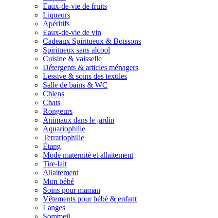
Eaux-de-vie de fruits
Liqueurs
Apéritifs
Eaux-de-vie de vin
Cadeaux Spiritueux & Boissons
Spiritueux sans alcool
Cuisine & vaisselle
Détergents & articles ménagers
Lessive & soins des textiles
Salle de bains & WC
Chiens
Chats
Rongeurs
Animaux dans le jardin
Aquariophilie
Terrariophilie
Étang
Mode maternité et allaitement
Tire-lait
Allaitement
Mon bébé
Soins pour maman
Vêtements pour bébé & enfant
Langes
Sommeil