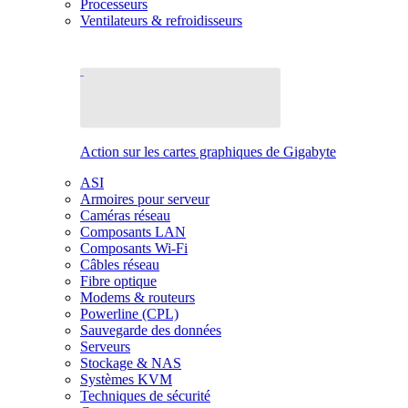
Processeurs
Ventilateurs & refroidisseurs
Action sur les cartes graphiques de Gigabyte
ASI
Armoires pour serveur
Caméras réseau
Composants LAN
Composants Wi-Fi
Câbles réseau
Fibre optique
Modems & routeurs
Powerline (CPL)
Sauvegarde des données
Serveurs
Stockage & NAS
Systèmes KVM
Techniques de sécurité