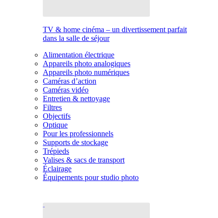
TV & home cinéma – un divertissement parfait
dans la salle de séjour
Alimentation électrique
Appareils photo analogiques
Appareils photo numériques
Caméras d’action
Caméras vidéo
Entretien & nettoyage
Filtres
Objectifs
Optique
Pour les professionnels
Supports de stockage
Trépieds
Valises & sacs de transport
Éclairage
Équipements pour studio photo