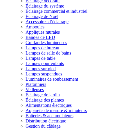
Éclairage décoratif
Éclairage du système
Éclairage commercial et industriel
Éclairage de Noël
Accessoires d’éclairage
Ampoules
Appliques murales
Bandes de LED
Guirlandes lumineuses
Lampes de bureau
Lampes de salle de bains
Lampes de table
Lampes pour enfants
Lampes sur pied
Lampes suspendues
Luminaires de soubassement
Plafonniers
Veilleuses
Éclairage de jardin
Éclairage des plantes
Alimentations électriques
Appareils de mesure & minuteurs
Batteries & accumulateurs
Distribution électrique
Gestion du câblage