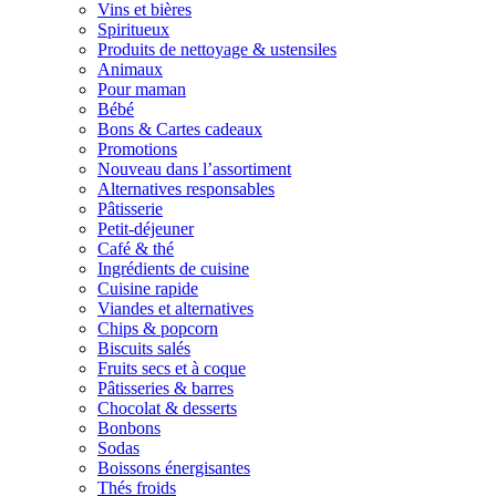
Vins et bières
Spiritueux
Produits de nettoyage & ustensiles
Animaux
Pour maman
Bébé
Bons & Cartes cadeaux
Promotions
Nouveau dans l’assortiment
Alternatives responsables
Pâtisserie
Petit-déjeuner
Café & thé
Ingrédients de cuisine
Cuisine rapide
Viandes et alternatives
Chips & popcorn
Biscuits salés
Fruits secs et à coque
Pâtisseries & barres
Chocolat & desserts
Bonbons
Sodas
Boissons énergisantes
Thés froids