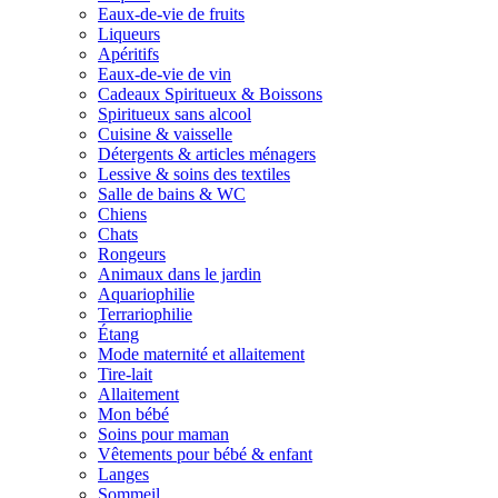
Eaux-de-vie de fruits
Liqueurs
Apéritifs
Eaux-de-vie de vin
Cadeaux Spiritueux & Boissons
Spiritueux sans alcool
Cuisine & vaisselle
Détergents & articles ménagers
Lessive & soins des textiles
Salle de bains & WC
Chiens
Chats
Rongeurs
Animaux dans le jardin
Aquariophilie
Terrariophilie
Étang
Mode maternité et allaitement
Tire-lait
Allaitement
Mon bébé
Soins pour maman
Vêtements pour bébé & enfant
Langes
Sommeil