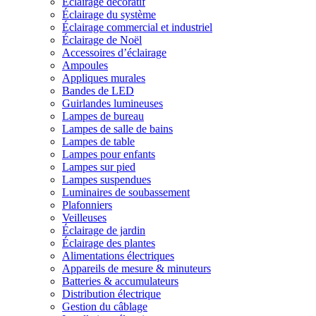
Éclairage décoratif
Éclairage du système
Éclairage commercial et industriel
Éclairage de Noël
Accessoires d’éclairage
Ampoules
Appliques murales
Bandes de LED
Guirlandes lumineuses
Lampes de bureau
Lampes de salle de bains
Lampes de table
Lampes pour enfants
Lampes sur pied
Lampes suspendues
Luminaires de soubassement
Plafonniers
Veilleuses
Éclairage de jardin
Éclairage des plantes
Alimentations électriques
Appareils de mesure & minuteurs
Batteries & accumulateurs
Distribution électrique
Gestion du câblage