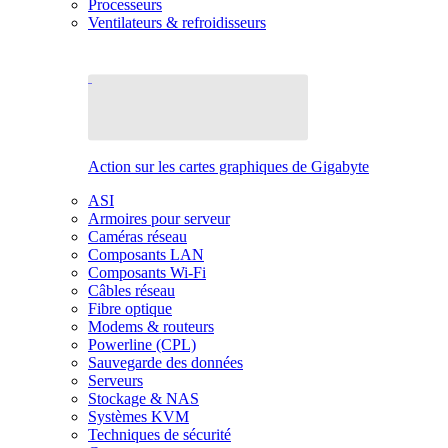
Processeurs
Ventilateurs & refroidisseurs
Action sur les cartes graphiques de Gigabyte
ASI
Armoires pour serveur
Caméras réseau
Composants LAN
Composants Wi-Fi
Câbles réseau
Fibre optique
Modems & routeurs
Powerline (CPL)
Sauvegarde des données
Serveurs
Stockage & NAS
Systèmes KVM
Techniques de sécurité