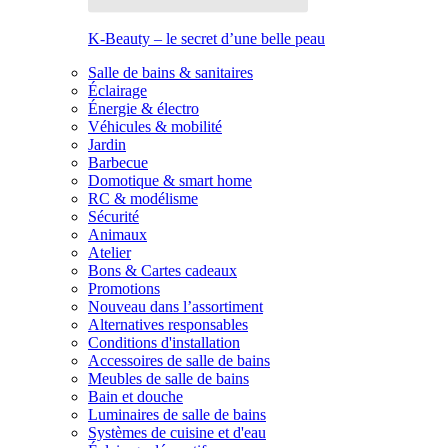
K-Beauty – le secret d’une belle peau
Salle de bains & sanitaires
Éclairage
Énergie & électro
Véhicules & mobilité
Jardin
Barbecue
Domotique & smart home
RC & modélisme
Sécurité
Animaux
Atelier
Bons & Cartes cadeaux
Promotions
Nouveau dans l’assortiment
Alternatives responsables
Conditions d'installation
Accessoires de salle de bains
Meubles de salle de bains
Bain et douche
Luminaires de salle de bains
Systèmes de cuisine et d'eau