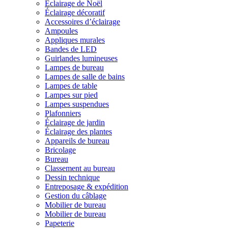
Éclairage de Noël
Éclairage décoratif
Accessoires d’éclairage
Ampoules
Appliques murales
Bandes de LED
Guirlandes lumineuses
Lampes de bureau
Lampes de salle de bains
Lampes de table
Lampes sur pied
Lampes suspendues
Plafonniers
Éclairage de jardin
Éclairage des plantes
Appareils de bureau
Bricolage
Bureau
Classement au bureau
Dessin technique
Entreposage & expédition
Gestion du câblage
Mobilier de bureau
Mobilier de bureau
Papeterie