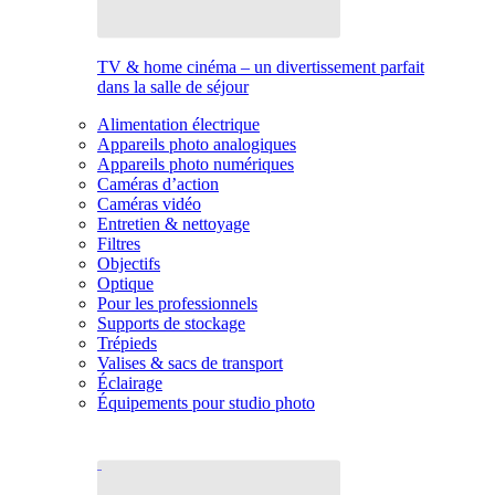
TV & home cinéma – un divertissement parfait
dans la salle de séjour
Alimentation électrique
Appareils photo analogiques
Appareils photo numériques
Caméras d’action
Caméras vidéo
Entretien & nettoyage
Filtres
Objectifs
Optique
Pour les professionnels
Supports de stockage
Trépieds
Valises & sacs de transport
Éclairage
Équipements pour studio photo