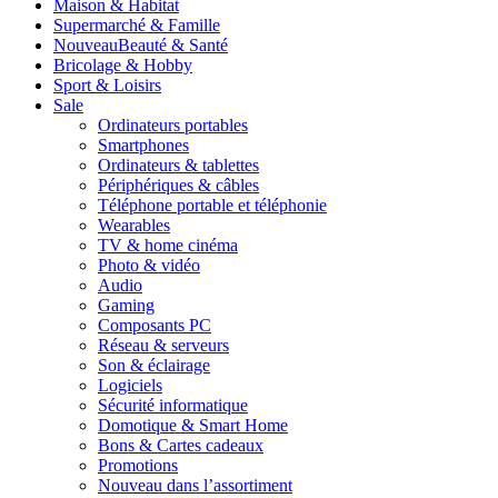
Maison & Habitat
Supermarché & Famille
Nouveau
Beauté & Santé
Bricolage & Hobby
Sport & Loisirs
Sale
Ordinateurs portables
Smartphones
Ordinateurs & tablettes
Périphériques & câbles
Téléphone portable et téléphonie
Wearables
TV & home cinéma
Photo & vidéo
Audio
Gaming
Composants PC
Réseau & serveurs
Son & éclairage
Logiciels
Sécurité informatique
Domotique & Smart Home
Bons & Cartes cadeaux
Promotions
Nouveau dans l’assortiment