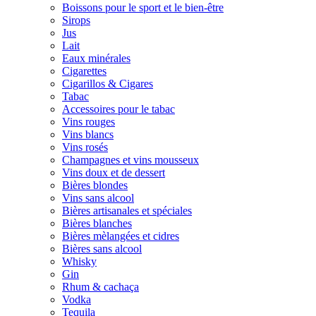
Boissons pour le sport et le bien-être
Sirops
Jus
Lait
Eaux minérales
Cigarettes
Cigarillos & Cigares
Tabac
Accessoires pour le tabac
Vins rouges
Vins blancs
Vins rosés
Champagnes et vins mousseux
Vins doux et de dessert
Bières blondes
Vins sans alcool
Bières artisanales et spéciales
Bières blanches
Bières mèlangées et cidres
Bières sans alcool
Whisky
Gin
Rhum & cachaça
Vodka
Tequila