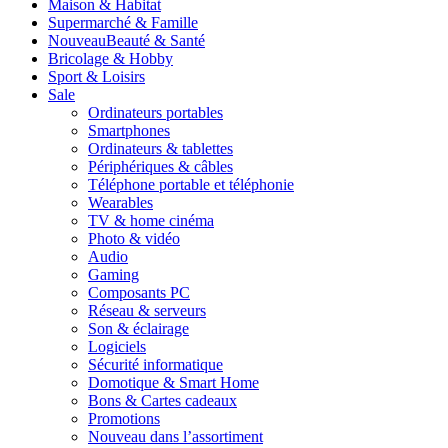
Maison & Habitat
Supermarché & Famille
Nouveau
Beauté & Santé
Bricolage & Hobby
Sport & Loisirs
Sale
Ordinateurs portables
Smartphones
Ordinateurs & tablettes
Périphériques & câbles
Téléphone portable et téléphonie
Wearables
TV & home cinéma
Photo & vidéo
Audio
Gaming
Composants PC
Réseau & serveurs
Son & éclairage
Logiciels
Sécurité informatique
Domotique & Smart Home
Bons & Cartes cadeaux
Promotions
Nouveau dans l’assortiment