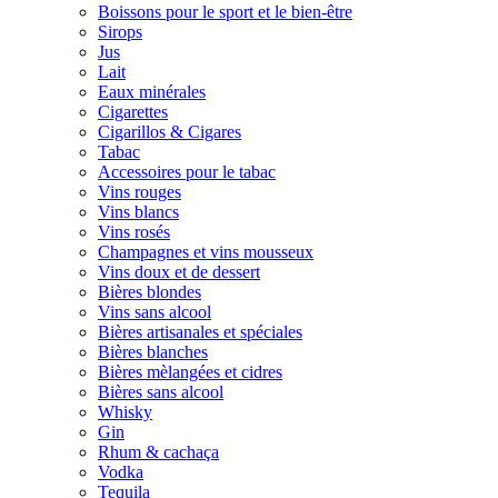
Boissons pour le sport et le bien-être
Sirops
Jus
Lait
Eaux minérales
Cigarettes
Cigarillos & Cigares
Tabac
Accessoires pour le tabac
Vins rouges
Vins blancs
Vins rosés
Champagnes et vins mousseux
Vins doux et de dessert
Bières blondes
Vins sans alcool
Bières artisanales et spéciales
Bières blanches
Bières mèlangées et cidres
Bières sans alcool
Whisky
Gin
Rhum & cachaça
Vodka
Tequila