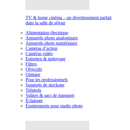
TV & home cinéma – un divertissement parfait
dans la salle de séjour
Alimentation électrique
Appareils photo analogiques
Appareils photo numériques
Caméras d’action
Caméras vidéo
Entretien & nettoyage
Filtres
Objectifs
Optique
Pour les professionnels
Supports de stockage
Trépieds
Valises & sacs de transport
Éclairage
Équipements pour studio photo