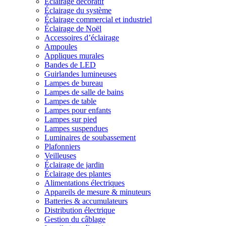
Éclairage décoratif
Éclairage du système
Éclairage commercial et industriel
Éclairage de Noël
Accessoires d’éclairage
Ampoules
Appliques murales
Bandes de LED
Guirlandes lumineuses
Lampes de bureau
Lampes de salle de bains
Lampes de table
Lampes pour enfants
Lampes sur pied
Lampes suspendues
Luminaires de soubassement
Plafonniers
Veilleuses
Éclairage de jardin
Éclairage des plantes
Alimentations électriques
Appareils de mesure & minuteurs
Batteries & accumulateurs
Distribution électrique
Gestion du câblage