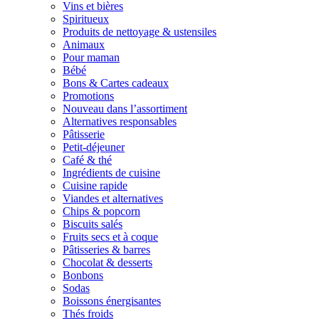
Vins et bières
Spiritueux
Produits de nettoyage & ustensiles
Animaux
Pour maman
Bébé
Bons & Cartes cadeaux
Promotions
Nouveau dans l’assortiment
Alternatives responsables
Pâtisserie
Petit-déjeuner
Café & thé
Ingrédients de cuisine
Cuisine rapide
Viandes et alternatives
Chips & popcorn
Biscuits salés
Fruits secs et à coque
Pâtisseries & barres
Chocolat & desserts
Bonbons
Sodas
Boissons énergisantes
Thés froids