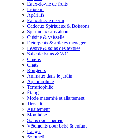
Eaux-de-vie de fruits
Liqueurs
Apéritifs
Eaux-de-vie de vin
Cadeaux Spiritueux & Boissons
Spiritueux sans alcool
Cuisine & vaisselle
Détergents & articles ménagers
Lessive & soins des textiles
Salle de bains & WC
Chiens
Chats
Rongeurs
Animaux dans le jardin
Aquariophilie
Terrariophilie
Étang
Mode maternité et allaitement
Tire-lait
Allaitement
Mon bébé
Soins pour maman
Vêtements pour bébé & enfant
Langes
Sommeil