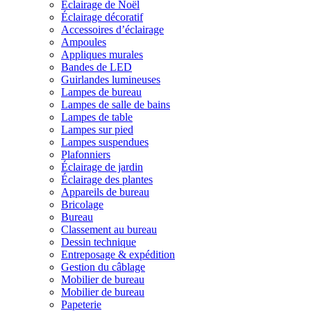
Éclairage de Noël
Éclairage décoratif
Accessoires d’éclairage
Ampoules
Appliques murales
Bandes de LED
Guirlandes lumineuses
Lampes de bureau
Lampes de salle de bains
Lampes de table
Lampes sur pied
Lampes suspendues
Plafonniers
Éclairage de jardin
Éclairage des plantes
Appareils de bureau
Bricolage
Bureau
Classement au bureau
Dessin technique
Entreposage & expédition
Gestion du câblage
Mobilier de bureau
Mobilier de bureau
Papeterie