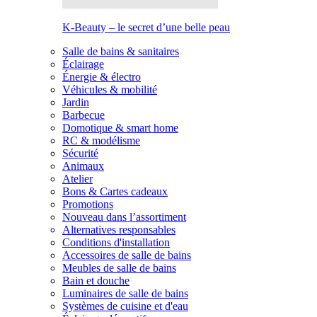
K-Beauty – le secret d’une belle peau
Salle de bains & sanitaires
Éclairage
Énergie & électro
Véhicules & mobilité
Jardin
Barbecue
Domotique & smart home
RC & modélisme
Sécurité
Animaux
Atelier
Bons & Cartes cadeaux
Promotions
Nouveau dans l’assortiment
Alternatives responsables
Conditions d'installation
Accessoires de salle de bains
Meubles de salle de bains
Bain et douche
Luminaires de salle de bains
Systèmes de cuisine et d'eau