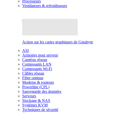
Processeurs
Ventilateurs & refroidisseurs
Action sur les cartes graphiques de Gigabyte
ASI
Armoires pour serveur
Caméras réseau
Composants LAN
Composants Wi-Fi
Câbles réseau
Fibre optique
Modems & routeurs
Powerline (CPL)
Sauvegarde des données
Serveurs
Stockage & NAS
Systèmes KVM
Techniques de sécurité