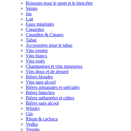
Boissons pour le sport et le bien-être
Sirops
Jus
Lait
Eaux minérales
Cigarettes
Cigarillos & Cigares
Tabac
Accessoires pour le tabac
Vins rouges
Vins blancs
Vins rosés
Champagnes et vins mousseux
Vins doux et de dessert
Bières blondes
Vins sans alcool
Bières artisanales et spéciales
Bières blanches
Bières mèlangées et cidres
Bières sans alcool
Whisky
Gin
Rhum & cachaça
Vodka
Tequila