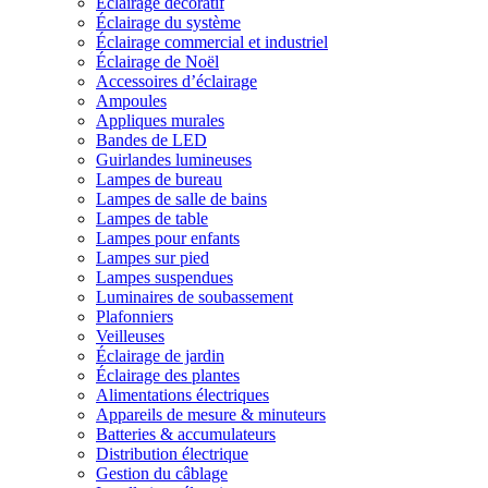
Éclairage décoratif
Éclairage du système
Éclairage commercial et industriel
Éclairage de Noël
Accessoires d’éclairage
Ampoules
Appliques murales
Bandes de LED
Guirlandes lumineuses
Lampes de bureau
Lampes de salle de bains
Lampes de table
Lampes pour enfants
Lampes sur pied
Lampes suspendues
Luminaires de soubassement
Plafonniers
Veilleuses
Éclairage de jardin
Éclairage des plantes
Alimentations électriques
Appareils de mesure & minuteurs
Batteries & accumulateurs
Distribution électrique
Gestion du câblage