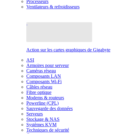
Processeurs
Ventilateurs & refroidisseurs
Action sur les cartes graphiques de Gigabyte
ASI
Armoires pour serveur
Caméras réseau
Composants LAN
Composants Wi-Fi
Câbles réseau
Fibre optique
Modems & routeurs
Powerline (CPL)
Sauvegarde des données
Serveurs
Stockage & NAS
Systèmes KVM
Techniques de sécurité