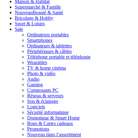
Maison & Habitat
Supermarché & Famille
Nouveau
Beauté & Santé
Bricolage & Hobby
Sport & Loisirs
Sale
Ordinateurs portables
Smartphones
Ordinateurs & tablettes
Périphériques & câbles
Téléphone portable et téléphonie
Wearables
TV & home cinéma
Photo & vidéo
Audio
Gaming
Composants PC
Réseau & serveurs
Son & éclairage
Logiciels
Sécurité informatique
Domotique & Smart Home
Bons & Cartes cadeaux
Promotions
Nouveau dans l’assortiment