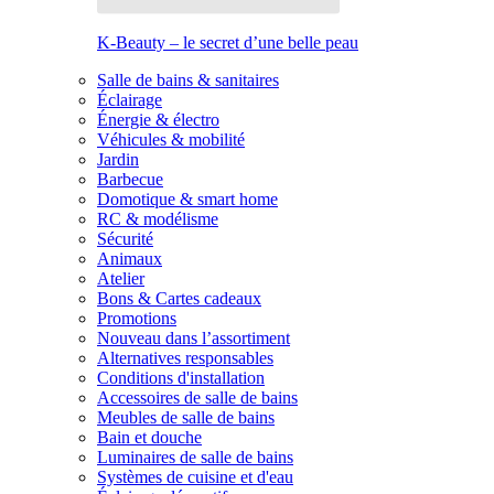
K-Beauty – le secret d’une belle peau
Salle de bains & sanitaires
Éclairage
Énergie & électro
Véhicules & mobilité
Jardin
Barbecue
Domotique & smart home
RC & modélisme
Sécurité
Animaux
Atelier
Bons & Cartes cadeaux
Promotions
Nouveau dans l’assortiment
Alternatives responsables
Conditions d'installation
Accessoires de salle de bains
Meubles de salle de bains
Bain et douche
Luminaires de salle de bains
Systèmes de cuisine et d'eau