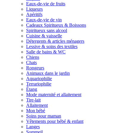
Eaux-de-vie de fruits
Liqueurs
Apéritifs
Eaux-de-vie de vin
Cadeaux Spiritueux & Boissons
Spiritueux sans alcool
Cuisine & vaisselle
Détergents & articles ménagers
Lessive & soins des textiles
Salle de bains & WC
Chiens
Chats
Rongeurs
Animaux dans le jardin
Aquariophilie
Terrariophilie
Étang
Mode maternité et allaitement
Tire-lait
Allaitement
Mon bébé
Soins pour maman
Vêtements pour bébé & enfant
Langes
Sommeil