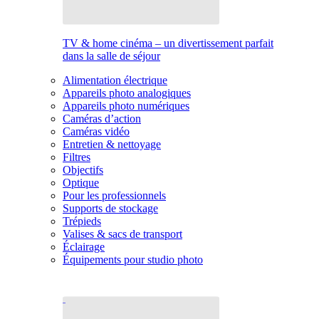
TV & home cinéma – un divertissement parfait
dans la salle de séjour
Alimentation électrique
Appareils photo analogiques
Appareils photo numériques
Caméras d’action
Caméras vidéo
Entretien & nettoyage
Filtres
Objectifs
Optique
Pour les professionnels
Supports de stockage
Trépieds
Valises & sacs de transport
Éclairage
Équipements pour studio photo