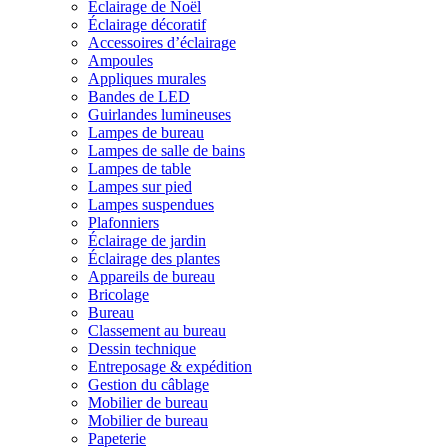
Éclairage de Noël
Éclairage décoratif
Accessoires d’éclairage
Ampoules
Appliques murales
Bandes de LED
Guirlandes lumineuses
Lampes de bureau
Lampes de salle de bains
Lampes de table
Lampes sur pied
Lampes suspendues
Plafonniers
Éclairage de jardin
Éclairage des plantes
Appareils de bureau
Bricolage
Bureau
Classement au bureau
Dessin technique
Entreposage & expédition
Gestion du câblage
Mobilier de bureau
Mobilier de bureau
Papeterie