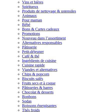
Vins et bières
Spiritueux
Produits de nettoyage & ustensiles
Animaux
Pour maman
Bébé
Bons & Cartes cadeaux
Promotions
Nouveau dans l’assortiment
Alternatives responsables
Pâtisserie
Petit-déjeuner
Café & thé
Ingrédients de cuisine
Cuisine rapide
Viandes et alternatives
Chips & popcorn
Biscuits salés
Fruits secs et à coque
Pâtisseries & barres
Chocolat & desserts
Bonbons
Sodas
Boissons énergisantes
Thés froids