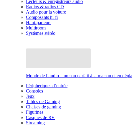
Lecteurs & enregistreurs audio
Radios & radios CD
Audio pour la voiture
Composants hi-fi
Haut-parleurs
Multiroom
Systèmes stéréo
Monde de l’audio – un son parfait à la maison et en dép
Périphériques d’entrée
Consoles
Jeux
Tables de Gaming
Chaises de gaming
Figurines
Casques de RV
Streaming