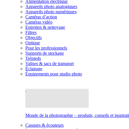
Alimentation électrique
Appareils photo analogiques
Appareils photo numériques
Caméras d’action
Caméras vidéo
Entretien & nettoyage
Filtres
Objectifs
Optique
Pour les professionnels
Supports de stockage
Trépieds
Valises & sacs de transport
Éclairage
Équipements pour studio photo
Monde de la photographie – produits, conseils et inspirat
Casques & écouteurs