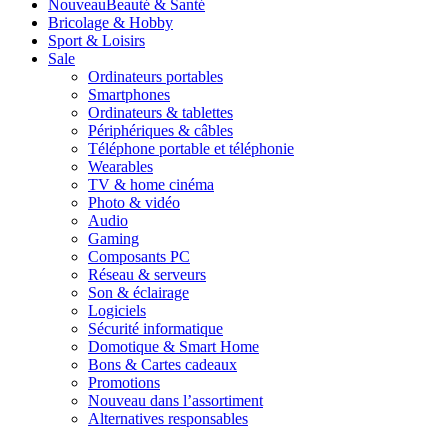
Nouveau
Beauté & Santé
Bricolage & Hobby
Sport & Loisirs
Sale
Ordinateurs portables
Smartphones
Ordinateurs & tablettes
Périphériques & câbles
Téléphone portable et téléphonie
Wearables
TV & home cinéma
Photo & vidéo
Audio
Gaming
Composants PC
Réseau & serveurs
Son & éclairage
Logiciels
Sécurité informatique
Domotique & Smart Home
Bons & Cartes cadeaux
Promotions
Nouveau dans l’assortiment
Alternatives responsables