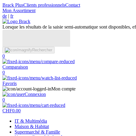
Brack Plus
Clients professionnels
Contact
Mon Assortiment
de
|
fr
Lorsque les résultats de la saisie semi-automatique sont disponibles, eff
Rechercher
0
Comparaison
0
Favoris
Mon compte
Connexion
0
CHF
0.00
IT & Multimédia
Maison & Habitat
Supermarché & Famille