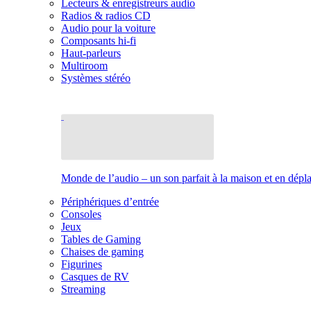
Lecteurs & enregistreurs audio
Radios & radios CD
Audio pour la voiture
Composants hi-fi
Haut-parleurs
Multiroom
Systèmes stéréo
Monde de l’audio – un son parfait à la maison et en dép
Périphériques d’entrée
Consoles
Jeux
Tables de Gaming
Chaises de gaming
Figurines
Casques de RV
Streaming