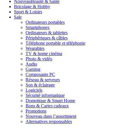
Nouveau
Beauté & Santé
Bricolage & Hobby
Sport & Loisirs
Sale
Ordinateurs portables
Smartphones
Ordinateurs & tablettes
Périphériques & câbles
Téléphone portable et téléphonie
Wearables
TV & home cinéma
Photo & vidéo
Audio
Gaming
Composants PC
Réseau & serveurs
Son & éclairage
Logiciels
Sécurité informatique
Domotique & Smart Home
Bons & Cartes cadeaux
Promotions
Nouveau dans l’assortiment
Alternatives responsables