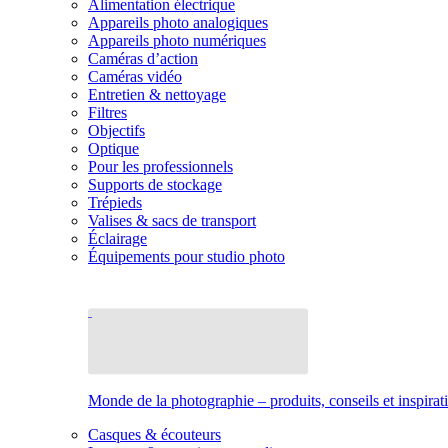
Alimentation électrique
Appareils photo analogiques
Appareils photo numériques
Caméras d’action
Caméras vidéo
Entretien & nettoyage
Filtres
Objectifs
Optique
Pour les professionnels
Supports de stockage
Trépieds
Valises & sacs de transport
Éclairage
Équipements pour studio photo
Monde de la photographie – produits, conseils et inspirat
Casques & écouteurs