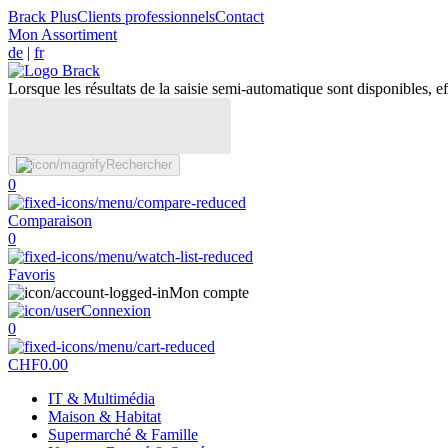
Brack Plus
Clients professionnels
Contact
Mon Assortiment
de
|
fr
Lorsque les résultats de la saisie semi-automatique sont disponibles, eff
Rechercher
0
Comparaison
0
Favoris
Mon compte
Connexion
0
CHF
0.00
IT & Multimédia
Maison & Habitat
Supermarché & Famille