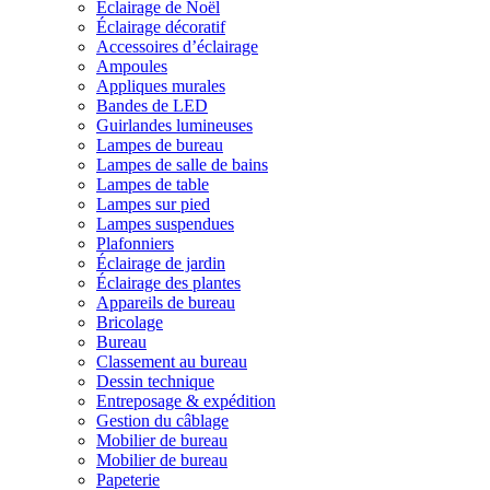
Éclairage de Noël
Éclairage décoratif
Accessoires d’éclairage
Ampoules
Appliques murales
Bandes de LED
Guirlandes lumineuses
Lampes de bureau
Lampes de salle de bains
Lampes de table
Lampes sur pied
Lampes suspendues
Plafonniers
Éclairage de jardin
Éclairage des plantes
Appareils de bureau
Bricolage
Bureau
Classement au bureau
Dessin technique
Entreposage & expédition
Gestion du câblage
Mobilier de bureau
Mobilier de bureau
Papeterie