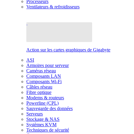
Processeurs
Ventilateurs & refroidisseurs
Action sur les cartes graphiques de Gigabyte
ASI
Armoires pour serveur
Caméras réseau
Composants LAN
Composants Wi-Fi
Câbles réseau
Fibre optique
Modems & routeurs
Powerline (CPL)
Sauvegarde des données
Serveurs
Stockage & NAS
Systèmes KVM
Techniques de sécurité