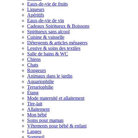
Eaux-de-vie de fruits
Liqueurs
Apéritifs
Eaux-de-vie de vin
Cadeaux Spiritueux & Boissons
Spiritueux sans alcool
Cuisine & vaisselle
Détergents & articles ménagers
Lessive & soins des textiles
Salle de bains & WC
Chiens
Chats
Rongeurs
Animaux dans le jardin
Aquariophilie
Terrariophilie
Étang
Mode maternité et allaitement
Tire-lait
Allaitement
Mon bébé
Soins pour maman
Vêtements pour bébé & enfant
Langes
Sommeil