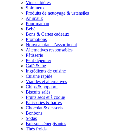
Vins et bières
Spiritueux
Produits de nettoyage & ustensiles
Animaux
Pour maman
Bébé
Bons & Cartes cadeaux
Promotions
Nouveau dans l’assortiment
Alternatives responsables
Pâtisserie
Petit-déjeuner
Café & thé
Ingrédients de cuisine
Cuisine rapide
Viandes et alternatives
Chips & popcorn
Biscuits salés
Fruits secs et à coque
Pâtisseries & barres
Chocolat & desserts
Bonbons
Sodas
Boissons énergisantes
Thés froids