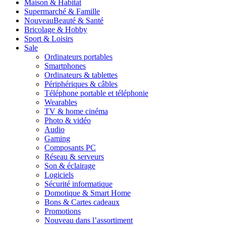
Maison & Habitat
Supermarché & Famille
Nouveau
Beauté & Santé
Bricolage & Hobby
Sport & Loisirs
Sale
Ordinateurs portables
Smartphones
Ordinateurs & tablettes
Périphériques & câbles
Téléphone portable et téléphonie
Wearables
TV & home cinéma
Photo & vidéo
Audio
Gaming
Composants PC
Réseau & serveurs
Son & éclairage
Logiciels
Sécurité informatique
Domotique & Smart Home
Bons & Cartes cadeaux
Promotions
Nouveau dans l’assortiment