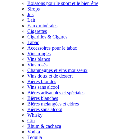
Boissons pour le sport et le bien-être
Sirops
Jus
Lait
Eaux minérales
Cigarettes
Cigarillos & Cigares
Tabac
Accessoires pour le tabac
Vins rouges
Vins blancs
Vins rosés
Champagnes et vins mousseux
Vins doux et de dessert
Bières blondes
Vins sans alcool
Bières artisanales et spéciales
Bières blanches
Bières mèlangées et cidres
Bières sans alcool
Whisky
Gin
Rhum & cachaça
Vodka
Tequila