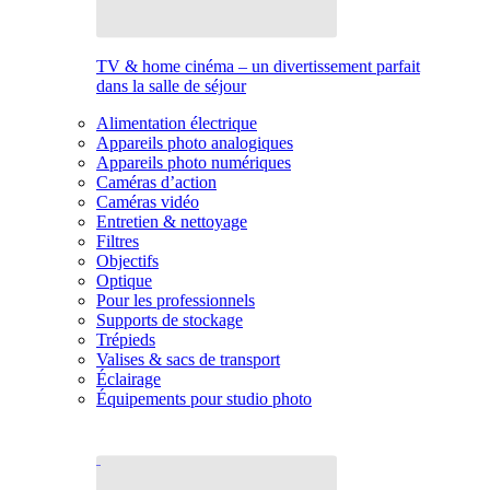
TV & home cinéma – un divertissement parfait
dans la salle de séjour
Alimentation électrique
Appareils photo analogiques
Appareils photo numériques
Caméras d’action
Caméras vidéo
Entretien & nettoyage
Filtres
Objectifs
Optique
Pour les professionnels
Supports de stockage
Trépieds
Valises & sacs de transport
Éclairage
Équipements pour studio photo