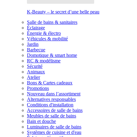
K-Beauty – le secret d’une belle peau
Salle de bains & sanitaires
Éclairage
Énergie & électro
Véhicules & mobilité
Jardin
Barbecue
Domotique & smart home
RC & modélisme
Sécurité
Animaux
Atelier
Bons & Cartes cadeaux
Promotions
Nouveau dans l’assortiment
Alternatives responsables
Conditions d'installation
Accessoires de salle de bains
Meubles de salle de bains
Bain et douche
Luminaires de salle de bains
Systèmes de cuisine et d'eau