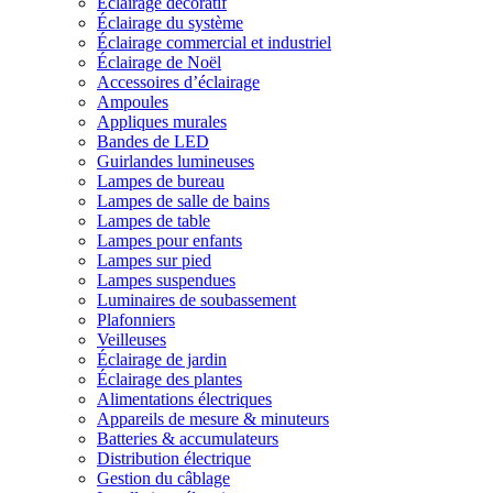
Éclairage décoratif
Éclairage du système
Éclairage commercial et industriel
Éclairage de Noël
Accessoires d’éclairage
Ampoules
Appliques murales
Bandes de LED
Guirlandes lumineuses
Lampes de bureau
Lampes de salle de bains
Lampes de table
Lampes pour enfants
Lampes sur pied
Lampes suspendues
Luminaires de soubassement
Plafonniers
Veilleuses
Éclairage de jardin
Éclairage des plantes
Alimentations électriques
Appareils de mesure & minuteurs
Batteries & accumulateurs
Distribution électrique
Gestion du câblage