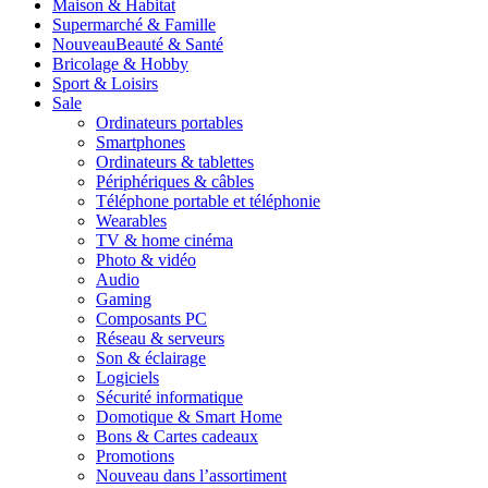
Maison & Habitat
Supermarché & Famille
Nouveau
Beauté & Santé
Bricolage & Hobby
Sport & Loisirs
Sale
Ordinateurs portables
Smartphones
Ordinateurs & tablettes
Périphériques & câbles
Téléphone portable et téléphonie
Wearables
TV & home cinéma
Photo & vidéo
Audio
Gaming
Composants PC
Réseau & serveurs
Son & éclairage
Logiciels
Sécurité informatique
Domotique & Smart Home
Bons & Cartes cadeaux
Promotions
Nouveau dans l’assortiment