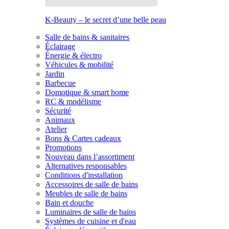
K-Beauty – le secret d’une belle peau
Salle de bains & sanitaires
Éclairage
Énergie & électro
Véhicules & mobilité
Jardin
Barbecue
Domotique & smart home
RC & modélisme
Sécurité
Animaux
Atelier
Bons & Cartes cadeaux
Promotions
Nouveau dans l’assortiment
Alternatives responsables
Conditions d'installation
Accessoires de salle de bains
Meubles de salle de bains
Bain et douche
Luminaires de salle de bains
Systèmes de cuisine et d'eau