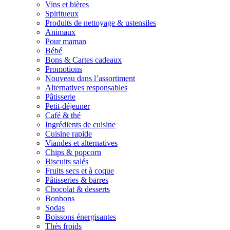
Vins et bières
Spiritueux
Produits de nettoyage & ustensiles
Animaux
Pour maman
Bébé
Bons & Cartes cadeaux
Promotions
Nouveau dans l’assortiment
Alternatives responsables
Pâtisserie
Petit-déjeuner
Café & thé
Ingrédients de cuisine
Cuisine rapide
Viandes et alternatives
Chips & popcorn
Biscuits salés
Fruits secs et à coque
Pâtisseries & barres
Chocolat & desserts
Bonbons
Sodas
Boissons énergisantes
Thés froids