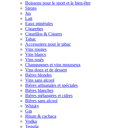
Boissons pour le sport et le bien-être
Sirops
Jus
Lait
Eaux minérales
Cigarettes
Cigarillos & Cigares
Tabac
Accessoires pour le tabac
Vins rouges
Vins blancs
Vins rosés
Champagnes et vins mousseux
Vins doux et de dessert
Bières blondes
Vins sans alcool
Bières artisanales et spéciales
Bières blanches
Bières mèlangées et cidres
Bières sans alcool
Whisky
Gin
Rhum & cachaça
Vodka
Tequila