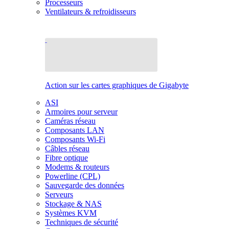
Processeurs
Ventilateurs & refroidisseurs
Action sur les cartes graphiques de Gigabyte
ASI
Armoires pour serveur
Caméras réseau
Composants LAN
Composants Wi-Fi
Câbles réseau
Fibre optique
Modems & routeurs
Powerline (CPL)
Sauvegarde des données
Serveurs
Stockage & NAS
Systèmes KVM
Techniques de sécurité