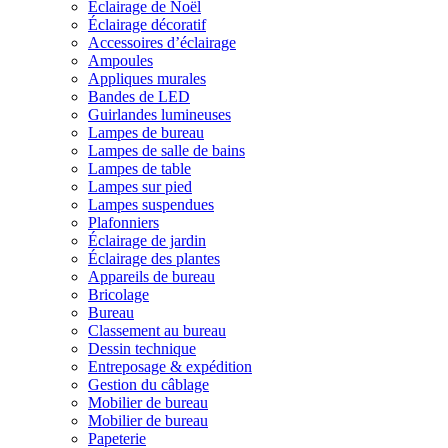
Éclairage de Noël
Éclairage décoratif
Accessoires d’éclairage
Ampoules
Appliques murales
Bandes de LED
Guirlandes lumineuses
Lampes de bureau
Lampes de salle de bains
Lampes de table
Lampes sur pied
Lampes suspendues
Plafonniers
Éclairage de jardin
Éclairage des plantes
Appareils de bureau
Bricolage
Bureau
Classement au bureau
Dessin technique
Entreposage & expédition
Gestion du câblage
Mobilier de bureau
Mobilier de bureau
Papeterie