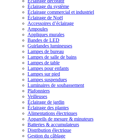
Éclairage décoratif
Éclairage du système
Éclairage commercial et industriel
Éclairage de Noël
Accessoires d’éclairage
Ampoules
Appliques murales
Bandes de LED
Guirlandes lumineuses
Lampes de bureau
Lampes de salle de bains
Lampes de table
Lampes pour enfants
Lampes sur pied
Lampes suspendues
Luminaires de soubassement
Plafonniers
Veilleuses
Éclairage de jardin
Éclairage des plantes
Alimentations électriques
Appareils de mesure & minuteurs
Batteries & accumulateurs
Distribution électrique
Gestion du câblage