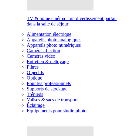
TV & home cinéma – un divertissement parfait
dans la salle de séjour
Alimentation électrique
Appareils photo analogiques
Appareils photo numériques
Caméras d’action
Caméras vidéo
Entretien & nettoyage
Filtres
Objectifs
Optique
Pour les professionnels
Supports de stockage
Trépieds
Valises & sacs de transport
Éclairage
Équipements pour studio photo