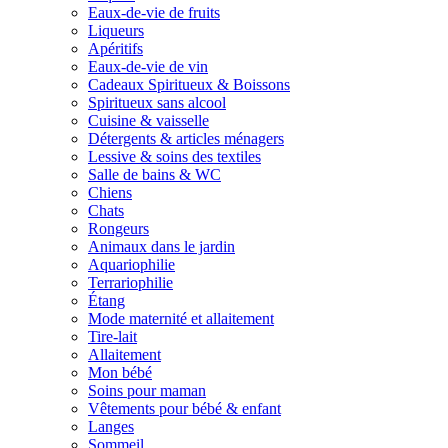
Eaux-de-vie de fruits
Liqueurs
Apéritifs
Eaux-de-vie de vin
Cadeaux Spiritueux & Boissons
Spiritueux sans alcool
Cuisine & vaisselle
Détergents & articles ménagers
Lessive & soins des textiles
Salle de bains & WC
Chiens
Chats
Rongeurs
Animaux dans le jardin
Aquariophilie
Terrariophilie
Étang
Mode maternité et allaitement
Tire-lait
Allaitement
Mon bébé
Soins pour maman
Vêtements pour bébé & enfant
Langes
Sommeil