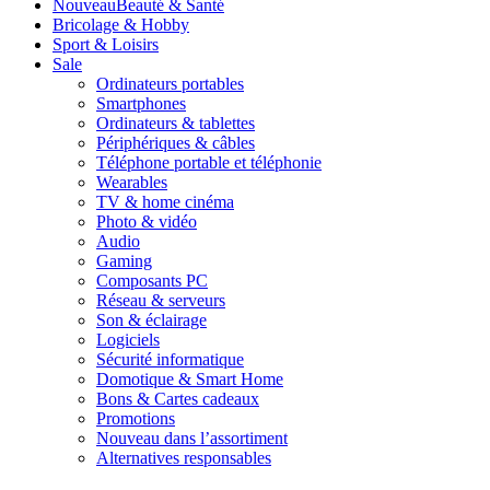
Nouveau
Beauté & Santé
Bricolage & Hobby
Sport & Loisirs
Sale
Ordinateurs portables
Smartphones
Ordinateurs & tablettes
Périphériques & câbles
Téléphone portable et téléphonie
Wearables
TV & home cinéma
Photo & vidéo
Audio
Gaming
Composants PC
Réseau & serveurs
Son & éclairage
Logiciels
Sécurité informatique
Domotique & Smart Home
Bons & Cartes cadeaux
Promotions
Nouveau dans l’assortiment
Alternatives responsables