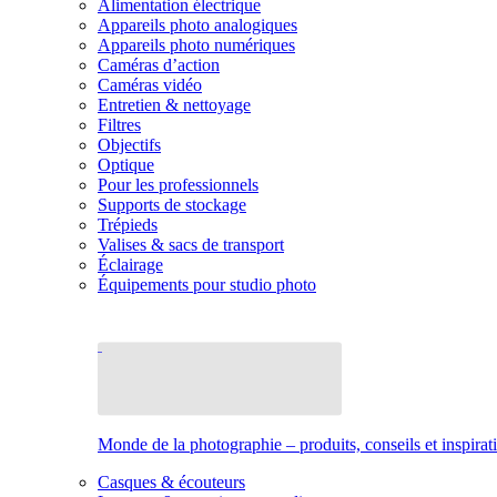
Alimentation électrique
Appareils photo analogiques
Appareils photo numériques
Caméras d’action
Caméras vidéo
Entretien & nettoyage
Filtres
Objectifs
Optique
Pour les professionnels
Supports de stockage
Trépieds
Valises & sacs de transport
Éclairage
Équipements pour studio photo
Monde de la photographie – produits, conseils et inspirat
Casques & écouteurs