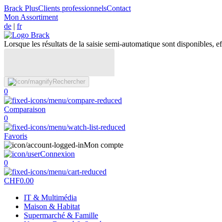
Brack Plus
Clients professionnels
Contact
Mon Assortiment
de
|
fr
Lorsque les résultats de la saisie semi-automatique sont disponibles, eff
Rechercher
0
Comparaison
0
Favoris
Mon compte
Connexion
0
CHF
0.00
IT & Multimédia
Maison & Habitat
Supermarché & Famille