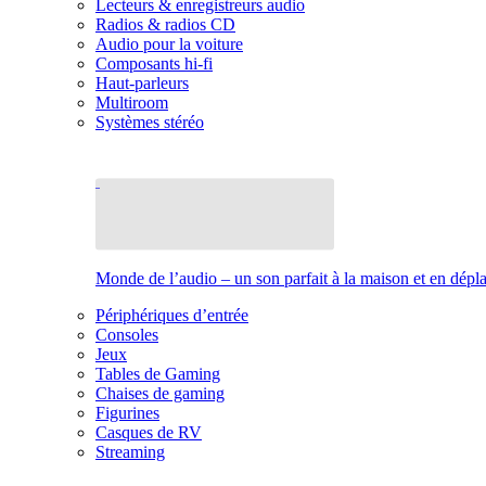
Lecteurs & enregistreurs audio
Radios & radios CD
Audio pour la voiture
Composants hi-fi
Haut-parleurs
Multiroom
Systèmes stéréo
Monde de l’audio – un son parfait à la maison et en dép
Périphériques d’entrée
Consoles
Jeux
Tables de Gaming
Chaises de gaming
Figurines
Casques de RV
Streaming