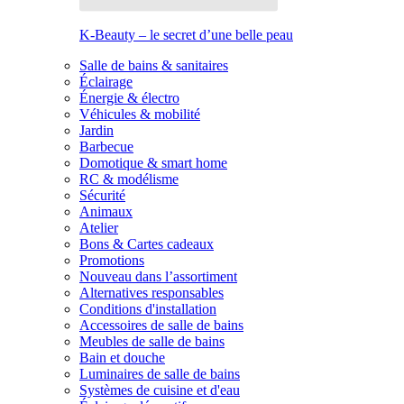
K-Beauty – le secret d’une belle peau
Salle de bains & sanitaires
Éclairage
Énergie & électro
Véhicules & mobilité
Jardin
Barbecue
Domotique & smart home
RC & modélisme
Sécurité
Animaux
Atelier
Bons & Cartes cadeaux
Promotions
Nouveau dans l’assortiment
Alternatives responsables
Conditions d'installation
Accessoires de salle de bains
Meubles de salle de bains
Bain et douche
Luminaires de salle de bains
Systèmes de cuisine et d'eau