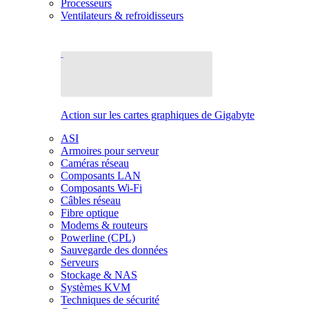
Processeurs
Ventilateurs & refroidisseurs
Action sur les cartes graphiques de Gigabyte
ASI
Armoires pour serveur
Caméras réseau
Composants LAN
Composants Wi-Fi
Câbles réseau
Fibre optique
Modems & routeurs
Powerline (CPL)
Sauvegarde des données
Serveurs
Stockage & NAS
Systèmes KVM
Techniques de sécurité