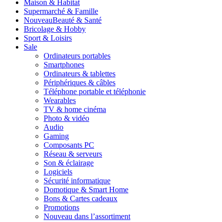
Maison & Habitat
Supermarché & Famille
Nouveau
Beauté & Santé
Bricolage & Hobby
Sport & Loisirs
Sale
Ordinateurs portables
Smartphones
Ordinateurs & tablettes
Périphériques & câbles
Téléphone portable et téléphonie
Wearables
TV & home cinéma
Photo & vidéo
Audio
Gaming
Composants PC
Réseau & serveurs
Son & éclairage
Logiciels
Sécurité informatique
Domotique & Smart Home
Bons & Cartes cadeaux
Promotions
Nouveau dans l’assortiment