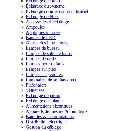
Éclairage décoratif
Éclairage du système
Éclairage commercial et industriel
Éclairage de Noël
Accessoires d’éclairage
Ampoules
Appliques murales
Bandes de LED
Guirlandes lumineuses
Lampes de bureau
Lampes de salle de bains
Lampes de table
Lampes pour enfants
Lampes sur pied
Lampes suspendues
Luminaires de soubassement
Plafonniers
Veilleuses
Éclairage de jardin
Éclairage des plantes
Alimentations électriques
Appareils de mesure & minuteurs
Batteries & accumulateurs
Distribution électrique
Gestion du câblage