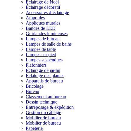
Éclairage de Noël
Éclairage décoratif
Accessoires d’éclairage
Ampoules
Appliques murales
Bandes de LED
Guirlandes lumineuses
Lampes de bureau
Lampes de salle de bains
Lampes de table
Lampes sur pied
Lampes suspendues
Plafonniers
Éclairage de jardin
Éclairage des plantes
Appareils de bureau
Bricolage
Bureau
Classement au bureau
Dessin technique
Entreposage & expédition
Gestion du câblage
Mobilier de bureau
Mobilier de bureau
Papeterie