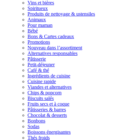
Vins et bières
Spiritueux
Produits de nettoyage & ustensiles
Animaux
Pour maman
Bébé
Bons & Cartes cadeaux
Promotions
Nouveau dans l’assortiment
Alternatives responsables
Pâtisserie
Petit-déjeuner
Café & thé
Ingrédients de cuisine
Cuisine rapide
Viandes et alternatives
Chips & popcorn
Biscuits salés
Fruits secs et à coque
Pâtisseries & barres
Chocolat & desserts
Bonbons
Sodas
Boissons énergisantes
Thés froids