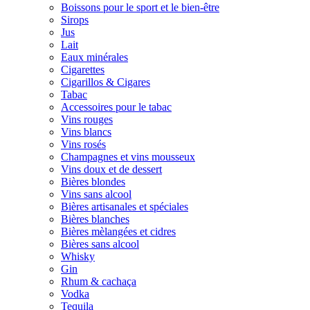
Boissons pour le sport et le bien-être
Sirops
Jus
Lait
Eaux minérales
Cigarettes
Cigarillos & Cigares
Tabac
Accessoires pour le tabac
Vins rouges
Vins blancs
Vins rosés
Champagnes et vins mousseux
Vins doux et de dessert
Bières blondes
Vins sans alcool
Bières artisanales et spéciales
Bières blanches
Bières mèlangées et cidres
Bières sans alcool
Whisky
Gin
Rhum & cachaça
Vodka
Tequila