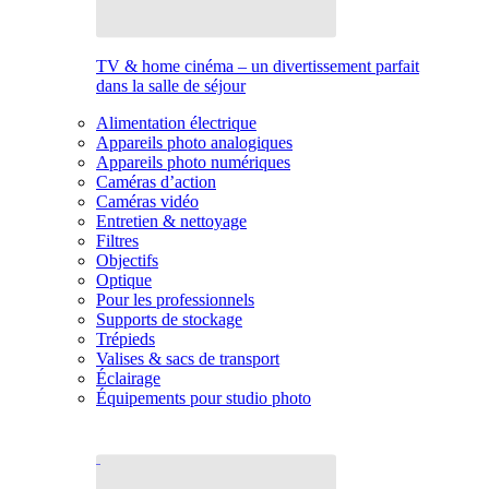
TV & home cinéma – un divertissement parfait
dans la salle de séjour
Alimentation électrique
Appareils photo analogiques
Appareils photo numériques
Caméras d’action
Caméras vidéo
Entretien & nettoyage
Filtres
Objectifs
Optique
Pour les professionnels
Supports de stockage
Trépieds
Valises & sacs de transport
Éclairage
Équipements pour studio photo