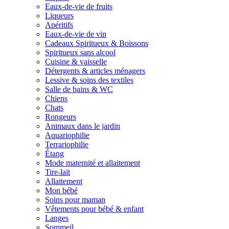
Eaux-de-vie de fruits
Liqueurs
Apéritifs
Eaux-de-vie de vin
Cadeaux Spiritueux & Boissons
Spiritueux sans alcool
Cuisine & vaisselle
Détergents & articles ménagers
Lessive & soins des textiles
Salle de bains & WC
Chiens
Chats
Rongeurs
Animaux dans le jardin
Aquariophilie
Terrariophilie
Étang
Mode maternité et allaitement
Tire-lait
Allaitement
Mon bébé
Soins pour maman
Vêtements pour bébé & enfant
Langes
Sommeil